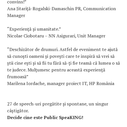
convins!”
Ana Jitariță-Rogalski-Damaschin PR, Communication
Manager
“Experienţă și umanitate.”
Nicolae Ciobotaru – NN Asigurari, Unit Manager
“Deschizător de drumuri. Astfel de eveniment te ajută
să cunoști oameni și povești care te inspiră să vrei să
știi cine ești și să fii tu fără să-ți fie teamă că lumea o să
te judece. Mulțumesc pentru această experiență
frumoasă”
Marilena Iordache, manager proiect IT, HP România
27 de speech-uri pregătite și spontane, un singur
câștigător.
Decide cine este Public SpeaKING!