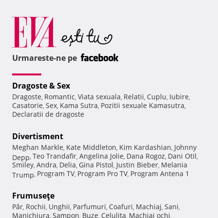
Urmareste-ne pe
Dragoste & Sex
Dragoste
Romantic
Viata sexuala
Relatii
Cuplu
Iubire
,
,
,
,
,
,
Casatorie
Sex
Kama Sutra
Pozitii sexuale Kamasutra
,
,
,
,
Declaratii de dragoste
Divertisment
Meghan Markle
Kate Middleton
Kim Kardashian
Johnny
,
,
,
Teo Trandafir
Angelina Jolie
Dana Rogoz
Dani Otil
Depp
,
,
,
,
,
Smiley
Andra
Delia
Gina Pistol
Justin Bieber
Melania
,
,
,
,
,
Program TV
Program Pro TV
Program Antena 1
Trump
,
,
,
Frumuseţe
Păr
Rochii
Unghii
Parfumuri
Coafuri
Machiaj
Sani
,
,
,
,
,
,
,
Manichiura
Sampon
Buze
Celulita
Machiaj ochi
,
,
,
,
,