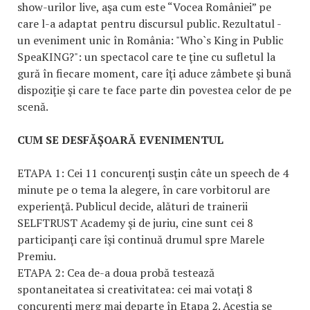
show-urilor live, aşa cum este “Vocea României” pe
care l-a adaptat pentru discursul public. Rezultatul -
un eveniment unic în România: "Who`s King in Public
SpeaKING?": un spectacol care te ţine cu sufletul la
gură în fiecare moment, care îţi aduce zâmbete şi bună
dispoziţie şi care te face parte din povestea celor de pe
scenă.
CUM SE DESFĂȘOARĂ EVENIMENTUL
ETAPA 1: Cei 11 concurenţi susţin câte un speech de 4
minute pe o tema la alegere, în care vorbitorul are
experienţă. Publicul decide, alături de trainerii
SELFTRUST Academy şi de juriu, cine sunt cei 8
participanţi care îşi continuă drumul spre Marele
Premiu.
ETAPA 2: Cea de-a doua probă testează
spontaneitatea si creativitatea: cei mai votaţi 8
concurenţi merg mai departe în Etapa 2. Aceştia se