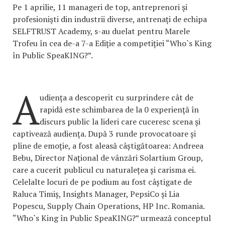
Pe 1 aprilie, 11 manageri de top, antreprenori şi
profesionişti din industrii diverse, antrenați de echipa
SELFTRUST Academy, s-au duelat pentru Marele
Trofeu în cea de-a 7-a Ediție a competiției “Who`s King
în Public SpeaKING?”.
A
udiența a descoperit cu surprindere cât de
rapidă este schimbarea de la 0 experienţă în
discurs public la lideri care cuceresc scena şi
captivează audienţa. După 3 runde provocatoare și
pline de emoție, a fost aleasă câștigătoarea: Andreea
Bebu, Director Național de vânzări Solartium Group,
care a cucerit publicul cu naturalețea și carisma ei.
Celelalte locuri de pe podium au fost câștigate de
Raluca Timiș, Insights Manager, PepsiCo și Lia
Popescu, Supply Chain Operations, HP Inc. Romania.
“Who`s King în Public SpeaKING?” urmează conceptul