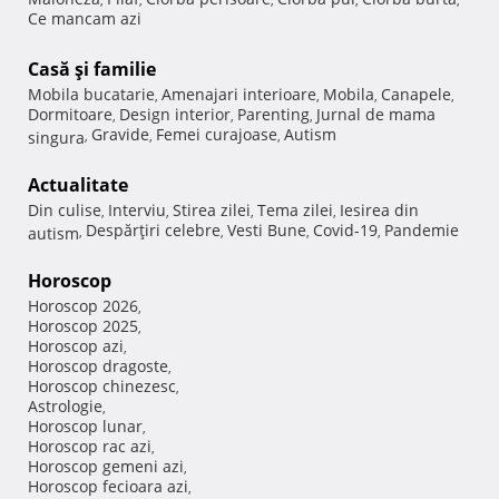
Ce mancam azi
Casă şi familie
Mobila bucatarie
Amenajari interioare
Mobila
Canapele
,
,
,
,
Dormitoare
Design interior
Parenting
Jurnal de mama
,
,
,
Gravide
Femei curajoase
Autism
singura
,
,
,
Actualitate
Din culise
Interviu
Stirea zilei
Tema zilei
Iesirea din
,
,
,
,
Despărţiri celebre
Vesti Bune
Covid-19
Pandemie
autism
,
,
,
,
Horoscop
Horoscop 2026
,
Horoscop 2025
,
Horoscop azi
,
Horoscop dragoste
,
Horoscop chinezesc
,
Astrologie
,
Horoscop lunar
,
Horoscop rac azi
,
Horoscop gemeni azi
,
Horoscop fecioara azi
,