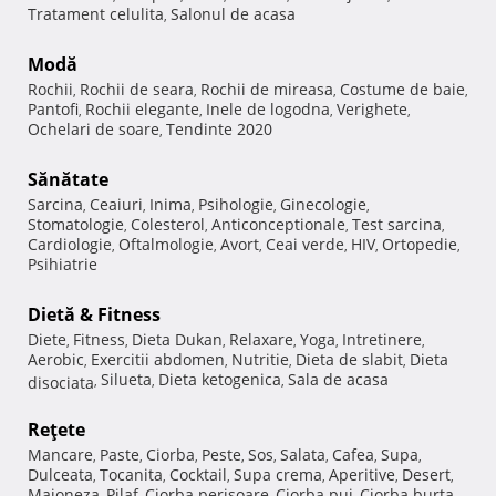
Tratament celulita
Salonul de acasa
,
Modă
Rochii
Rochii de seara
Rochii de mireasa
Costume de baie
,
,
,
,
Pantofi
Rochii elegante
Inele de logodna
Verighete
,
,
,
,
Ochelari de soare
Tendinte 2020
,
Sănătate
Sarcina
Ceaiuri
Inima
Psihologie
Ginecologie
,
,
,
,
,
Stomatologie
Colesterol
Anticonceptionale
Test sarcina
,
,
,
,
Cardiologie
Oftalmologie
Avort
Ceai verde
HIV
Ortopedie
,
,
,
,
,
,
Psihiatrie
Dietă & Fitness
Diete
Fitness
Dieta Dukan
Relaxare
Yoga
Intretinere
,
,
,
,
,
,
Aerobic
Exercitii abdomen
Nutritie
Dieta de slabit
Dieta
,
,
,
,
Silueta
Dieta ketogenica
Sala de acasa
disociata
,
,
,
Reţete
Mancare
Paste
Ciorba
Peste
Sos
Salata
Cafea
Supa
,
,
,
,
,
,
,
,
Dulceata
Tocanita
Cocktail
Supa crema
Aperitive
Desert
,
,
,
,
,
,
Maioneza
Pilaf
Ciorba perisoare
Ciorba pui
Ciorba burta
,
,
,
,
,