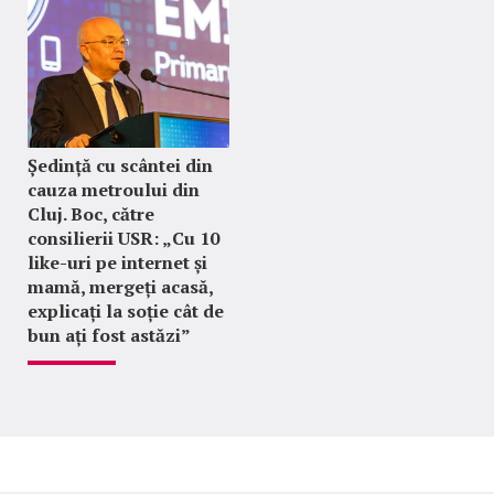
Ședință cu scântei din
cauza metroului din
Cluj. Boc, către
consilierii USR: „Cu 10
like-uri pe internet și
mamă, mergeți acasă,
explicați la soție cât de
bun ați fost astăzi”