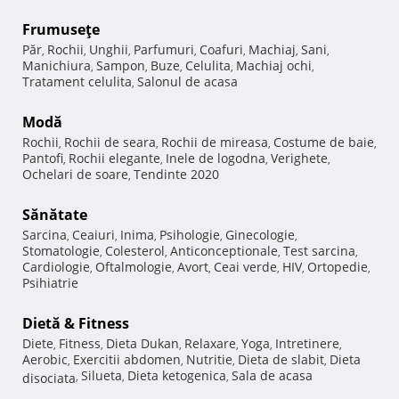
Frumuseţe
Păr
Rochii
Unghii
Parfumuri
Coafuri
Machiaj
Sani
,
,
,
,
,
,
,
Manichiura
Sampon
Buze
Celulita
Machiaj ochi
,
,
,
,
,
Tratament celulita
Salonul de acasa
,
Modă
Rochii
Rochii de seara
Rochii de mireasa
Costume de baie
,
,
,
,
Pantofi
Rochii elegante
Inele de logodna
Verighete
,
,
,
,
Ochelari de soare
Tendinte 2020
,
Sănătate
Sarcina
Ceaiuri
Inima
Psihologie
Ginecologie
,
,
,
,
,
Stomatologie
Colesterol
Anticonceptionale
Test sarcina
,
,
,
,
Cardiologie
Oftalmologie
Avort
Ceai verde
HIV
Ortopedie
,
,
,
,
,
,
Psihiatrie
Dietă & Fitness
Diete
Fitness
Dieta Dukan
Relaxare
Yoga
Intretinere
,
,
,
,
,
,
Aerobic
Exercitii abdomen
Nutritie
Dieta de slabit
Dieta
,
,
,
,
Silueta
Dieta ketogenica
Sala de acasa
disociata
,
,
,