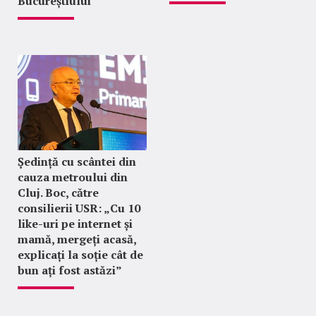
Bucureștiului
Ședință cu scântei din
cauza metroului din
Cluj. Boc, către
consilierii USR: „Cu 10
like-uri pe internet și
mamă, mergeți acasă,
explicați la soție cât de
bun ați fost astăzi”