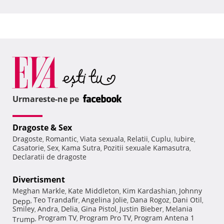
Urmareste-ne pe
Dragoste & Sex
Dragoste
Romantic
Viata sexuala
Relatii
Cuplu
Iubire
,
,
,
,
,
,
Casatorie
Sex
Kama Sutra
Pozitii sexuale Kamasutra
,
,
,
,
Declaratii de dragoste
Divertisment
Meghan Markle
Kate Middleton
Kim Kardashian
Johnny
,
,
,
Teo Trandafir
Angelina Jolie
Dana Rogoz
Dani Otil
Depp
,
,
,
,
,
Smiley
Andra
Delia
Gina Pistol
Justin Bieber
Melania
,
,
,
,
,
Program TV
Program Pro TV
Program Antena 1
Trump
,
,
,