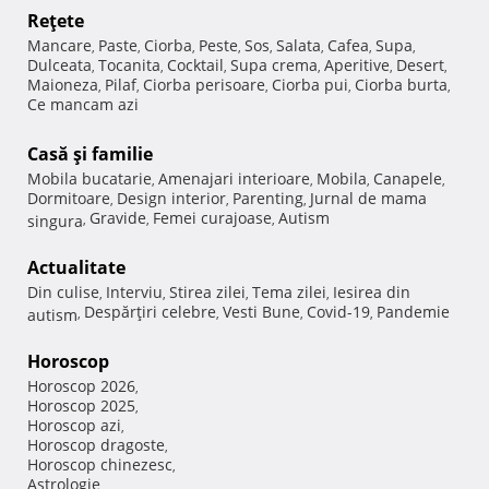
Reţete
Mancare
Paste
Ciorba
Peste
Sos
Salata
Cafea
Supa
,
,
,
,
,
,
,
,
Dulceata
Tocanita
Cocktail
Supa crema
Aperitive
Desert
,
,
,
,
,
,
Maioneza
Pilaf
Ciorba perisoare
Ciorba pui
Ciorba burta
,
,
,
,
,
Ce mancam azi
Casă şi familie
Mobila bucatarie
Amenajari interioare
Mobila
Canapele
,
,
,
,
Dormitoare
Design interior
Parenting
Jurnal de mama
,
,
,
Gravide
Femei curajoase
Autism
singura
,
,
,
Actualitate
Din culise
Interviu
Stirea zilei
Tema zilei
Iesirea din
,
,
,
,
Despărţiri celebre
Vesti Bune
Covid-19
Pandemie
autism
,
,
,
,
Horoscop
Horoscop 2026
,
Horoscop 2025
,
Horoscop azi
,
Horoscop dragoste
,
Horoscop chinezesc
,
Astrologie
,