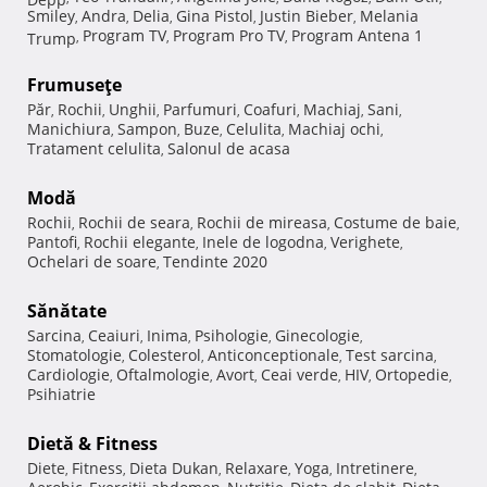
Smiley
Andra
Delia
Gina Pistol
Justin Bieber
Melania
,
,
,
,
,
Program TV
Program Pro TV
Program Antena 1
Trump
,
,
,
Frumuseţe
Păr
Rochii
Unghii
Parfumuri
Coafuri
Machiaj
Sani
,
,
,
,
,
,
,
Manichiura
Sampon
Buze
Celulita
Machiaj ochi
,
,
,
,
,
Tratament celulita
Salonul de acasa
,
Modă
Rochii
Rochii de seara
Rochii de mireasa
Costume de baie
,
,
,
,
Pantofi
Rochii elegante
Inele de logodna
Verighete
,
,
,
,
Ochelari de soare
Tendinte 2020
,
Sănătate
Sarcina
Ceaiuri
Inima
Psihologie
Ginecologie
,
,
,
,
,
Stomatologie
Colesterol
Anticonceptionale
Test sarcina
,
,
,
,
Cardiologie
Oftalmologie
Avort
Ceai verde
HIV
Ortopedie
,
,
,
,
,
,
Psihiatrie
Dietă & Fitness
Diete
Fitness
Dieta Dukan
Relaxare
Yoga
Intretinere
,
,
,
,
,
,