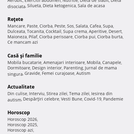
Aerobic
Exercitii abdomen
Nutritie
Dieta de slabit
Dieta
,
,
,
,
Silueta
Dieta ketogenica
Sala de acasa
disociata
,
,
,
Reţete
Mancare
Paste
Ciorba
Peste
Sos
Salata
Cafea
Supa
,
,
,
,
,
,
,
,
Dulceata
Tocanita
Cocktail
Supa crema
Aperitive
Desert
,
,
,
,
,
,
Maioneza
Pilaf
Ciorba perisoare
Ciorba pui
Ciorba burta
,
,
,
,
,
Ce mancam azi
Casă şi familie
Mobila bucatarie
Amenajari interioare
Mobila
Canapele
,
,
,
,
Dormitoare
Design interior
Parenting
Jurnal de mama
,
,
,
Gravide
Femei curajoase
Autism
singura
,
,
,
Actualitate
Din culise
Interviu
Stirea zilei
Tema zilei
Iesirea din
,
,
,
,
Despărţiri celebre
Vesti Bune
Covid-19
Pandemie
autism
,
,
,
,
Horoscop
Horoscop 2026
,
Horoscop 2025
,
Horoscop azi
,