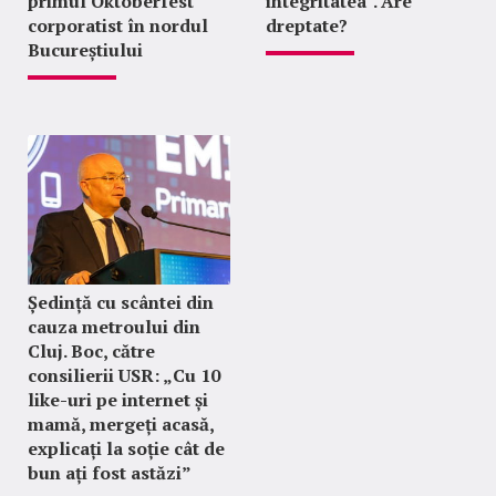
primul Oktoberfest
integritatea". Are
corporatist în nordul
dreptate?
Bucureștiului
Ședință cu scântei din
cauza metroului din
Cluj. Boc, către
consilierii USR: „Cu 10
like-uri pe internet și
mamă, mergeți acasă,
explicați la soție cât de
bun ați fost astăzi”