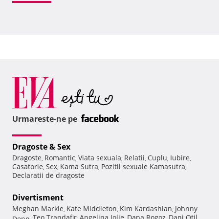
Urmareste-ne pe
Dragoste & Sex
Dragoste
Romantic
Viata sexuala
Relatii
Cuplu
Iubire
,
,
,
,
,
,
Casatorie
Sex
Kama Sutra
Pozitii sexuale Kamasutra
,
,
,
,
Declaratii de dragoste
Divertisment
Meghan Markle
Kate Middleton
Kim Kardashian
Johnny
,
,
,
Teo Trandafir
Angelina Jolie
Dana Rogoz
Dani Otil
Depp
,
,
,
,
,