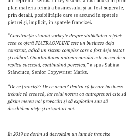
antreprenor serios. În key visuals, a fost adusă în prim
plan materia primă a businessului și au fost sugerate,
prin detalii, posibilitățile care se ascund în spatele
pietrei și, implicit, în spatele francizei.
“
Construcția vizuală vorbește despre stabilitatea rețetei:
ceea ce oferă PIATRAONLINE este un business deja
construit, adică un sistem complex care a fost deja testat
și calibrat. Oportunitatea antreprenorului este aceea de a
replica succesul, continuând povestea,
” a spus Sabina
Stănciucu, Senior Copywriter Marks.
“De ce franciză? De ce acum? Pentru că fiecare business
trebuie să crească, iar rolul nostru ca antreprenori este să
găsim mereu noi provocări și să explorăm sau să
deschidem piețe și orizonturi noi.
În 2019 ne dorim să dezvoltăm un lanț de francize