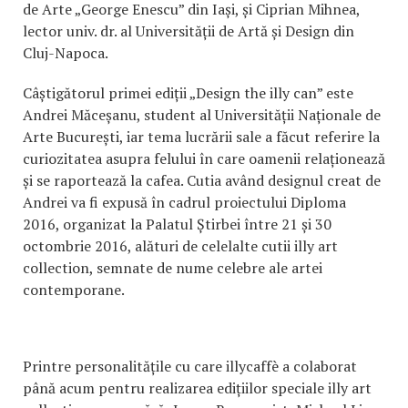
de Arte „George Enescu” din Iași, și Ciprian Mihnea,
lector univ. dr. al Universității de Artă și Design din
Cluj-Napoca.
Câștigătorul primei ediții „Design the illy can” este
Andrei Măceșanu, student al Universității Naționale de
Arte București, iar tema lucrării sale a făcut referire la
curiozitatea asupra felului în care oamenii relaționează
și se raportează la cafea. Cutia având designul creat de
Andrei va fi expusă în cadrul proiectului Diploma
2016, organizat la Palatul Știrbei între 21 și 30
octombrie 2016, alături de celelalte cutii illy art
collection, semnate de nume celebre ale artei
contemporane.
Printre personalitățile cu care illycaffè a colaborat
până acum pentru realizarea edițiilor speciale illy art