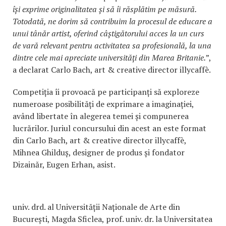
își exprime originalitatea și să îi răsplătim pe măsură.
Totodată, ne dorim să contribuim la procesul de educare a
unui tânăr artist, oferind câștigătorului acces la un curs
de vară relevant pentru activitatea sa profesională, la una
dintre cele mai apreciate universități din Marea Britanie.
”,
a declarat Carlo Bach, art & creative director illycaffè.
Competiția îi provoacă pe participanți să exploreze
numeroase posibilități de exprimare a imaginației,
având libertate în alegerea temei și compunerea
lucrărilor. Juriul concursului din acest an este format
din Carlo Bach, art & creative director illycaffè,
Mihnea Ghilduș, designer de produs și fondator
Dizainăr, Eugen Erhan, asist.
univ. drd. al Universității Naționale de Arte din
București, Magda Sficlea, prof. univ. dr. la Universitatea