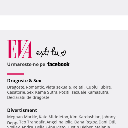
Urmareste-ne pe
Dragoste & Sex
Dragoste
Romantic
Viata sexuala
Relatii
Cuplu
Iubire
,
,
,
,
,
,
Casatorie
Sex
Kama Sutra
Pozitii sexuale Kamasutra
,
,
,
,
Declaratii de dragoste
Divertisment
Meghan Markle
Kate Middleton
Kim Kardashian
Johnny
,
,
,
Teo Trandafir
Angelina Jolie
Dana Rogoz
Dani Otil
Depp
,
,
,
,
,
Smiley
Andra
Delia
Gina Pistol
Justin Bieber
Melania
,
,
,
,
,