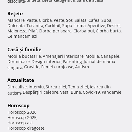
Silueta
Dieta ketogenica
Sala de acasa
disociata
,
,
,
Reţete
Mancare
Paste
Ciorba
Peste
Sos
Salata
Cafea
Supa
,
,
,
,
,
,
,
,
Dulceata
Tocanita
Cocktail
Supa crema
Aperitive
Desert
,
,
,
,
,
,
Maioneza
Pilaf
Ciorba perisoare
Ciorba pui
Ciorba burta
,
,
,
,
,
Ce mancam azi
Casă şi familie
Mobila bucatarie
Amenajari interioare
Mobila
Canapele
,
,
,
,
Dormitoare
Design interior
Parenting
Jurnal de mama
,
,
,
Gravide
Femei curajoase
Autism
singura
,
,
,
Actualitate
Din culise
Interviu
Stirea zilei
Tema zilei
Iesirea din
,
,
,
,
Despărţiri celebre
Vesti Bune
Covid-19
Pandemie
autism
,
,
,
,
Horoscop
Horoscop 2026
,
Horoscop 2025
,
Horoscop azi
,
Horoscop dragoste
,