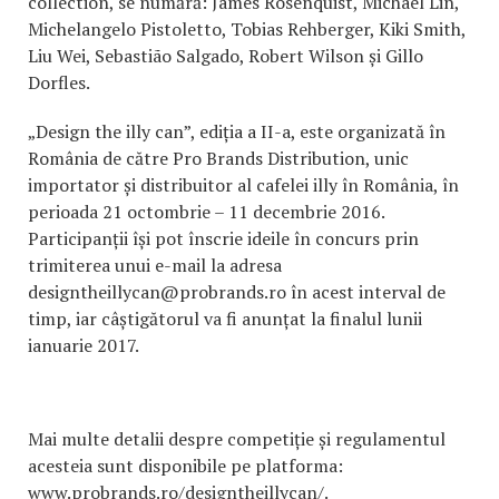
collection, se numără: James Rosenquist, Michael Lin,
Michelangelo Pistoletto, Tobias Rehberger, Kiki Smith,
Liu Wei, Sebastião Salgado, Robert Wilson și Gillo
Dorfles.
„Design the illy can”, ediția a II-a, este organizată în
România de către Pro Brands Distribution, unic
importator și distribuitor al cafelei illy în România, în
perioada 21 octombrie – 11 decembrie 2016.
Participanții își pot înscrie ideile în concurs prin
trimiterea unui e-mail la adresa
designtheillycan@probrands.ro în acest interval de
timp, iar câștigătorul va fi anunțat la finalul lunii
ianuarie 2017.
Mai multe detalii despre competiție și regulamentul
acesteia sunt disponibile pe platforma:
www.probrands.ro/designtheillycan/.