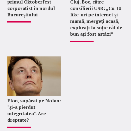
primul Oktoberfest
Cluj. Boc, către
corporatist în nordul
consilierii USR: „Cu 10
Bucureștiului
like-uri pe internet și
mamă, mergeți acasă,
explicați la soție cât de
bun ați fost astăzi”
Elon, supărat pe Nolan:
"şi-a pierdut
integritatea". Are
dreptate?