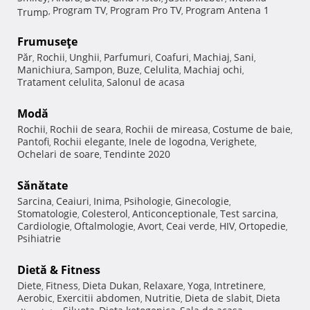
Program TV
Program Pro TV
Program Antena 1
Trump
,
,
,
Frumuseţe
Păr
Rochii
Unghii
Parfumuri
Coafuri
Machiaj
Sani
,
,
,
,
,
,
,
Manichiura
Sampon
Buze
Celulita
Machiaj ochi
,
,
,
,
,
Tratament celulita
Salonul de acasa
,
Modă
Rochii
Rochii de seara
Rochii de mireasa
Costume de baie
,
,
,
,
Pantofi
Rochii elegante
Inele de logodna
Verighete
,
,
,
,
Ochelari de soare
Tendinte 2020
,
Sănătate
Sarcina
Ceaiuri
Inima
Psihologie
Ginecologie
,
,
,
,
,
Stomatologie
Colesterol
Anticonceptionale
Test sarcina
,
,
,
,
Cardiologie
Oftalmologie
Avort
Ceai verde
HIV
Ortopedie
,
,
,
,
,
,
Psihiatrie
Dietă & Fitness
Diete
Fitness
Dieta Dukan
Relaxare
Yoga
Intretinere
,
,
,
,
,
,
Aerobic
Exercitii abdomen
Nutritie
Dieta de slabit
Dieta
,
,
,
,