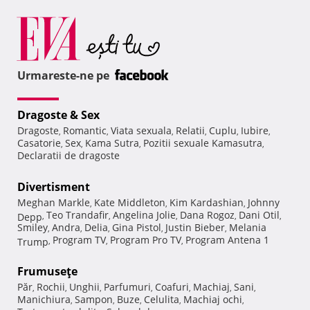
Urmareste-ne pe
Dragoste & Sex
Dragoste
Romantic
Viata sexuala
Relatii
Cuplu
Iubire
,
,
,
,
,
,
Casatorie
Sex
Kama Sutra
Pozitii sexuale Kamasutra
,
,
,
,
Declaratii de dragoste
Divertisment
Meghan Markle
Kate Middleton
Kim Kardashian
Johnny
,
,
,
Teo Trandafir
Angelina Jolie
Dana Rogoz
Dani Otil
Depp
,
,
,
,
,
Smiley
Andra
Delia
Gina Pistol
Justin Bieber
Melania
,
,
,
,
,
Program TV
Program Pro TV
Program Antena 1
Trump
,
,
,
Frumuseţe
Păr
Rochii
Unghii
Parfumuri
Coafuri
Machiaj
Sani
,
,
,
,
,
,
,
Manichiura
Sampon
Buze
Celulita
Machiaj ochi
,
,
,
,
,