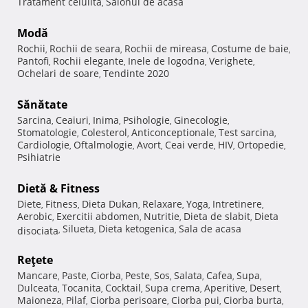
Tratament celulita
Salonul de acasa
,
Modă
Rochii
Rochii de seara
Rochii de mireasa
Costume de baie
,
,
,
,
Pantofi
Rochii elegante
Inele de logodna
Verighete
,
,
,
,
Ochelari de soare
Tendinte 2020
,
Sănătate
Sarcina
Ceaiuri
Inima
Psihologie
Ginecologie
,
,
,
,
,
Stomatologie
Colesterol
Anticonceptionale
Test sarcina
,
,
,
,
Cardiologie
Oftalmologie
Avort
Ceai verde
HIV
Ortopedie
,
,
,
,
,
,
Psihiatrie
Dietă & Fitness
Diete
Fitness
Dieta Dukan
Relaxare
Yoga
Intretinere
,
,
,
,
,
,
Aerobic
Exercitii abdomen
Nutritie
Dieta de slabit
Dieta
,
,
,
,
Silueta
Dieta ketogenica
Sala de acasa
disociata
,
,
,
Reţete
Mancare
Paste
Ciorba
Peste
Sos
Salata
Cafea
Supa
,
,
,
,
,
,
,
,
Dulceata
Tocanita
Cocktail
Supa crema
Aperitive
Desert
,
,
,
,
,
,
Maioneza
Pilaf
Ciorba perisoare
Ciorba pui
Ciorba burta
,
,
,
,
,