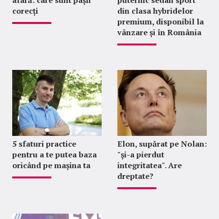
afară: care sunt pașii
puternic sedan sport
corecți
din clasa hybridelor
premium, disponibil la
vânzare și în România
5 sfaturi practice
Elon, supărat pe Nolan:
pentru a te putea baza
"şi-a pierdut
oricând pe mașina ta
integritatea". Are
dreptate?