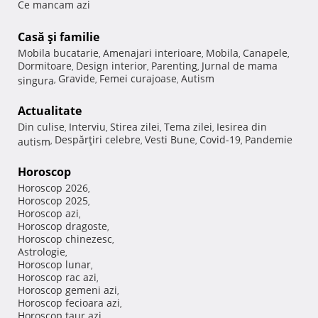
Ce mancam azi
Casă şi familie
Mobila bucatarie
Amenajari interioare
Mobila
Canapele
,
,
,
,
Dormitoare
Design interior
Parenting
Jurnal de mama
,
,
,
Gravide
Femei curajoase
Autism
singura
,
,
,
Actualitate
Din culise
Interviu
Stirea zilei
Tema zilei
Iesirea din
,
,
,
,
Despărţiri celebre
Vesti Bune
Covid-19
Pandemie
autism
,
,
,
,
Horoscop
Horoscop 2026
,
Horoscop 2025
,
Horoscop azi
,
Horoscop dragoste
,
Horoscop chinezesc
,
Astrologie
,
Horoscop lunar
,
Horoscop rac azi
,
Horoscop gemeni azi
,
Horoscop fecioara azi
,
Horoscop taur azi
,