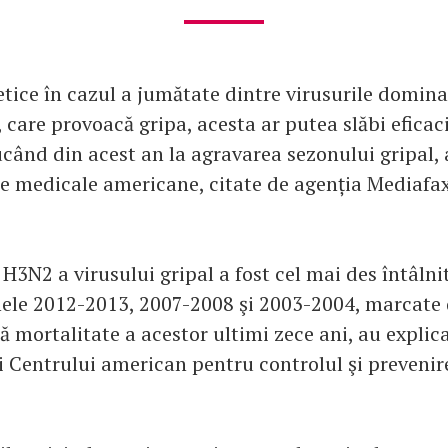
etice în cazul a jumătate dintre virusurile domina
 care provoacă gripa, acesta ar putea slăbi eficac
ucând din acest an la agravarea sezonului gripal,
ile medicale americane, citate de agenția Mediafax
 H3N2 a virusului gripal a fost cel mai des întâlni
ele 2012-2013, 2007-2008 şi 2003-2004, marcate 
tă mortalitate a acestor ultimi zece ani, au explic
i Centrului american pentru controlul şi prevenire