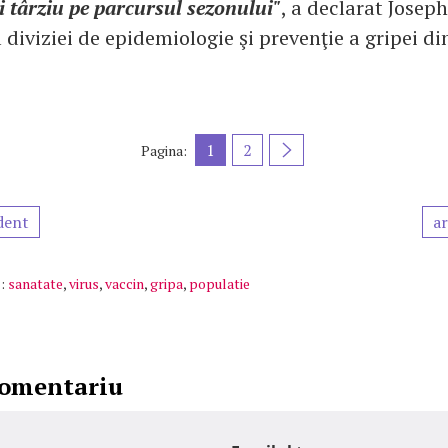
i târziu pe parcursul sezonului"
, a declarat Joseph
 diviziei de epidemiologie şi prevenţie a gripei d
1
2
Pagina:
dent
ar
:
sanatate
,
virus
,
vaccin
,
gripa
,
populatie
comentariu