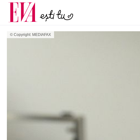
poate anunța osteopo
Carieră
discret pe care multe f
Actualitate
după menopa
© Copyright: MEDIAFAX