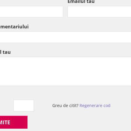
Emailul tau
omentariului
l tau
Greu de citit?
Regenerare cod
MITE