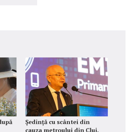
 după
Ședință cu scântei din
cauza metroului din Cluj.