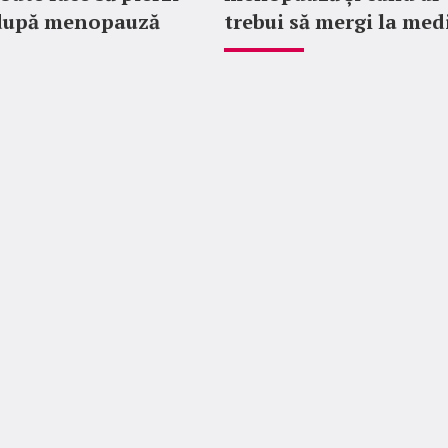
după menopauză
trebui să mergi la med