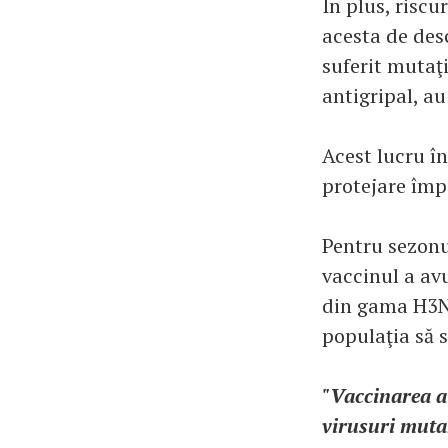
În plus, riscu
acesta de des
suferit mutaţi
antigripal, au
Acest lucru î
protejare împ
Pentru sezonu
vaccinul a avu
din gama H3N2
populaţia să 
"Vaccinarea a
virusuri mutan