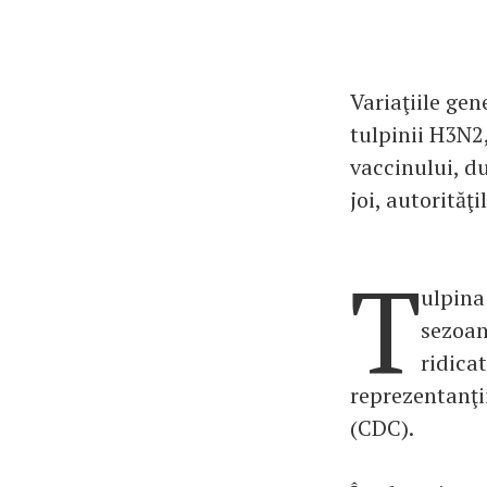
Variaţiile gen
tulpinii H3N2,
vaccinului, d
joi, autorităţ
T
ulpina
sezoan
ridica
reprezentanţi
(CDC).