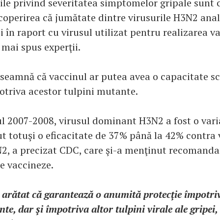
rile privind severitatea simptomelor gripale sunt 
coperirea că jumătate dintre virusurile H3N2 anal
i în raport cu virusul utilizat pentru realizarea v
 mai spus experţii.
nseamnă că vaccinul ar putea avea o capacitate s
otriva acestor tulpini mutante.
l 2007-2008, virusul dominant H3N2 a fost o vari
t totuşi o eficacitate de 37% până la 42% contra 
, a precizat CDC, care şi-a menţinut recomanda
se vaccineze.
 arătat că garantează o anumită protecţie împotri
te, dar şi împotriva altor tulpini virale ale gripei,