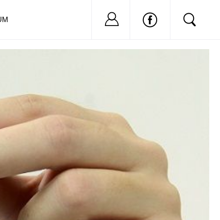
Nu ai cont?
Inregistreaza-
UM