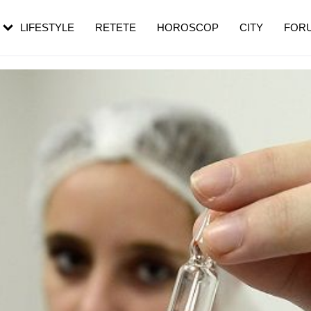
roza. Semnul
menopauză și când ar trebui să mergi
emei îl ignoră
la medic
LIFESTYLE
RETETE
HOROSCOP
CITY
FOR
uză