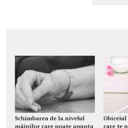
Schimbarea de la nivelul
Obiceiul
mâinilor care poate anunța
care te p