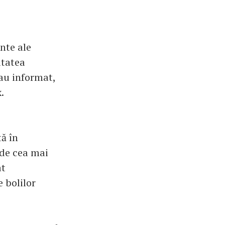
nte ale
itatea
 au informat,
.
tă în
de cea mai
at
 bolilor