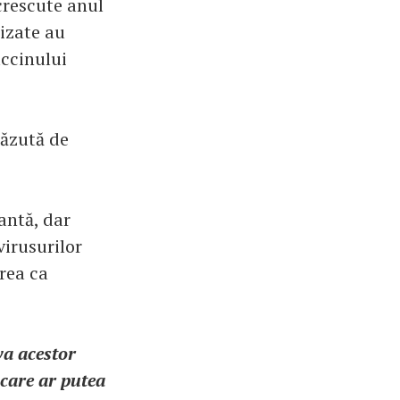
crescute anul
izate au
accinului
căzută de
antă, dar
virusurilor
rea ca
va acestor
 care ar putea