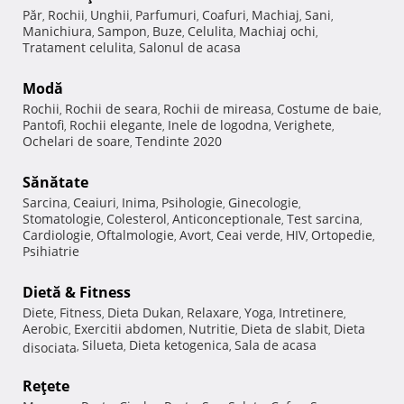
Păr
Rochii
Unghii
Parfumuri
Coafuri
Machiaj
Sani
,
,
,
,
,
,
,
Manichiura
Sampon
Buze
Celulita
Machiaj ochi
,
,
,
,
,
Tratament celulita
Salonul de acasa
,
Modă
Rochii
Rochii de seara
Rochii de mireasa
Costume de baie
,
,
,
,
Pantofi
Rochii elegante
Inele de logodna
Verighete
,
,
,
,
Ochelari de soare
Tendinte 2020
,
Sănătate
Sarcina
Ceaiuri
Inima
Psihologie
Ginecologie
,
,
,
,
,
Stomatologie
Colesterol
Anticonceptionale
Test sarcina
,
,
,
,
Cardiologie
Oftalmologie
Avort
Ceai verde
HIV
Ortopedie
,
,
,
,
,
,
Psihiatrie
Dietă & Fitness
Diete
Fitness
Dieta Dukan
Relaxare
Yoga
Intretinere
,
,
,
,
,
,
Aerobic
Exercitii abdomen
Nutritie
Dieta de slabit
Dieta
,
,
,
,
Silueta
Dieta ketogenica
Sala de acasa
disociata
,
,
,
Reţete