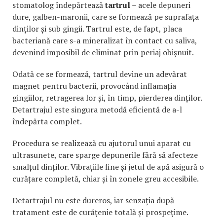
stomatolog îndepărtează
tartrul
– acele depuneri
dure, galben-maronii, care se formează pe suprafața
dinților și sub gingii. Tartrul este, de fapt, placa
bacteriană care s-a mineralizat în contact cu saliva,
devenind imposibil de eliminat prin periaj obișnuit.
Odată ce se formează, tartrul devine un adevărat
magnet pentru bacterii, provocând inflamația
gingiilor, retragerea lor și, în timp, pierderea dinților.
Detartrajul este singura metodă eficientă de a-l
îndepărta complet.
Procedura se realizează cu ajutorul unui aparat cu
ultrasunete, care sparge depunerile fără să afecteze
smalțul dinților. Vibrațiile fine și jetul de apă asigură o
curățare completă, chiar și în zonele greu accesibile.
Detartrajul nu este dureros, iar senzația după
tratament este de curățenie totală și prospețime.