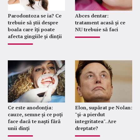
Parodontoza se ia? Ce
Abces dentar:
trebuie să știi despre
tratament acasă și ce
boala care îți poate
NU trebuie să faci
afecta gingiile și dinții
Ce este anodonția:
Elon, supărat pe Nolan:
cauze, semne și ce poți
"şi-a pierdut
face dacă te naști fără
integritatea". Are
unii dinți
dreptate?