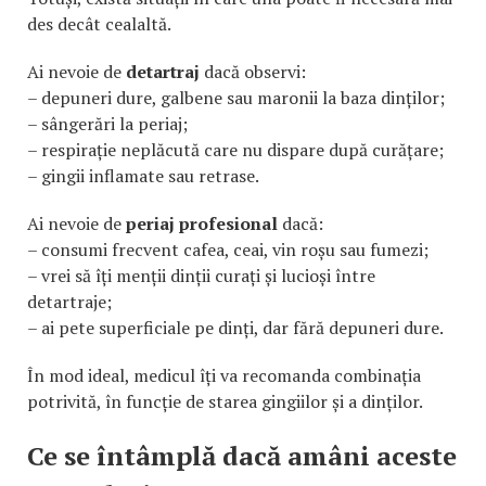
des decât cealaltă.
Ai nevoie de
detartraj
dacă observi:
– depuneri dure, galbene sau maronii la baza dinților;
– sângerări la periaj;
– respirație neplăcută care nu dispare după curățare;
– gingii inflamate sau retrase.
Ai nevoie de
periaj profesional
dacă:
– consumi frecvent cafea, ceai, vin roșu sau fumezi;
– vrei să îți menții dinții curați și lucioși între
detartraje;
– ai pete superficiale pe dinți, dar fără depuneri dure.
În mod ideal, medicul îți va recomanda combinația
potrivită, în funcție de starea gingiilor și a dinților.
Ce se întâmplă dacă amâni aceste