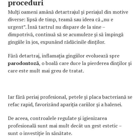
proceduri
Mulți oameni amână detartrajul și periajul din motive
diverse: lipsă de timp, teamă sau ideea că „nu e
urgent”. Însă tartrul nu dispare de la sine –
dimpotrivă, continuă să se acumuleze și să împingă
gingiile în jos, expunând rădăcinile dinților.
Fără detartraj, inflamația gingiilor evoluează spre
parodontoză
, o boală care duce la pierderea dinților și
care este mult mai greu de tratat.
Iar fără periaj profesional, petele și placa bacteriană se
refac rapid, favorizând apariția cariilor și a halenei.
De aceea, controalele regulate și igienizarea
profesională sunt mai mult decât un gest estetic –
sunt o investiție în sănătate.