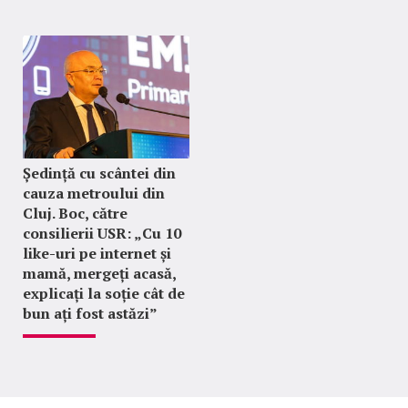
Ședință cu scântei din
cauza metroului din
Cluj. Boc, către
consilierii USR: „Cu 10
like-uri pe internet și
mamă, mergeți acasă,
explicați la soție cât de
bun ați fost astăzi”