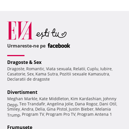
Urmareste-ne pe
Dragoste & Sex
Dragoste
Romantic
Viata sexuala
Relatii
Cuplu
Iubire
,
,
,
,
,
,
Casatorie
Sex
Kama Sutra
Pozitii sexuale Kamasutra
,
,
,
,
Declaratii de dragoste
Divertisment
Meghan Markle
Kate Middleton
Kim Kardashian
Johnny
,
,
,
Teo Trandafir
Angelina Jolie
Dana Rogoz
Dani Otil
Depp
,
,
,
,
,
Smiley
Andra
Delia
Gina Pistol
Justin Bieber
Melania
,
,
,
,
,
Program TV
Program Pro TV
Program Antena 1
Trump
,
,
,
Frumuseţe