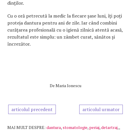
dinților.
Cu o oră petrecută la medic la fiecare șase luni, îți poți
proteja dantura pentru ani de zile. Iar când combini
curățarea profesională cu o igienă zilnică atentă acasă,
rezultatul este simplu: un zâmbet curat, sănătos și
încrezător.
De
Maria Ionescu
articolul precedent
articolul urmator
MAI MULT DESPRE:
dantura
,
stomatologie
,
periaj
,
detartraj
,
,