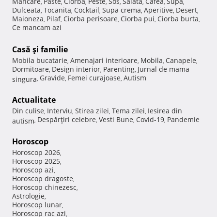
Mancare
Paste
Ciorba
Peste
Sos
Salata
Cafea
Supa
,
,
,
,
,
,
,
,
Dulceata
Tocanita
Cocktail
Supa crema
Aperitive
Desert
,
,
,
,
,
,
Maioneza
Pilaf
Ciorba perisoare
Ciorba pui
Ciorba burta
,
,
,
,
,
Ce mancam azi
Casă şi familie
Mobila bucatarie
Amenajari interioare
Mobila
Canapele
,
,
,
,
Dormitoare
Design interior
Parenting
Jurnal de mama
,
,
,
Gravide
Femei curajoase
Autism
singura
,
,
,
Actualitate
Din culise
Interviu
Stirea zilei
Tema zilei
Iesirea din
,
,
,
,
Despărţiri celebre
Vesti Bune
Covid-19
Pandemie
autism
,
,
,
,
Horoscop
Horoscop 2026
,
Horoscop 2025
,
Horoscop azi
,
Horoscop dragoste
,
Horoscop chinezesc
,
Astrologie
,
Horoscop lunar
,
Horoscop rac azi
,