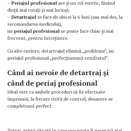
–
Periajul profesional
are și un rol estetic, lăsând
dinții mai curați și mai lucioși;
–
Detartrajul
se face de obicei la 6 luni (sau mai des, la
recomandarea medicului),
iar
periajul profesional
se poate face chiar și mai
frecvent, pentru întreținere.
Cu alte cuvinte, detartrajul elimină „problema”, iar
periajul profesional „perfecționează rezultatul”.
Când ai nevoie de detartraj și
când de periaj profesional
Ideal este ca ambele proceduri să fie efectuate
împreună, la fiecare vizită de control, deoarece se
completează perfect.
Totuși, există situații în care una poate fi necesară mai