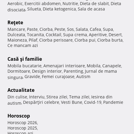
Aerobic
Exercitii abdomen
Nutritie
Dieta de slabit
Dieta
,
,
,
,
Silueta
Dieta ketogenica
Sala de acasa
disociata
,
,
,
Reţete
Mancare
Paste
Ciorba
Peste
Sos
Salata
Cafea
Supa
,
,
,
,
,
,
,
,
Dulceata
Tocanita
Cocktail
Supa crema
Aperitive
Desert
,
,
,
,
,
,
Maioneza
Pilaf
Ciorba perisoare
Ciorba pui
Ciorba burta
,
,
,
,
,
Ce mancam azi
Casă şi familie
Mobila bucatarie
Amenajari interioare
Mobila
Canapele
,
,
,
,
Dormitoare
Design interior
Parenting
Jurnal de mama
,
,
,
Gravide
Femei curajoase
Autism
singura
,
,
,
Actualitate
Din culise
Interviu
Stirea zilei
Tema zilei
Iesirea din
,
,
,
,
Despărţiri celebre
Vesti Bune
Covid-19
Pandemie
autism
,
,
,
,
Horoscop
Horoscop 2026
,
Horoscop 2025
,
Horoscop azi
,