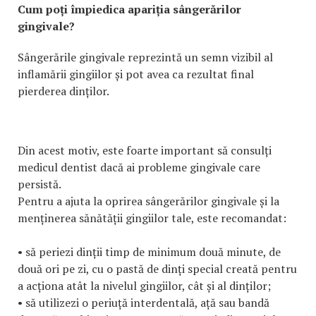
Cum poți împiedica apariția sângerărilor
gingivale?
Sângerările gingivale reprezintă un semn vizibil al
inflamării gingiilor și pot avea ca rezultat final
pierderea dinților.
Din acest motiv, este foarte important să consulți
medicul dentist dacă ai probleme gingivale care
persistă.
Pentru a ajuta la oprirea sângerărilor gingivale și la
menținerea sănătății gingiilor tale, este recomandat:
• să periezi dinții timp de minimum două minute, de
două ori pe zi, cu o pastă de dinți special creată pentru
a acționa atât la nivelul gingiilor, cât și al dinților;
• să utilizezi o periuță interdentală, ață sau bandă