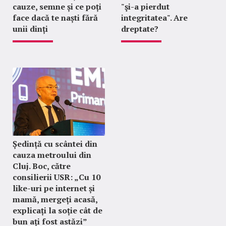
cauze, semne și ce poți
"şi-a pierdut
face dacă te naști fără
integritatea". Are
unii dinți
dreptate?
Ședință cu scântei din
cauza metroului din
Cluj. Boc, către
consilierii USR: „Cu 10
like-uri pe internet și
mamă, mergeți acasă,
explicați la soție cât de
bun ați fost astăzi”