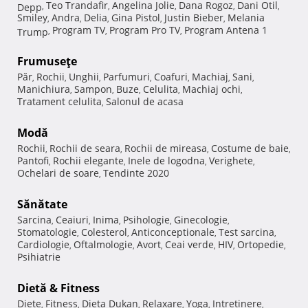
Teo Trandafir
Angelina Jolie
Dana Rogoz
Dani Otil
Depp
,
,
,
,
,
Smiley
Andra
Delia
Gina Pistol
Justin Bieber
Melania
,
,
,
,
,
Program TV
Program Pro TV
Program Antena 1
Trump
,
,
,
Frumuseţe
Păr
Rochii
Unghii
Parfumuri
Coafuri
Machiaj
Sani
,
,
,
,
,
,
,
Manichiura
Sampon
Buze
Celulita
Machiaj ochi
,
,
,
,
,
Tratament celulita
Salonul de acasa
,
Modă
Rochii
Rochii de seara
Rochii de mireasa
Costume de baie
,
,
,
,
Pantofi
Rochii elegante
Inele de logodna
Verighete
,
,
,
,
Ochelari de soare
Tendinte 2020
,
Sănătate
Sarcina
Ceaiuri
Inima
Psihologie
Ginecologie
,
,
,
,
,
Stomatologie
Colesterol
Anticonceptionale
Test sarcina
,
,
,
,
Cardiologie
Oftalmologie
Avort
Ceai verde
HIV
Ortopedie
,
,
,
,
,
,
Psihiatrie
Dietă & Fitness
Diete
Fitness
Dieta Dukan
Relaxare
Yoga
Intretinere
,
,
,
,
,
,