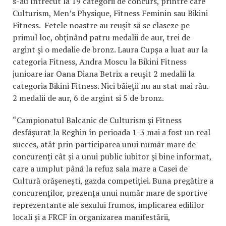
s-au întrecut la 19 categorii de concurs, printre care
Culturism, Men’s Physique, Fitness Feminin sau Bikini
Fitness. Fetele noastre au reuşit să se claseze pe
primul loc, obţinând patru medalii de aur, trei de
argint şi o medalie de bronz. Laura Cupşa a luat aur la
categoria Fitness, Andra Moscu la Bikini Fitness
junioare iar Oana Diana Betrix a reuşit 2 medalii la
categoria Bikini Fitness. Nici băieţii nu au stat mai rău.
2 medalii de aur, 6 de argint si 5 de bronz.
“Campionatul Balcanic de Culturism și Fitness
desfășurat la Reghin în perioada 1-3 mai a fost un real
succes, atât prin participarea unui număr mare de
concurenți cât și a unui public iubitor şi bine informat,
care a umplut până la refuz sala mare a Casei de
Cultură orășenești, gazda competiției. Buna pregătire a
concurenților, prezența unui număr mare de sportive
reprezentante ale sexului frumos, implicarea edililor
locali și a FRCF în organizarea manifestării,