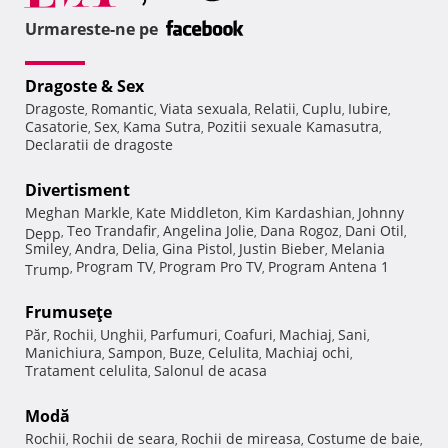
Urmareste-ne pe
Dragoste & Sex
Dragoste
Romantic
Viata sexuala
Relatii
Cuplu
Iubire
,
,
,
,
,
,
Casatorie
Sex
Kama Sutra
Pozitii sexuale Kamasutra
,
,
,
,
Declaratii de dragoste
Divertisment
Meghan Markle
Kate Middleton
Kim Kardashian
Johnny
,
,
,
Teo Trandafir
Angelina Jolie
Dana Rogoz
Dani Otil
Depp
,
,
,
,
,
Smiley
Andra
Delia
Gina Pistol
Justin Bieber
Melania
,
,
,
,
,
Program TV
Program Pro TV
Program Antena 1
Trump
,
,
,
Frumuseţe
Păr
Rochii
Unghii
Parfumuri
Coafuri
Machiaj
Sani
,
,
,
,
,
,
,
Manichiura
Sampon
Buze
Celulita
Machiaj ochi
,
,
,
,
,
Tratament celulita
Salonul de acasa
,
Modă
Rochii
Rochii de seara
Rochii de mireasa
Costume de baie
,
,
,
,