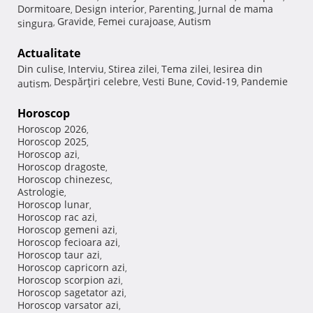
Dormitoare
Design interior
Parenting
Jurnal de mama
,
,
,
Gravide
Femei curajoase
Autism
singura
,
,
,
Actualitate
Din culise
Interviu
Stirea zilei
Tema zilei
Iesirea din
,
,
,
,
Despărţiri celebre
Vesti Bune
Covid-19
Pandemie
autism
,
,
,
,
Horoscop
Horoscop 2026
,
Horoscop 2025
,
Horoscop azi
,
Horoscop dragoste
,
Horoscop chinezesc
,
Astrologie
,
Horoscop lunar
,
Horoscop rac azi
,
Horoscop gemeni azi
,
Horoscop fecioara azi
,
Horoscop taur azi
,
Horoscop capricorn azi
,
Horoscop scorpion azi
,
Horoscop sagetator azi
,
Horoscop varsator azi
,