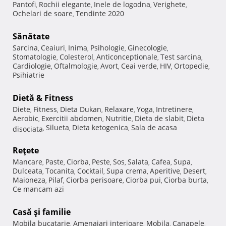
Pantofi
Rochii elegante
Inele de logodna
Verighete
,
,
,
,
Ochelari de soare
Tendinte 2020
,
Sănătate
Sarcina
Ceaiuri
Inima
Psihologie
Ginecologie
,
,
,
,
,
Stomatologie
Colesterol
Anticonceptionale
Test sarcina
,
,
,
,
Cardiologie
Oftalmologie
Avort
Ceai verde
HIV
Ortopedie
,
,
,
,
,
,
Psihiatrie
Dietă & Fitness
Diete
Fitness
Dieta Dukan
Relaxare
Yoga
Intretinere
,
,
,
,
,
,
Aerobic
Exercitii abdomen
Nutritie
Dieta de slabit
Dieta
,
,
,
,
Silueta
Dieta ketogenica
Sala de acasa
disociata
,
,
,
Reţete
Mancare
Paste
Ciorba
Peste
Sos
Salata
Cafea
Supa
,
,
,
,
,
,
,
,
Dulceata
Tocanita
Cocktail
Supa crema
Aperitive
Desert
,
,
,
,
,
,
Maioneza
Pilaf
Ciorba perisoare
Ciorba pui
Ciorba burta
,
,
,
,
,
Ce mancam azi
Casă şi familie
Mobila bucatarie
Amenajari interioare
Mobila
Canapele
,
,
,
,