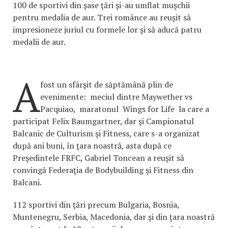
100 de sportivi din şase ţări şi-au umflat muşchii
pentru medalia de aur. Trei românce au reuşit să
impresioneze juriul cu formele lor şi să aducă patru
medalii de aur.
A
fost un sfârşit de săptămână plin de
evenimente: meciul dintre Maywether vs
Pacquiao, maratonul Wings for Life la care a
participat Felix Baumgartner, dar şi Campionatul
Balcanic de Culturism şi Fitness, care s-a organizat
după ani buni, în ţara noastră, asta după ce
Preşedintele FRFC, Gabriel Toncean a reuşit să
convingă Federaţia de Bodybuilding şi Fitness din
Balcani.
112 sportivi din ţări precum Bulgaria, Bosnia,
Muntenegru, Serbia, Macedonia, dar şi din ţara noastră