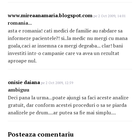
www.mireaanamaria.blogspot.com
pe 2 Oct 2009, 14:01
romania...
asta e romania! cati medici de familie au rabdare sa
informeze pacientele?! si..la medic nu mergi cu mana
goala,caci ar insemna ca mergi degeaba... clar! bani
investiti intr-o campanie care va avea un rezultat
aproape nul.
onisie daiana
pe 2 Oct 2009, 12:59
ambiguu
Deci pana la urma...poate ajungi sa faci aceste analize
gratuit, dar conform acestei proceduri o sa se piarda
analizele pe drum....ar putea sa fie mai simplu....
Posteaza comentariu