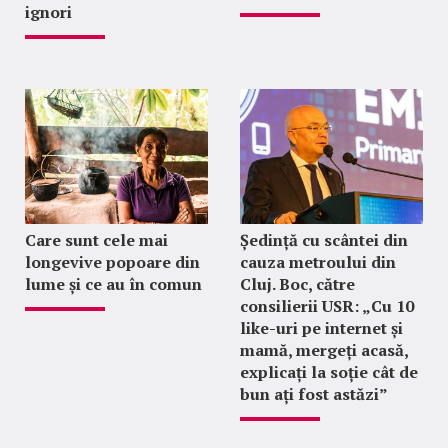
ignori
Care sunt cele mai
Ședință cu scântei din
longevive popoare din
cauza metroului din
lume și ce au în comun
Cluj. Boc, către
consilierii USR: „Cu 10
like-uri pe internet și
mamă, mergeți acasă,
explicați la soție cât de
bun ați fost astăzi”