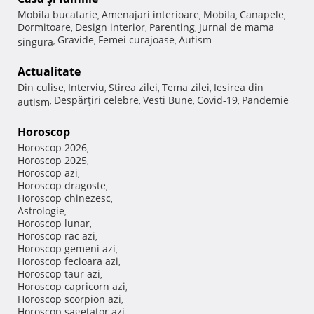
Mobila bucatarie
Amenajari interioare
Mobila
Canapele
,
,
,
,
Dormitoare
Design interior
Parenting
Jurnal de mama
,
,
,
Gravide
Femei curajoase
Autism
singura
,
,
,
Actualitate
Din culise
Interviu
Stirea zilei
Tema zilei
Iesirea din
,
,
,
,
Despărţiri celebre
Vesti Bune
Covid-19
Pandemie
autism
,
,
,
,
Horoscop
Horoscop 2026
,
Horoscop 2025
,
Horoscop azi
,
Horoscop dragoste
,
Horoscop chinezesc
,
Astrologie
,
Horoscop lunar
,
Horoscop rac azi
,
Horoscop gemeni azi
,
Horoscop fecioara azi
,
Horoscop taur azi
,
Horoscop capricorn azi
,
Horoscop scorpion azi
,
Horoscop sagetator azi
,