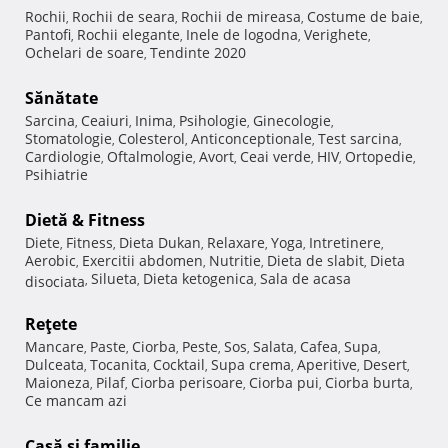
Rochii
Rochii de seara
Rochii de mireasa
Costume de baie
,
,
,
,
Pantofi
Rochii elegante
Inele de logodna
Verighete
,
,
,
,
Ochelari de soare
Tendinte 2020
,
Sănătate
Sarcina
Ceaiuri
Inima
Psihologie
Ginecologie
,
,
,
,
,
Stomatologie
Colesterol
Anticonceptionale
Test sarcina
,
,
,
,
Cardiologie
Oftalmologie
Avort
Ceai verde
HIV
Ortopedie
,
,
,
,
,
,
Psihiatrie
Dietă & Fitness
Diete
Fitness
Dieta Dukan
Relaxare
Yoga
Intretinere
,
,
,
,
,
,
Aerobic
Exercitii abdomen
Nutritie
Dieta de slabit
Dieta
,
,
,
,
Silueta
Dieta ketogenica
Sala de acasa
disociata
,
,
,
Reţete
Mancare
Paste
Ciorba
Peste
Sos
Salata
Cafea
Supa
,
,
,
,
,
,
,
,
Dulceata
Tocanita
Cocktail
Supa crema
Aperitive
Desert
,
,
,
,
,
,
Maioneza
Pilaf
Ciorba perisoare
Ciorba pui
Ciorba burta
,
,
,
,
,
Ce mancam azi
Casă şi familie