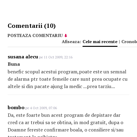
Comentarii (10)
POSTEAZA COMENTARIU
Afiseaza:
Cele mai recente
|
Cronol
susana alecu
pe 11 Oct 2009, 22:16
Buna
benefic scopul acestui program,poate este un semnal
de alarma ptr toate femeile care sunt prea ocupate cu
altele si din pacate ajung la medic ...prea tarziu...
bombo
pe 4 Oct 2009, 07:06
Da, este foarte bun acest program de depistare dar
cred ca ar trebui sa se obtina, in mod gratuit, dupa o
Doamne fereste confirmare boala, o consiliere si/sau