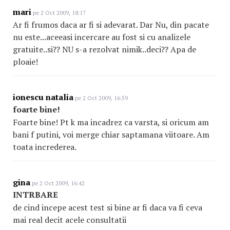
mari
pe 2 Oct 2009, 18:17
Ar fi frumos daca ar fi si adevarat. Dar Nu, din pacate
nu este...aceeasi incercare au fost si cu analizele
gratuite..si?? NU s-a rezolvat nimik..deci?? Apa de
ploaie!
ionescu natalia
pe 2 Oct 2009, 16:59
foarte bine!
Foarte bine! Pt k ma incadrez ca varsta, si oricum am
bani f putini, voi merge chiar saptamana viitoare. Am
toata increderea.
gina
pe 2 Oct 2009, 16:42
INTRBARE
de cind incepe acest test si bine ar fi daca va fi ceva
mai real decit acele consultatii