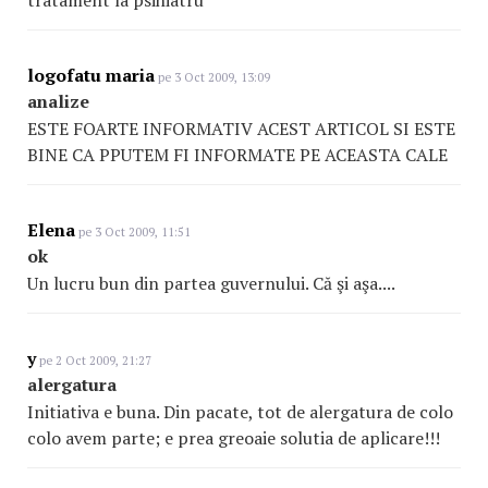
tratament la psihiatru
logofatu maria
pe 3 Oct 2009, 13:09
analize
ESTE FOARTE INFORMATIV ACEST ARTICOL SI ESTE
BINE CA PPUTEM FI INFORMATE PE ACEASTA CALE
Elena
pe 3 Oct 2009, 11:51
ok
Un lucru bun din partea guvernului. Că şi aşa....
y
pe 2 Oct 2009, 21:27
alergatura
Initiativa e buna. Din pacate, tot de alergatura de colo
colo avem parte; e prea greoaie solutia de aplicare!!!