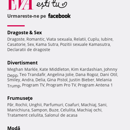
Urmareste-ne pe
Dragoste & Sex
Dragoste
Romantic
Viata sexuala
Relatii
Cuplu
Iubire
,
,
,
,
,
,
Casatorie
Sex
Kama Sutra
Pozitii sexuale Kamasutra
,
,
,
,
Declaratii de dragoste
Divertisment
Meghan Markle
Kate Middleton
Kim Kardashian
Johnny
,
,
,
Teo Trandafir
Angelina Jolie
Dana Rogoz
Dani Otil
Depp
,
,
,
,
,
Smiley
Andra
Delia
Gina Pistol
Justin Bieber
Melania
,
,
,
,
,
Program TV
Program Pro TV
Program Antena 1
Trump
,
,
,
Frumuseţe
Păr
Rochii
Unghii
Parfumuri
Coafuri
Machiaj
Sani
,
,
,
,
,
,
,
Manichiura
Sampon
Buze
Celulita
Machiaj ochi
,
,
,
,
,
Tratament celulita
Salonul de acasa
,
Modă