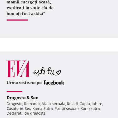
mamă, mergeți acasă,
explicați la soție cât de
bun ați fost astăzi”
Urmareste-ne pe
Dragoste & Sex
Dragoste
Romantic
Viata sexuala
Relatii
Cuplu
Iubire
,
,
,
,
,
,
Casatorie
Sex
Kama Sutra
Pozitii sexuale Kamasutra
,
,
,
,
Declaratii de dragoste