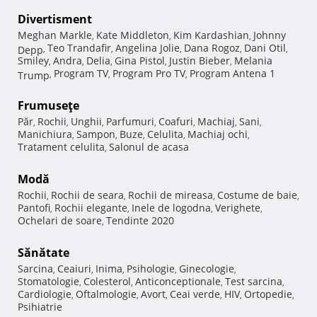
Divertisment
Meghan Markle
Kate Middleton
Kim Kardashian
Johnny
,
,
,
Teo Trandafir
Angelina Jolie
Dana Rogoz
Dani Otil
Depp
,
,
,
,
,
Smiley
Andra
Delia
Gina Pistol
Justin Bieber
Melania
,
,
,
,
,
Program TV
Program Pro TV
Program Antena 1
Trump
,
,
,
Frumuseţe
Păr
Rochii
Unghii
Parfumuri
Coafuri
Machiaj
Sani
,
,
,
,
,
,
,
Manichiura
Sampon
Buze
Celulita
Machiaj ochi
,
,
,
,
,
Tratament celulita
Salonul de acasa
,
Modă
Rochii
Rochii de seara
Rochii de mireasa
Costume de baie
,
,
,
,
Pantofi
Rochii elegante
Inele de logodna
Verighete
,
,
,
,
Ochelari de soare
Tendinte 2020
,
Sănătate
Sarcina
Ceaiuri
Inima
Psihologie
Ginecologie
,
,
,
,
,
Stomatologie
Colesterol
Anticonceptionale
Test sarcina
,
,
,
,
Cardiologie
Oftalmologie
Avort
Ceai verde
HIV
Ortopedie
,
,
,
,
,
,
Psihiatrie