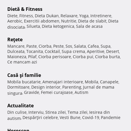
Dietă & Fitness
Diete
Fitness
Dieta Dukan
Relaxare
Yoga
Intretinere
,
,
,
,
,
,
Aerobic
Exercitii abdomen
Nutritie
Dieta de slabit
Dieta
,
,
,
,
Silueta
Dieta ketogenica
Sala de acasa
disociata
,
,
,
Reţete
Mancare
Paste
Ciorba
Peste
Sos
Salata
Cafea
Supa
,
,
,
,
,
,
,
,
Dulceata
Tocanita
Cocktail
Supa crema
Aperitive
Desert
,
,
,
,
,
,
Maioneza
Pilaf
Ciorba perisoare
Ciorba pui
Ciorba burta
,
,
,
,
,
Ce mancam azi
Casă şi familie
Mobila bucatarie
Amenajari interioare
Mobila
Canapele
,
,
,
,
Dormitoare
Design interior
Parenting
Jurnal de mama
,
,
,
Gravide
Femei curajoase
Autism
singura
,
,
,
Actualitate
Din culise
Interviu
Stirea zilei
Tema zilei
Iesirea din
,
,
,
,
Despărţiri celebre
Vesti Bune
Covid-19
Pandemie
autism
,
,
,
,
Horoscop