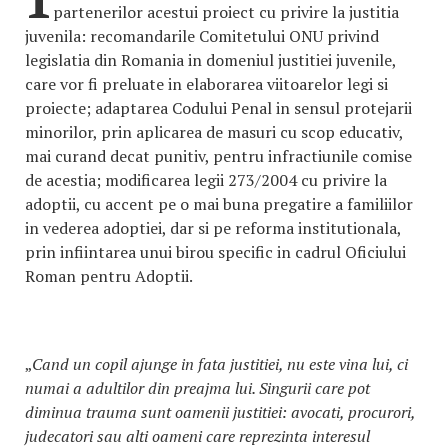
partenerilor acestui proiect cu privire la justitia
juvenila: recomandarile Comitetului ONU privind
legislatia din Romania in domeniul justitiei juvenile,
care vor fi preluate in elaborarea viitoarelor legi si
proiecte; adaptarea Codului Penal in sensul protejarii
minorilor, prin aplicarea de masuri cu scop educativ,
mai curand decat punitiv, pentru infractiunile comise
de acestia; modificarea legii 273/2004 cu privire la
adoptii, cu accent pe o mai buna pregatire a familiilor
in vederea adoptiei, dar si pe reforma institutionala,
prin infiintarea unui birou specific in cadrul Oficiului
Roman pentru Adoptii.
„
Cand un copil ajunge in fata justitiei, nu este vina lui, ci
numai a adultilor din preajma lui. Singurii care pot
diminua trauma sunt oamenii justitiei: avocati, procurori,
judecatori sau alti oameni care reprezinta interesul