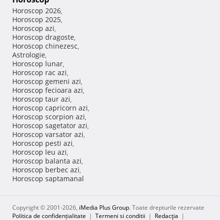
Horoscop 2026
,
Horoscop 2025
,
Horoscop azi
,
Horoscop dragoste
,
Horoscop chinezesc
,
Astrologie
,
Horoscop lunar
,
Horoscop rac azi
,
Horoscop gemeni azi
,
Horoscop fecioara azi
,
Horoscop taur azi
,
Horoscop capricorn azi
,
Horoscop scorpion azi
,
Horoscop sagetator azi
,
Horoscop varsator azi
,
Horoscop pesti azi
,
Horoscop leu azi
,
Horoscop balanta azi
,
Horoscop berbec azi
,
Horoscop saptamanal
Copyright © 2001-2026,
iMedia Plus Group
. Toate drepturile rezervate
Politica de confidențialitate
|
Termeni si conditii
|
Redacţia
|