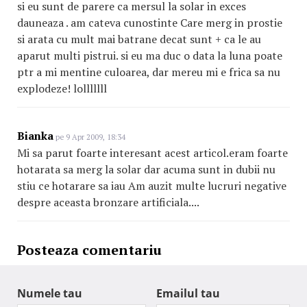
si eu sunt de parere ca mersul la solar in exces
dauneaza . am cateva cunostinte Care merg in prostie
si arata cu mult mai batrane decat sunt + ca le au
aparut multi pistrui. si eu ma duc o data la luna poate
ptr a mi mentine culoarea, dar mereu mi e frica sa nu
explodeze! lolllllll
Bianka
pe 9 Apr 2009, 18:34
Mi sa parut foarte interesant acest articol.eram foarte
hotarata sa merg la solar dar acuma sunt in dubii nu
stiu ce hotarare sa iau Am auzit multe lucruri negative
despre aceasta bronzare artificiala....
Posteaza comentariu
Numele tau
Emailul tau