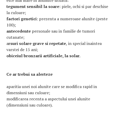
este mai mare in anumite situatii:
tegument sensibil la soare
: piele, ochi si par deschise
la culoare;
factori genetici
: prezenta a numeroase alunite (peste
100);
antecedente
personale sau in familie de tumori
cutanate;
a
rsuri solare grave si repetate
, in special inaintea
varstei de 15 ani;
obiceiul bronzarii artificiale, la solar.
Ce ar trebui sa alerteze
aparitia unei noi alunite care se modifica rapid in
dimensiuni sau culoare;
modificarea recenta a aspectului unei alunite
(dimensiuni sau culoare).