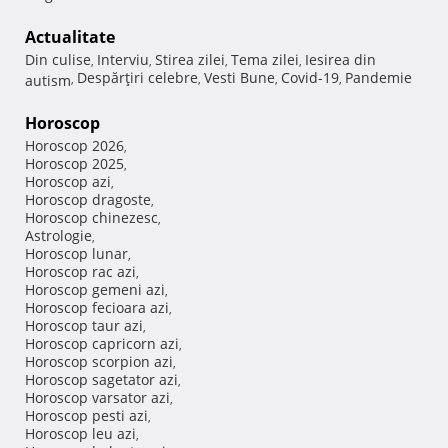
Actualitate
Din culise
Interviu
Stirea zilei
Tema zilei
Iesirea din
,
,
,
,
Despărţiri celebre
Vesti Bune
Covid-19
Pandemie
autism
,
,
,
,
Horoscop
Horoscop 2026
,
Horoscop 2025
,
Horoscop azi
,
Horoscop dragoste
,
Horoscop chinezesc
,
Astrologie
,
Horoscop lunar
,
Horoscop rac azi
,
Horoscop gemeni azi
,
Horoscop fecioara azi
,
Horoscop taur azi
,
Horoscop capricorn azi
,
Horoscop scorpion azi
,
Horoscop sagetator azi
,
Horoscop varsator azi
,
Horoscop pesti azi
,
Horoscop leu azi
,