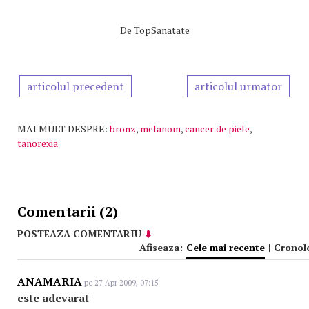
De
TopSanatate
articolul precedent
articolul urmator
MAI MULT DESPRE:
bronz
,
melanom
,
cancer de piele
,
tanorexia
Comentarii (2)
POSTEAZA COMENTARIU
Afiseaza:
Cele mai recente
|
Cronol
ANAMARIA
pe 27 Apr 2009, 07:15
este adevarat