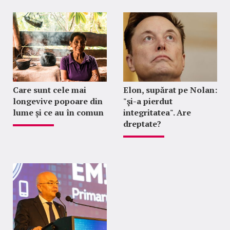
Care sunt cele mai
Elon, supărat pe Nolan:
longevive popoare din
"şi-a pierdut
lume și ce au în comun
integritatea". Are
dreptate?