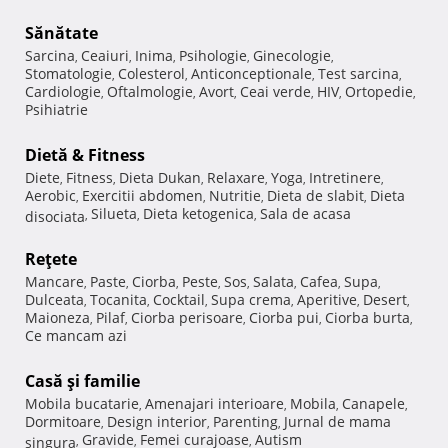
Sănătate
Sarcina
Ceaiuri
Inima
Psihologie
Ginecologie
,
,
,
,
,
Stomatologie
Colesterol
Anticonceptionale
Test sarcina
,
,
,
,
Cardiologie
Oftalmologie
Avort
Ceai verde
HIV
Ortopedie
,
,
,
,
,
,
Psihiatrie
Dietă & Fitness
Diete
Fitness
Dieta Dukan
Relaxare
Yoga
Intretinere
,
,
,
,
,
,
Aerobic
Exercitii abdomen
Nutritie
Dieta de slabit
Dieta
,
,
,
,
Silueta
Dieta ketogenica
Sala de acasa
disociata
,
,
,
Reţete
Mancare
Paste
Ciorba
Peste
Sos
Salata
Cafea
Supa
,
,
,
,
,
,
,
,
Dulceata
Tocanita
Cocktail
Supa crema
Aperitive
Desert
,
,
,
,
,
,
Maioneza
Pilaf
Ciorba perisoare
Ciorba pui
Ciorba burta
,
,
,
,
,
Ce mancam azi
Casă şi familie
Mobila bucatarie
Amenajari interioare
Mobila
Canapele
,
,
,
,
Dormitoare
Design interior
Parenting
Jurnal de mama
,
,
,
Gravide
Femei curajoase
Autism
singura
,
,
,