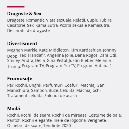
Dragoste & Sex
Dragoste
Romantic
Viata sexuala
Relatii
Cuplu
Iubire
,
,
,
,
,
,
Casatorie
Sex
Kama Sutra
Pozitii sexuale Kamasutra
,
,
,
,
Declaratii de dragoste
Divertisment
Meghan Markle
Kate Middleton
Kim Kardashian
Johnny
,
,
,
Teo Trandafir
Angelina Jolie
Dana Rogoz
Dani Otil
Depp
,
,
,
,
,
Smiley
Andra
Delia
Gina Pistol
Justin Bieber
Melania
,
,
,
,
,
Program TV
Program Pro TV
Program Antena 1
Trump
,
,
,
Frumuseţe
Păr
Rochii
Unghii
Parfumuri
Coafuri
Machiaj
Sani
,
,
,
,
,
,
,
Manichiura
Sampon
Buze
Celulita
Machiaj ochi
,
,
,
,
,
Tratament celulita
Salonul de acasa
,
Modă
Rochii
Rochii de seara
Rochii de mireasa
Costume de baie
,
,
,
,
Pantofi
Rochii elegante
Inele de logodna
Verighete
,
,
,
,
Ochelari de soare
Tendinte 2020
,