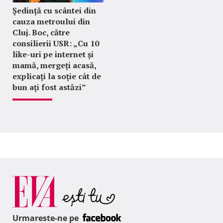
Ședință cu scântei din
cauza metroului din
Cluj. Boc, către
consilierii USR: „Cu 10
like-uri pe internet și
mamă, mergeți acasă,
explicați la soție cât de
bun ați fost astăzi”
Urmareste-ne pe