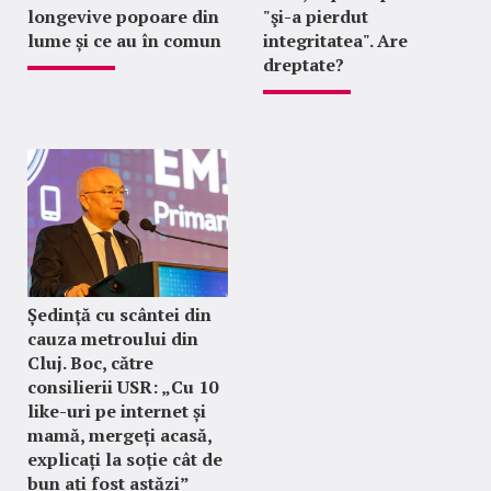
longevive popoare din
"şi-a pierdut
lume și ce au în comun
integritatea". Are
dreptate?
Ședință cu scântei din
cauza metroului din
Cluj. Boc, către
consilierii USR: „Cu 10
like-uri pe internet și
mamă, mergeți acasă,
explicați la soție cât de
bun ați fost astăzi”