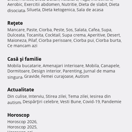
Aerobic
Exercitii abdomen
Nutritie
Dieta de slabit
Dieta
,
,
,
,
Silueta
Dieta ketogenica
Sala de acasa
disociata
,
,
,
Reţete
Mancare
Paste
Ciorba
Peste
Sos
Salata
Cafea
Supa
,
,
,
,
,
,
,
,
Dulceata
Tocanita
Cocktail
Supa crema
Aperitive
Desert
,
,
,
,
,
,
Maioneza
Pilaf
Ciorba perisoare
Ciorba pui
Ciorba burta
,
,
,
,
,
Ce mancam azi
Casă şi familie
Mobila bucatarie
Amenajari interioare
Mobila
Canapele
,
,
,
,
Dormitoare
Design interior
Parenting
Jurnal de mama
,
,
,
Gravide
Femei curajoase
Autism
singura
,
,
,
Actualitate
Din culise
Interviu
Stirea zilei
Tema zilei
Iesirea din
,
,
,
,
Despărţiri celebre
Vesti Bune
Covid-19
Pandemie
autism
,
,
,
,
Horoscop
Horoscop 2026
,
Horoscop 2025
,