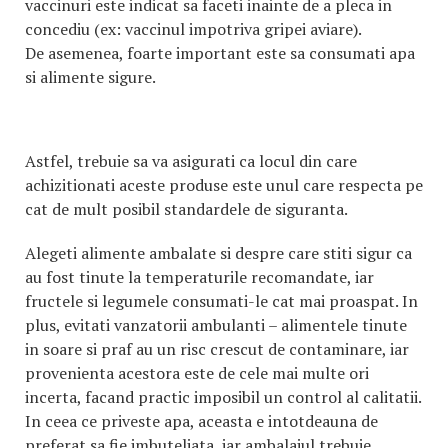
vaccinuri este indicat sa faceti inainte de a pleca in
concediu (ex: vaccinul impotriva gripei aviare).
De asemenea, foarte important este sa consumati apa
si alimente sigure.
Astfel, trebuie sa va asigurati ca locul din care
achizitionati aceste produse este unul care respecta pe
cat de mult posibil standardele de siguranta.
Alegeti alimente ambalate si despre care stiti sigur ca
au fost tinute la temperaturile recomandate, iar
fructele si legumele consumati-le cat mai proaspat. In
plus, evitati vanzatorii ambulanti – alimentele tinute
in soare si praf au un risc crescut de contaminare, iar
provenienta acestora este de cele mai multe ori
incerta, facand practic imposibil un control al calitatii.
In ceea ce priveste apa, aceasta e intotdeauna de
preferat sa fie imbuteliata, iar ambalajul trebuie