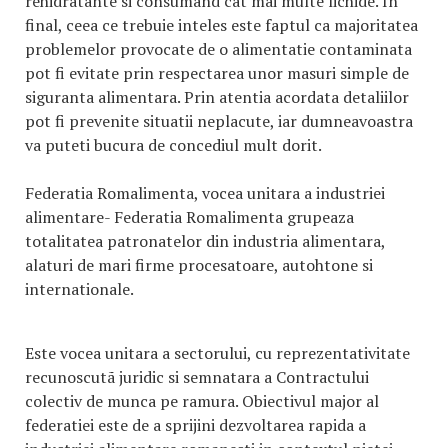
rehidratante si consumand cat mai multe lichide. In
final, ceea ce trebuie inteles este faptul ca majoritatea
problemelor provocate de o alimentatie contaminata
pot fi evitate prin respectarea unor masuri simple de
siguranta alimentara. Prin atentia acordata detaliilor
pot fi prevenite situatii neplacute, iar dumneavoastra
va puteti bucura de concediul mult dorit.
Federatia Romalimenta, vocea unitara a industriei
alimentare- Federatia Romalimenta grupeaza
totalitatea patronatelor din industria alimentara,
alaturi de mari firme procesatoare, autohtone si
internationale.
Este vocea unitara a sectorului, cu reprezentativitate
recunoscutã juridic si semnatara a Contractului
colectiv de munca pe ramura. Obiectivul major al
federatiei este de a sprijini dezvoltarea rapida a