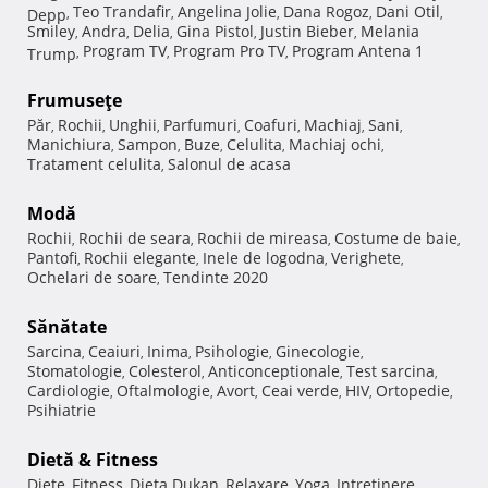
Teo Trandafir
Angelina Jolie
Dana Rogoz
Dani Otil
Depp
,
,
,
,
,
Smiley
Andra
Delia
Gina Pistol
Justin Bieber
Melania
,
,
,
,
,
Program TV
Program Pro TV
Program Antena 1
Trump
,
,
,
Frumuseţe
Păr
Rochii
Unghii
Parfumuri
Coafuri
Machiaj
Sani
,
,
,
,
,
,
,
Manichiura
Sampon
Buze
Celulita
Machiaj ochi
,
,
,
,
,
Tratament celulita
Salonul de acasa
,
Modă
Rochii
Rochii de seara
Rochii de mireasa
Costume de baie
,
,
,
,
Pantofi
Rochii elegante
Inele de logodna
Verighete
,
,
,
,
Ochelari de soare
Tendinte 2020
,
Sănătate
Sarcina
Ceaiuri
Inima
Psihologie
Ginecologie
,
,
,
,
,
Stomatologie
Colesterol
Anticonceptionale
Test sarcina
,
,
,
,
Cardiologie
Oftalmologie
Avort
Ceai verde
HIV
Ortopedie
,
,
,
,
,
,
Psihiatrie
Dietă & Fitness
Diete
Fitness
Dieta Dukan
Relaxare
Yoga
Intretinere
,
,
,
,
,
,