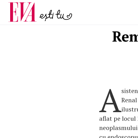
și 60 de ani. De ce te t
Carieră
pe măsură ce înaintez
Actualitate
Rem
A
siste
Renal
ilustr
aflat pe locul
neoplasmului 
cu endoscopul 