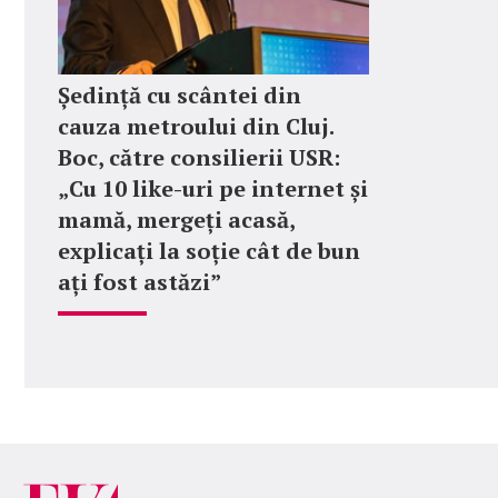
Ședință cu scântei din
cauza metroului din Cluj.
Boc, către consilierii USR:
„Cu 10 like-uri pe internet și
mamă, mergeți acasă,
explicați la soție cât de bun
ați fost astăzi”