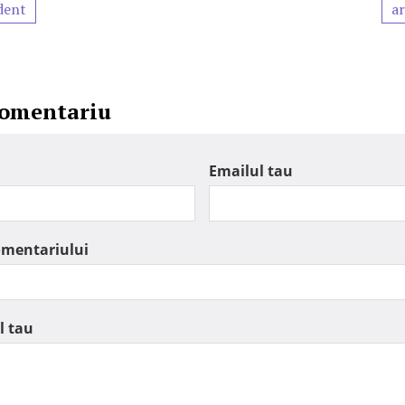
dent
ar
comentariu
Emailul tau
omentariului
l tau