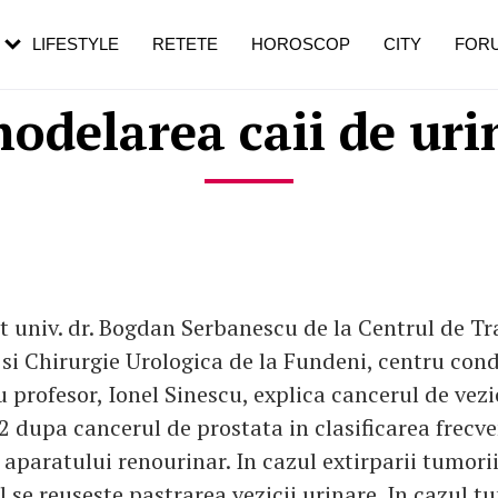
rezești mai des
Cât durează, cum te pregătești și cât
i în vârstă
de dureroasă este investigația
LIFESTYLE
RETETE
HOROSCOP
CITY
FOR
odelarea caii de uri
nt univ. dr. Bogdan Serbanescu de la Centrul de T
 si Chirurgie Urologica de la Fundeni, centru con
u profesor, Ionel Sinescu, explica cancerul de vezi
 2 dupa cancerul de prostata in clasificarea frecve
aparatului renourinar. In cazul extirparii tumorii
se reuseste pastrarea vezicii urinare. In cazul t