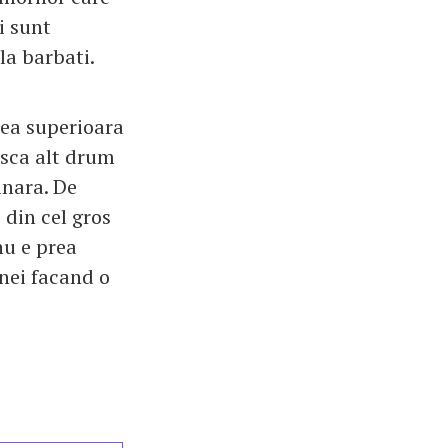
i sunt
la barbati.
imea superioara
asca alt drum
inara. De
 din cel gros
nu e prea
nei facand o