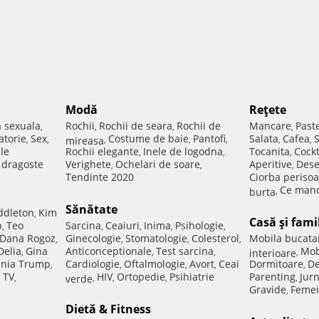
Modă
Reţete
a sexuala
Rochii
Rochii de seara
Rochii de
Mancare
Past
,
,
,
,
atorie
Sex
Costume de baie
Pantofi
Salata
Cafea
,
,
mireasa
,
,
,
,
,
ale
Rochii elegante
Inele de logodna
Tocanita
Cockt
,
,
,
e dragoste
Verighete
Ochelari de soare
Aperitive
Dese
,
,
,
Tendinte 2020
Ciorba perisoa
Ce manc
burta
,
Sănătate
ddleton
Kim
,
Casă şi fami
p
Teo
Sarcina
Ceaiuri
Inima
Psihologie
,
,
,
,
,
Dana Rogoz
Ginecologie
Stomatologie
Colesterol
Mobila bucata
,
,
,
,
Delia
Gina
Anticonceptionale
Test sarcina
Mob
,
,
,
interioare
,
nia Trump
Cardiologie
Oftalmologie
Avort
Ceai
Dormitoare
De
,
,
,
,
,
 TV
HIV
Ortopedie
Psihiatrie
Parenting
Jur
,
verde
,
,
,
,
Gravide
Femei
,
Dietă & Fitness