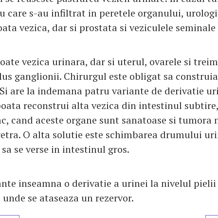
 care s-au infiltrat in peretele organului, urologi
oata vezica, dar si prostata si veziculele seminale 
oate vezica urinara, dar si uterul, ovarele si tre
lus ganglionii. Chirurgul este obligat sa construi
 Si are la indemana patru variante de derivatie ur
 poata reconstrui alta vezica din intestinul subtire,
c, cand aceste organe sunt sanatoase si tumora 
etra. O alta solutie este schimbarea drumului uri
 sa se verse in intestinul gros.
nte inseamna o derivatie a urinei la nivelul pielii
unde se ataseaza un rezervor.