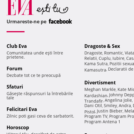
Urmareste-ne pe
Club Eva
Dragoste & Sex
Comunitatea unde eşti între
Dragoste
Romantic
Viat
,
,
prietene.
Relatii
Cuplu
Iubire
Cas
,
,
,
Kama Sutra
Pozitii sexu
,
Forum
Declaratii d
Kamasutra
,
Dezbate tot ce te preocupă
Divertisment
Sfaturi
Meghan Markle
Kate Mi
,
Găseşte răspunsuri la întrebările
Johnny Dep
Kardashian
,
tale
Angelina Jolie
Trandafir
,
,
Dani Otil
Smiley
Andra
,
,
,
Felicitari Eva
Justin Bieber
Mela
Pistol
,
,
Zilnic poti gasi ceva de sarbatorit.
Program TV
Program Pro
,
Program Antena 1
Horoscop