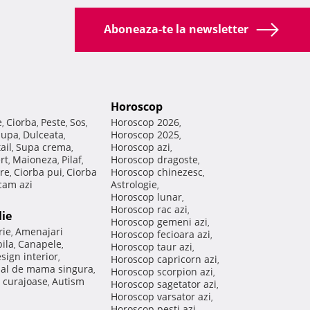
Aboneaza-te la newsletter
Horoscop
e
Ciorba
Peste
Sos
Horoscop 2026
,
,
,
,
,
Supa
Dulceata
Horoscop 2025
,
,
,
ail
Supa crema
Horoscop azi
,
,
,
rt
Maioneza
Pilaf
Horoscop dragoste
,
,
,
,
re
Ciorba pui
Ciorba
Horoscop chinezesc
,
,
,
am azi
Astrologie
,
Horoscop lunar
,
Horoscop rac azi
,
lie
Horoscop gemeni azi
,
rie
Amenajari
,
Horoscop fecioara azi
,
ila
Canapele
,
,
Horoscop taur azi
,
sign interior
,
Horoscop capricorn azi
,
nal de mama singura
,
Horoscop scorpion azi
,
 curajoase
Autism
,
Horoscop sagetator azi
,
Horoscop varsator azi
,
Horoscop pesti azi
,