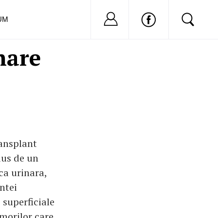
Nu ai cont?
Inregistreaza-
UM
nare
ransplant
dus de un
ca urinara,
ntei
 superficiale
umorilor care