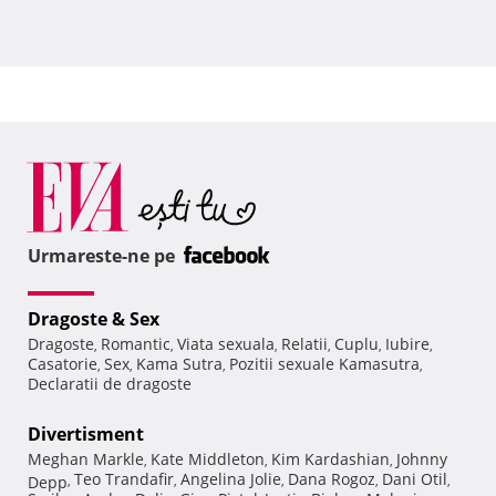
Urmareste-ne pe
Dragoste & Sex
Dragoste
Romantic
Viata sexuala
Relatii
Cuplu
Iubire
,
,
,
,
,
,
Casatorie
Sex
Kama Sutra
Pozitii sexuale Kamasutra
,
,
,
,
Declaratii de dragoste
Divertisment
Meghan Markle
Kate Middleton
Kim Kardashian
Johnny
,
,
,
Teo Trandafir
Angelina Jolie
Dana Rogoz
Dani Otil
Depp
,
,
,
,
,