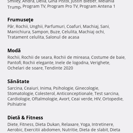
Smiley
Andra
Delia
Gina Pistol
Justin Bieber
Melania
,
,
,
,
,
Program TV
Program Pro TV
Program Antena 1
Trump
,
,
,
Frumuseţe
Păr
Rochii
Unghii
Parfumuri
Coafuri
Machiaj
Sani
,
,
,
,
,
,
,
Manichiura
Sampon
Buze
Celulita
Machiaj ochi
,
,
,
,
,
Tratament celulita
Salonul de acasa
,
Modă
Rochii
Rochii de seara
Rochii de mireasa
Costume de baie
,
,
,
,
Pantofi
Rochii elegante
Inele de logodna
Verighete
,
,
,
,
Ochelari de soare
Tendinte 2020
,
Sănătate
Sarcina
Ceaiuri
Inima
Psihologie
Ginecologie
,
,
,
,
,
Stomatologie
Colesterol
Anticonceptionale
Test sarcina
,
,
,
,
Cardiologie
Oftalmologie
Avort
Ceai verde
HIV
Ortopedie
,
,
,
,
,
,
Psihiatrie
Dietă & Fitness
Diete
Fitness
Dieta Dukan
Relaxare
Yoga
Intretinere
,
,
,
,
,
,
Aerobic
Exercitii abdomen
Nutritie
Dieta de slabit
Dieta
,
,
,
,