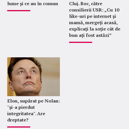
lume și ce au în comun
Cluj. Boc, către
consilierii USR: „Cu 10
like-uri pe internet și
mamă, mergeți acasă,
explicați la soție cât de
bun ați fost astăzi”
Elon, supărat pe Nolan:
"şi-a pierdut
integritatea". Are
dreptate?