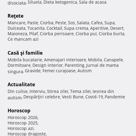
Silueta
Dieta ketogenica
Sala de acasa
disociata
,
,
,
Reţete
Mancare
Paste
Ciorba
Peste
Sos
Salata
Cafea
Supa
,
,
,
,
,
,
,
,
Dulceata
Tocanita
Cocktail
Supa crema
Aperitive
Desert
,
,
,
,
,
,
Maioneza
Pilaf
Ciorba perisoare
Ciorba pui
Ciorba burta
,
,
,
,
,
Ce mancam azi
Casă şi familie
Mobila bucatarie
Amenajari interioare
Mobila
Canapele
,
,
,
,
Dormitoare
Design interior
Parenting
Jurnal de mama
,
,
,
Gravide
Femei curajoase
Autism
singura
,
,
,
Actualitate
Din culise
Interviu
Stirea zilei
Tema zilei
Iesirea din
,
,
,
,
Despărţiri celebre
Vesti Bune
Covid-19
Pandemie
autism
,
,
,
,
Horoscop
Horoscop 2026
,
Horoscop 2025
,
Horoscop azi
,
Horoscop dragoste
,