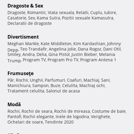
Dragoste & Sex
Dragoste
Romantic
Viata sexuala
Relatii
Cuplu
Iubire
,
,
,
,
,
,
Casatorie
Sex
Kama Sutra
Pozitii sexuale Kamasutra
,
,
,
,
Declaratii de dragoste
Divertisment
Meghan Markle
Kate Middleton
Kim Kardashian
Johnny
,
,
,
Teo Trandafir
Angelina Jolie
Dana Rogoz
Dani Otil
Depp
,
,
,
,
,
Smiley
Andra
Delia
Gina Pistol
Justin Bieber
Melania
,
,
,
,
,
Program TV
Program Pro TV
Program Antena 1
Trump
,
,
,
Frumuseţe
Păr
Rochii
Unghii
Parfumuri
Coafuri
Machiaj
Sani
,
,
,
,
,
,
,
Manichiura
Sampon
Buze
Celulita
Machiaj ochi
,
,
,
,
,
Tratament celulita
Salonul de acasa
,
Modă
Rochii
Rochii de seara
Rochii de mireasa
Costume de baie
,
,
,
,
Pantofi
Rochii elegante
Inele de logodna
Verighete
,
,
,
,
Ochelari de soare
Tendinte 2020
,