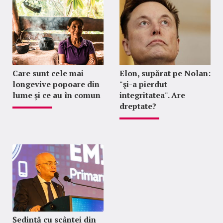
Care sunt cele mai
Elon, supărat pe Nolan:
longevive popoare din
"şi-a pierdut
lume și ce au în comun
integritatea". Are
dreptate?
Ședință cu scântei din