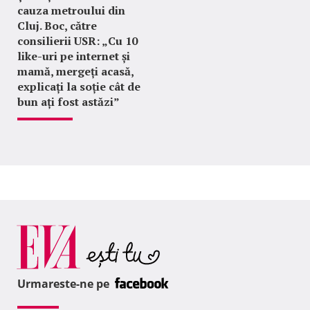
cauza metroului din
Cluj. Boc, către
consilierii USR: „Cu 10
like-uri pe internet și
mamă, mergeți acasă,
explicați la soție cât de
bun ați fost astăzi”
Urmareste-ne pe