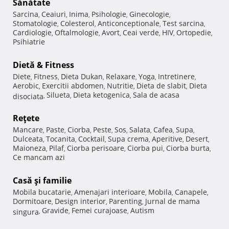
Sănătate
Sarcina
Ceaiuri
Inima
Psihologie
Ginecologie
,
,
,
,
,
Stomatologie
Colesterol
Anticonceptionale
Test sarcina
,
,
,
,
Cardiologie
Oftalmologie
Avort
Ceai verde
HIV
Ortopedie
,
,
,
,
,
,
Psihiatrie
Dietă & Fitness
Diete
Fitness
Dieta Dukan
Relaxare
Yoga
Intretinere
,
,
,
,
,
,
Aerobic
Exercitii abdomen
Nutritie
Dieta de slabit
Dieta
,
,
,
,
Silueta
Dieta ketogenica
Sala de acasa
disociata
,
,
,
Reţete
Mancare
Paste
Ciorba
Peste
Sos
Salata
Cafea
Supa
,
,
,
,
,
,
,
,
Dulceata
Tocanita
Cocktail
Supa crema
Aperitive
Desert
,
,
,
,
,
,
Maioneza
Pilaf
Ciorba perisoare
Ciorba pui
Ciorba burta
,
,
,
,
,
Ce mancam azi
Casă şi familie
Mobila bucatarie
Amenajari interioare
Mobila
Canapele
,
,
,
,
Dormitoare
Design interior
Parenting
Jurnal de mama
,
,
,
Gravide
Femei curajoase
Autism
singura
,
,
,