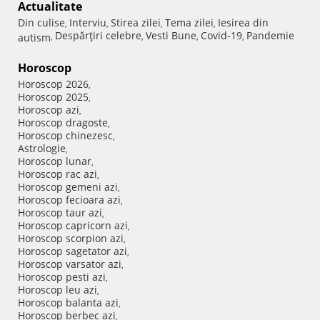
Actualitate
Din culise
Interviu
Stirea zilei
Tema zilei
Iesirea din
,
,
,
,
Despărţiri celebre
Vesti Bune
Covid-19
Pandemie
autism
,
,
,
,
Horoscop
Horoscop 2026
,
Horoscop 2025
,
Horoscop azi
,
Horoscop dragoste
,
Horoscop chinezesc
,
Astrologie
,
Horoscop lunar
,
Horoscop rac azi
,
Horoscop gemeni azi
,
Horoscop fecioara azi
,
Horoscop taur azi
,
Horoscop capricorn azi
,
Horoscop scorpion azi
,
Horoscop sagetator azi
,
Horoscop varsator azi
,
Horoscop pesti azi
,
Horoscop leu azi
,
Horoscop balanta azi
,
Horoscop berbec azi
,