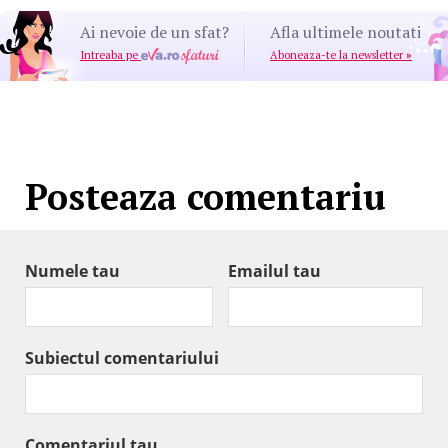
Ai nevoie de un sfat?
Afla ultimele noutati
Intreaba pe
Aboneaza-te la newsletter
»
Posteaza comentariu
Numele tau
Emailul tau
Subiectul comentariului
Comentariul tau