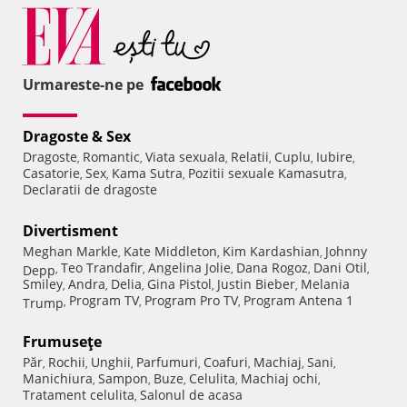
Urmareste-ne pe
Dragoste & Sex
Dragoste
Romantic
Viata sexuala
Relatii
Cuplu
Iubire
,
,
,
,
,
,
Casatorie
Sex
Kama Sutra
Pozitii sexuale Kamasutra
,
,
,
,
Declaratii de dragoste
Divertisment
Meghan Markle
Kate Middleton
Kim Kardashian
Johnny
,
,
,
Teo Trandafir
Angelina Jolie
Dana Rogoz
Dani Otil
Depp
,
,
,
,
,
Smiley
Andra
Delia
Gina Pistol
Justin Bieber
Melania
,
,
,
,
,
Program TV
Program Pro TV
Program Antena 1
Trump
,
,
,
Frumuseţe
Păr
Rochii
Unghii
Parfumuri
Coafuri
Machiaj
Sani
,
,
,
,
,
,
,
Manichiura
Sampon
Buze
Celulita
Machiaj ochi
,
,
,
,
,
Tratament celulita
Salonul de acasa
,