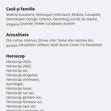
Casă şi familie
Mobila bucatarie
Amenajari interioare
Mobila
Canapele
,
,
,
,
Dormitoare
Design interior
Parenting
Jurnal de mama
,
,
,
Gravide
Femei curajoase
Autism
singura
,
,
,
Actualitate
Din culise
Interviu
Stirea zilei
Tema zilei
Iesirea din
,
,
,
,
Despărţiri celebre
Vesti Bune
Covid-19
Pandemie
autism
,
,
,
,
Horoscop
Horoscop 2026
,
Horoscop 2025
,
Horoscop azi
,
Horoscop dragoste
,
Horoscop chinezesc
,
Astrologie
,
Horoscop lunar
,
Horoscop rac azi
,
Horoscop gemeni azi
,
Horoscop fecioara azi
,
Horoscop taur azi
,
Horoscop capricorn azi
,