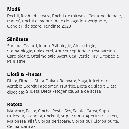
Modă
Rochii
Rochii de seara
Rochii de mireasa
Costume de baie
,
,
,
,
Pantofi
Rochii elegante
Inele de logodna
Verighete
,
,
,
,
Ochelari de soare
Tendinte 2020
,
Sănătate
Sarcina
Ceaiuri
Inima
Psihologie
Ginecologie
,
,
,
,
,
Stomatologie
Colesterol
Anticonceptionale
Test sarcina
,
,
,
,
Cardiologie
Oftalmologie
Avort
Ceai verde
HIV
Ortopedie
,
,
,
,
,
,
Psihiatrie
Dietă & Fitness
Diete
Fitness
Dieta Dukan
Relaxare
Yoga
Intretinere
,
,
,
,
,
,
Aerobic
Exercitii abdomen
Nutritie
Dieta de slabit
Dieta
,
,
,
,
Silueta
Dieta ketogenica
Sala de acasa
disociata
,
,
,
Reţete
Mancare
Paste
Ciorba
Peste
Sos
Salata
Cafea
Supa
,
,
,
,
,
,
,
,
Dulceata
Tocanita
Cocktail
Supa crema
Aperitive
Desert
,
,
,
,
,
,
Maioneza
Pilaf
Ciorba perisoare
Ciorba pui
Ciorba burta
,
,
,
,
,
Ce mancam azi