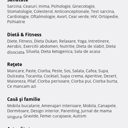
Sarcina
Ceaiuri
Inima
Psihologie
Ginecologie
,
,
,
,
,
Stomatologie
Colesterol
Anticonceptionale
Test sarcina
,
,
,
,
Cardiologie
Oftalmologie
Avort
Ceai verde
HIV
Ortopedie
,
,
,
,
,
,
Psihiatrie
Dietă & Fitness
Diete
Fitness
Dieta Dukan
Relaxare
Yoga
Intretinere
,
,
,
,
,
,
Aerobic
Exercitii abdomen
Nutritie
Dieta de slabit
Dieta
,
,
,
,
Silueta
Dieta ketogenica
Sala de acasa
disociata
,
,
,
Reţete
Mancare
Paste
Ciorba
Peste
Sos
Salata
Cafea
Supa
,
,
,
,
,
,
,
,
Dulceata
Tocanita
Cocktail
Supa crema
Aperitive
Desert
,
,
,
,
,
,
Maioneza
Pilaf
Ciorba perisoare
Ciorba pui
Ciorba burta
,
,
,
,
,
Ce mancam azi
Casă şi familie
Mobila bucatarie
Amenajari interioare
Mobila
Canapele
,
,
,
,
Dormitoare
Design interior
Parenting
Jurnal de mama
,
,
,
Gravide
Femei curajoase
Autism
singura
,
,
,