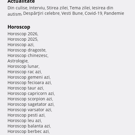
Actualitate
Din culise
Interviu
Stirea zilei
Tema zilei
Iesirea din
,
,
,
,
Despărţiri celebre
Vesti Bune
Covid-19
Pandemie
autism
,
,
,
,
Horoscop
Horoscop 2026
,
Horoscop 2025
,
Horoscop azi
,
Horoscop dragoste
,
Horoscop chinezesc
,
Astrologie
,
Horoscop lunar
,
Horoscop rac azi
,
Horoscop gemeni azi
,
Horoscop fecioara azi
,
Horoscop taur azi
,
Horoscop capricorn azi
,
Horoscop scorpion azi
,
Horoscop sagetator azi
,
Horoscop varsator azi
,
Horoscop pesti azi
,
Horoscop leu azi
,
Horoscop balanta azi
,
Horoscop berbec azi
,