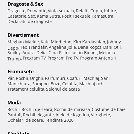
Dragoste & Sex
Dragoste
Romantic
Viata sexuala
Relatii
Cuplu
Iubire
,
,
,
,
,
,
Casatorie
Sex
Kama Sutra
Pozitii sexuale Kamasutra
,
,
,
,
Declaratii de dragoste
Divertisment
Meghan Markle
Kate Middleton
Kim Kardashian
Johnny
,
,
,
Teo Trandafir
Angelina Jolie
Dana Rogoz
Dani Otil
Depp
,
,
,
,
,
Smiley
Andra
Delia
Gina Pistol
Justin Bieber
Melania
,
,
,
,
,
Program TV
Program Pro TV
Program Antena 1
Trump
,
,
,
Frumuseţe
Păr
Rochii
Unghii
Parfumuri
Coafuri
Machiaj
Sani
,
,
,
,
,
,
,
Manichiura
Sampon
Buze
Celulita
Machiaj ochi
,
,
,
,
,
Tratament celulita
Salonul de acasa
,
Modă
Rochii
Rochii de seara
Rochii de mireasa
Costume de baie
,
,
,
,
Pantofi
Rochii elegante
Inele de logodna
Verighete
,
,
,
,
Ochelari de soare
Tendinte 2020
,
Sănătate