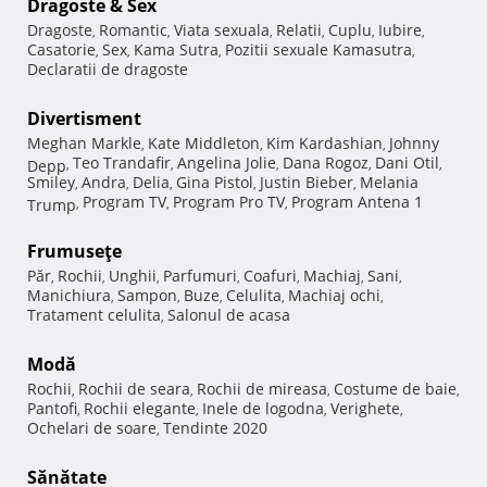
Dragoste & Sex
Dragoste
Romantic
Viata sexuala
Relatii
Cuplu
Iubire
,
,
,
,
,
,
Casatorie
Sex
Kama Sutra
Pozitii sexuale Kamasutra
,
,
,
,
Declaratii de dragoste
Divertisment
Meghan Markle
Kate Middleton
Kim Kardashian
Johnny
,
,
,
Teo Trandafir
Angelina Jolie
Dana Rogoz
Dani Otil
Depp
,
,
,
,
,
Smiley
Andra
Delia
Gina Pistol
Justin Bieber
Melania
,
,
,
,
,
Program TV
Program Pro TV
Program Antena 1
Trump
,
,
,
Frumuseţe
Păr
Rochii
Unghii
Parfumuri
Coafuri
Machiaj
Sani
,
,
,
,
,
,
,
Manichiura
Sampon
Buze
Celulita
Machiaj ochi
,
,
,
,
,
Tratament celulita
Salonul de acasa
,
Modă
Rochii
Rochii de seara
Rochii de mireasa
Costume de baie
,
,
,
,
Pantofi
Rochii elegante
Inele de logodna
Verighete
,
,
,
,
Ochelari de soare
Tendinte 2020
,
Sănătate