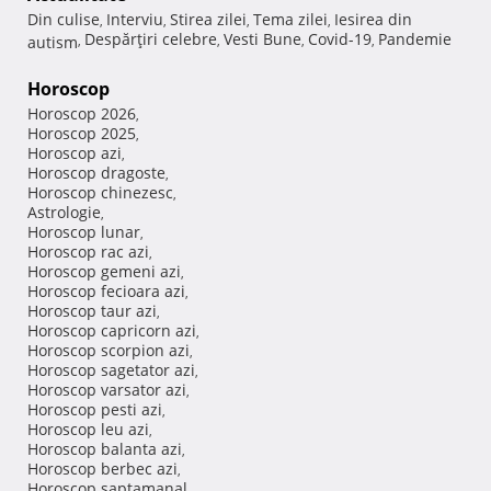
Din culise
Interviu
Stirea zilei
Tema zilei
Iesirea din
,
,
,
,
Despărţiri celebre
Vesti Bune
Covid-19
Pandemie
autism
,
,
,
,
Horoscop
Horoscop 2026
,
Horoscop 2025
,
Horoscop azi
,
Horoscop dragoste
,
Horoscop chinezesc
,
Astrologie
,
Horoscop lunar
,
Horoscop rac azi
,
Horoscop gemeni azi
,
Horoscop fecioara azi
,
Horoscop taur azi
,
Horoscop capricorn azi
,
Horoscop scorpion azi
,
Horoscop sagetator azi
,
Horoscop varsator azi
,
Horoscop pesti azi
,
Horoscop leu azi
,
Horoscop balanta azi
,
Horoscop berbec azi
,
Horoscop saptamanal