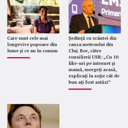
Care sunt cele mai
Ședință cu scântei din
longevive popoare din
cauza metroului din
lume și ce au în comun
Cluj. Boc, către
consilierii USR: „Cu 10
like-uri pe internet și
mamă, mergeți acasă,
explicați la soție cât de
bun ați fost astăzi”