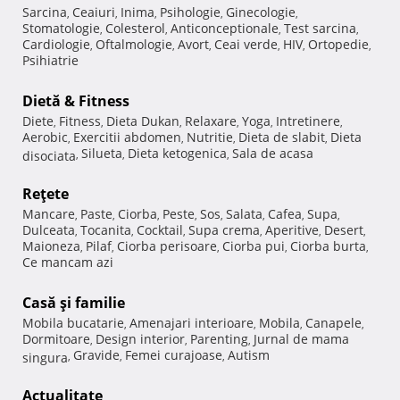
Sarcina
Ceaiuri
Inima
Psihologie
Ginecologie
,
,
,
,
,
Stomatologie
Colesterol
Anticonceptionale
Test sarcina
,
,
,
,
Cardiologie
Oftalmologie
Avort
Ceai verde
HIV
Ortopedie
,
,
,
,
,
,
Psihiatrie
Dietă & Fitness
Diete
Fitness
Dieta Dukan
Relaxare
Yoga
Intretinere
,
,
,
,
,
,
Aerobic
Exercitii abdomen
Nutritie
Dieta de slabit
Dieta
,
,
,
,
Silueta
Dieta ketogenica
Sala de acasa
disociata
,
,
,
Reţete
Mancare
Paste
Ciorba
Peste
Sos
Salata
Cafea
Supa
,
,
,
,
,
,
,
,
Dulceata
Tocanita
Cocktail
Supa crema
Aperitive
Desert
,
,
,
,
,
,
Maioneza
Pilaf
Ciorba perisoare
Ciorba pui
Ciorba burta
,
,
,
,
,
Ce mancam azi
Casă şi familie
Mobila bucatarie
Amenajari interioare
Mobila
Canapele
,
,
,
,
Dormitoare
Design interior
Parenting
Jurnal de mama
,
,
,
Gravide
Femei curajoase
Autism
singura
,
,
,
Actualitate