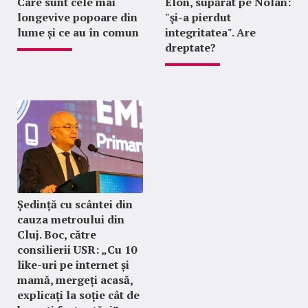
Care sunt cele mai
Elon, supărat pe Nolan:
longevive popoare din
"şi-a pierdut
lume și ce au în comun
integritatea". Are
dreptate?
Ședință cu scântei din
cauza metroului din
Cluj. Boc, către
consilierii USR: „Cu 10
like-uri pe internet și
mamă, mergeți acasă,
explicați la soție cât de