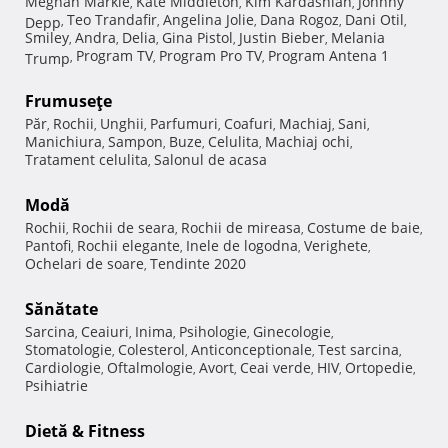
Meghan Markle
Kate Middleton
Kim Kardashian
Johnny
,
,
,
Teo Trandafir
Angelina Jolie
Dana Rogoz
Dani Otil
Depp
,
,
,
,
,
Smiley
Andra
Delia
Gina Pistol
Justin Bieber
Melania
,
,
,
,
,
Program TV
Program Pro TV
Program Antena 1
Trump
,
,
,
Frumuseţe
Păr
Rochii
Unghii
Parfumuri
Coafuri
Machiaj
Sani
,
,
,
,
,
,
,
Manichiura
Sampon
Buze
Celulita
Machiaj ochi
,
,
,
,
,
Tratament celulita
Salonul de acasa
,
Modă
Rochii
Rochii de seara
Rochii de mireasa
Costume de baie
,
,
,
,
Pantofi
Rochii elegante
Inele de logodna
Verighete
,
,
,
,
Ochelari de soare
Tendinte 2020
,
Sănătate
Sarcina
Ceaiuri
Inima
Psihologie
Ginecologie
,
,
,
,
,
Stomatologie
Colesterol
Anticonceptionale
Test sarcina
,
,
,
,
Cardiologie
Oftalmologie
Avort
Ceai verde
HIV
Ortopedie
,
,
,
,
,
,
Psihiatrie
Dietă & Fitness