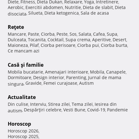
Diete
Fitness
Dieta Dukan
Relaxare
Yoga
Intretinere
,
,
,
,
,
,
Aerobic
Exercitii abdomen
Nutritie
Dieta de slabit
Dieta
,
,
,
,
Silueta
Dieta ketogenica
Sala de acasa
disociata
,
,
,
Reţete
Mancare
Paste
Ciorba
Peste
Sos
Salata
Cafea
Supa
,
,
,
,
,
,
,
,
Dulceata
Tocanita
Cocktail
Supa crema
Aperitive
Desert
,
,
,
,
,
,
Maioneza
Pilaf
Ciorba perisoare
Ciorba pui
Ciorba burta
,
,
,
,
,
Ce mancam azi
Casă şi familie
Mobila bucatarie
Amenajari interioare
Mobila
Canapele
,
,
,
,
Dormitoare
Design interior
Parenting
Jurnal de mama
,
,
,
Gravide
Femei curajoase
Autism
singura
,
,
,
Actualitate
Din culise
Interviu
Stirea zilei
Tema zilei
Iesirea din
,
,
,
,
Despărţiri celebre
Vesti Bune
Covid-19
Pandemie
autism
,
,
,
,
Horoscop
Horoscop 2026
,
Horoscop 2025
,