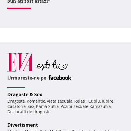
bun ați fost astăzi”
Urmareste-ne pe
Dragoste & Sex
Dragoste
Romantic
Viata sexuala
Relatii
Cuplu
Iubire
,
,
,
,
,
,
Casatorie
Sex
Kama Sutra
Pozitii sexuale Kamasutra
,
,
,
,
Declaratii de dragoste
Divertisment