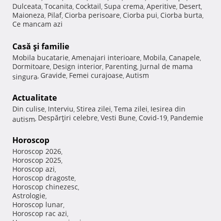
Dulceata
Tocanita
Cocktail
Supa crema
Aperitive
Desert
,
,
,
,
,
,
Maioneza
Pilaf
Ciorba perisoare
Ciorba pui
Ciorba burta
,
,
,
,
,
Ce mancam azi
Casă şi familie
Mobila bucatarie
Amenajari interioare
Mobila
Canapele
,
,
,
,
Dormitoare
Design interior
Parenting
Jurnal de mama
,
,
,
Gravide
Femei curajoase
Autism
singura
,
,
,
Actualitate
Din culise
Interviu
Stirea zilei
Tema zilei
Iesirea din
,
,
,
,
Despărţiri celebre
Vesti Bune
Covid-19
Pandemie
autism
,
,
,
,
Horoscop
Horoscop 2026
,
Horoscop 2025
,
Horoscop azi
,
Horoscop dragoste
,
Horoscop chinezesc
,
Astrologie
,
Horoscop lunar
,
Horoscop rac azi
,