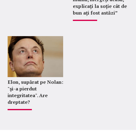
explicați la soție cât de
bun ați fost astăzi”
Elon, supărat pe Nolan:
"şi-a pierdut
integritatea". Are
dreptate?