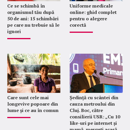
Ce se schimbă în
Uniforme medicale
organismul tău după
online: ghid complet
50 de ani: 15 schimbări
pentru o alegere
pe care nu trebuie să le
corectă
ignori
Care sunt cele mai
Ședință cu scântei din
longevive popoare din
cauza metroului din
lume și ce au în comun
Cluj. Boc, către
consilierii USR: „Cu 10
like-uri pe internet și
mamă, mergeți acasă,