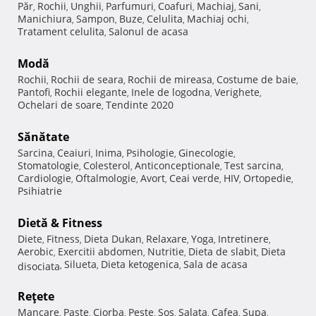
Păr
Rochii
Unghii
Parfumuri
Coafuri
Machiaj
Sani
,
,
,
,
,
,
,
Manichiura
Sampon
Buze
Celulita
Machiaj ochi
,
,
,
,
,
Tratament celulita
Salonul de acasa
,
Modă
Rochii
Rochii de seara
Rochii de mireasa
Costume de baie
,
,
,
,
Pantofi
Rochii elegante
Inele de logodna
Verighete
,
,
,
,
Ochelari de soare
Tendinte 2020
,
Sănătate
Sarcina
Ceaiuri
Inima
Psihologie
Ginecologie
,
,
,
,
,
Stomatologie
Colesterol
Anticonceptionale
Test sarcina
,
,
,
,
Cardiologie
Oftalmologie
Avort
Ceai verde
HIV
Ortopedie
,
,
,
,
,
,
Psihiatrie
Dietă & Fitness
Diete
Fitness
Dieta Dukan
Relaxare
Yoga
Intretinere
,
,
,
,
,
,
Aerobic
Exercitii abdomen
Nutritie
Dieta de slabit
Dieta
,
,
,
,
Silueta
Dieta ketogenica
Sala de acasa
disociata
,
,
,
Reţete
Mancare
Paste
Ciorba
Peste
Sos
Salata
Cafea
Supa
,
,
,
,
,
,
,
,