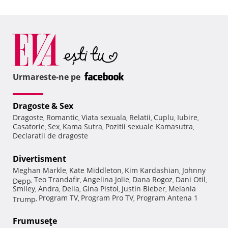
Urmareste-ne pe
Dragoste & Sex
Dragoste
Romantic
Viata sexuala
Relatii
Cuplu
Iubire
,
,
,
,
,
,
Casatorie
Sex
Kama Sutra
Pozitii sexuale Kamasutra
,
,
,
,
Declaratii de dragoste
Divertisment
Meghan Markle
Kate Middleton
Kim Kardashian
Johnny
,
,
,
Teo Trandafir
Angelina Jolie
Dana Rogoz
Dani Otil
Depp
,
,
,
,
,
Smiley
Andra
Delia
Gina Pistol
Justin Bieber
Melania
,
,
,
,
,
Program TV
Program Pro TV
Program Antena 1
Trump
,
,
,
Frumuseţe