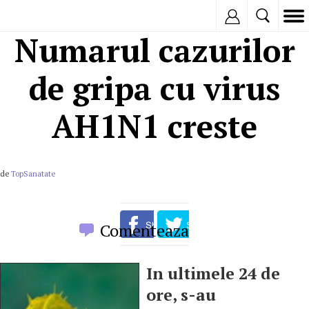
Inregistreaza
Numarul cazurilor
de gripa cu virus
AH1N1 creste
de
TopSanatate
Comenteaza
In ultimele 24 de
ore, s-au