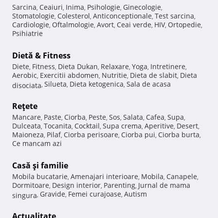
Sarcina
Ceaiuri
Inima
Psihologie
Ginecologie
,
,
,
,
,
Stomatologie
Colesterol
Anticonceptionale
Test sarcina
,
,
,
,
Cardiologie
Oftalmologie
Avort
Ceai verde
HIV
Ortopedie
,
,
,
,
,
,
Psihiatrie
Dietă & Fitness
Diete
Fitness
Dieta Dukan
Relaxare
Yoga
Intretinere
,
,
,
,
,
,
Aerobic
Exercitii abdomen
Nutritie
Dieta de slabit
Dieta
,
,
,
,
Silueta
Dieta ketogenica
Sala de acasa
disociata
,
,
,
Reţete
Mancare
Paste
Ciorba
Peste
Sos
Salata
Cafea
Supa
,
,
,
,
,
,
,
,
Dulceata
Tocanita
Cocktail
Supa crema
Aperitive
Desert
,
,
,
,
,
,
Maioneza
Pilaf
Ciorba perisoare
Ciorba pui
Ciorba burta
,
,
,
,
,
Ce mancam azi
Casă şi familie
Mobila bucatarie
Amenajari interioare
Mobila
Canapele
,
,
,
,
Dormitoare
Design interior
Parenting
Jurnal de mama
,
,
,
Gravide
Femei curajoase
Autism
singura
,
,
,
Actualitate