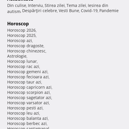
Din culise
Interviu
Stirea zilei
Tema zilei
Iesirea din
,
,
,
,
Despărţiri celebre
Vesti Bune
Covid-19
Pandemie
autism
,
,
,
,
Horoscop
Horoscop 2026
,
Horoscop 2025
,
Horoscop azi
,
Horoscop dragoste
,
Horoscop chinezesc
,
Astrologie
,
Horoscop lunar
,
Horoscop rac azi
,
Horoscop gemeni azi
,
Horoscop fecioara azi
,
Horoscop taur azi
,
Horoscop capricorn azi
,
Horoscop scorpion azi
,
Horoscop sagetator azi
,
Horoscop varsator azi
,
Horoscop pesti azi
,
Horoscop leu azi
,
Horoscop balanta azi
,
Horoscop berbec azi
,
Horoscop saptamanal