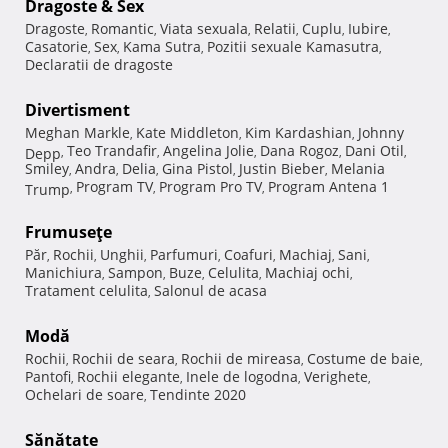
Dragoste & Sex
Dragoste
Romantic
Viata sexuala
Relatii
Cuplu
Iubire
,
,
,
,
,
,
Casatorie
Sex
Kama Sutra
Pozitii sexuale Kamasutra
,
,
,
,
Declaratii de dragoste
Divertisment
Meghan Markle
Kate Middleton
Kim Kardashian
Johnny
,
,
,
Teo Trandafir
Angelina Jolie
Dana Rogoz
Dani Otil
Depp
,
,
,
,
,
Smiley
Andra
Delia
Gina Pistol
Justin Bieber
Melania
,
,
,
,
,
Program TV
Program Pro TV
Program Antena 1
Trump
,
,
,
Frumuseţe
Păr
Rochii
Unghii
Parfumuri
Coafuri
Machiaj
Sani
,
,
,
,
,
,
,
Manichiura
Sampon
Buze
Celulita
Machiaj ochi
,
,
,
,
,
Tratament celulita
Salonul de acasa
,
Modă
Rochii
Rochii de seara
Rochii de mireasa
Costume de baie
,
,
,
,
Pantofi
Rochii elegante
Inele de logodna
Verighete
,
,
,
,
Ochelari de soare
Tendinte 2020
,
Sănătate