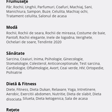
Frumuseţe
Păr
Rochii
Unghii
Parfumuri
Coafuri
Machiaj
Sani
,
,
,
,
,
,
,
Manichiura
Sampon
Buze
Celulita
Machiaj ochi
,
,
,
,
,
Tratament celulita
Salonul de acasa
,
Modă
Rochii
Rochii de seara
Rochii de mireasa
Costume de baie
,
,
,
,
Pantofi
Rochii elegante
Inele de logodna
Verighete
,
,
,
,
Ochelari de soare
Tendinte 2020
,
Sănătate
Sarcina
Ceaiuri
Inima
Psihologie
Ginecologie
,
,
,
,
,
Stomatologie
Colesterol
Anticonceptionale
Test sarcina
,
,
,
,
Cardiologie
Oftalmologie
Avort
Ceai verde
HIV
Ortopedie
,
,
,
,
,
,
Psihiatrie
Dietă & Fitness
Diete
Fitness
Dieta Dukan
Relaxare
Yoga
Intretinere
,
,
,
,
,
,
Aerobic
Exercitii abdomen
Nutritie
Dieta de slabit
Dieta
,
,
,
,
Silueta
Dieta ketogenica
Sala de acasa
disociata
,
,
,
Reţete