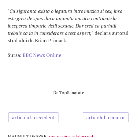
"
Cu siguranta exista o legatura intre muzica si sex, insa
este greu de spus daca anumita muzica contribuie la
inceperea timpurie vietii sexuale. Dar cred ca parintii
trebuie sa ia in considerare acest aspect,
" declara autorul
studiului dr. Brian Primack.
Sursa:
BBC News Online
De
TopSanatate
articolul precedent
articolul urmator
MAI MULT DESPRE:
sex
,
muzica
,
adolescenti