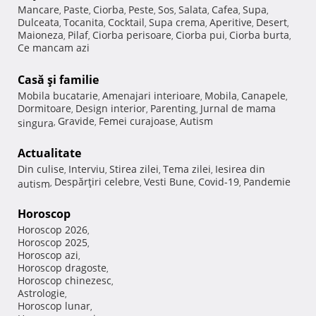
Mancare
Paste
Ciorba
Peste
Sos
Salata
Cafea
Supa
,
,
,
,
,
,
,
,
Dulceata
Tocanita
Cocktail
Supa crema
Aperitive
Desert
,
,
,
,
,
,
Maioneza
Pilaf
Ciorba perisoare
Ciorba pui
Ciorba burta
,
,
,
,
,
Ce mancam azi
Casă şi familie
Mobila bucatarie
Amenajari interioare
Mobila
Canapele
,
,
,
,
Dormitoare
Design interior
Parenting
Jurnal de mama
,
,
,
Gravide
Femei curajoase
Autism
singura
,
,
,
Actualitate
Din culise
Interviu
Stirea zilei
Tema zilei
Iesirea din
,
,
,
,
Despărţiri celebre
Vesti Bune
Covid-19
Pandemie
autism
,
,
,
,
Horoscop
Horoscop 2026
,
Horoscop 2025
,
Horoscop azi
,
Horoscop dragoste
,
Horoscop chinezesc
,
Astrologie
,
Horoscop lunar
,