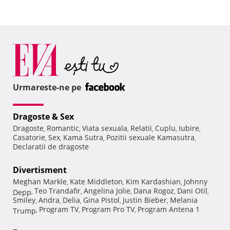
Urmareste-ne pe
Dragoste & Sex
Dragoste
Romantic
Viata sexuala
Relatii
Cuplu
Iubire
,
,
,
,
,
,
Casatorie
Sex
Kama Sutra
Pozitii sexuale Kamasutra
,
,
,
,
Declaratii de dragoste
Divertisment
Meghan Markle
Kate Middleton
Kim Kardashian
Johnny
,
,
,
Teo Trandafir
Angelina Jolie
Dana Rogoz
Dani Otil
Depp
,
,
,
,
,
Smiley
Andra
Delia
Gina Pistol
Justin Bieber
Melania
,
,
,
,
,
Program TV
Program Pro TV
Program Antena 1
Trump
,
,
,