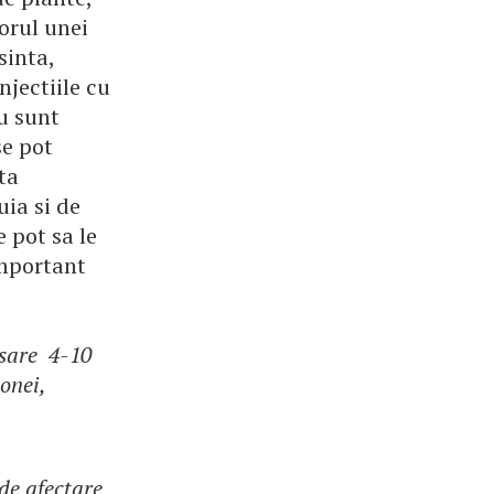
orul unei
sinta,
njectiile cu
nu sunt
se pot
ta
uia si de
e pot sa le
important
esare 4-10
onei,
de afectare