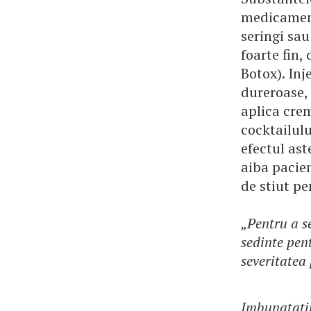
medicament
seringi sau
foarte fin,
Botox). Inj
dureroase, 
aplica crem
cocktailulu
efectul ast
aiba pacie
de stiut pe
„Pentru a s
sedinte pen
severitatea
Imbunatatir