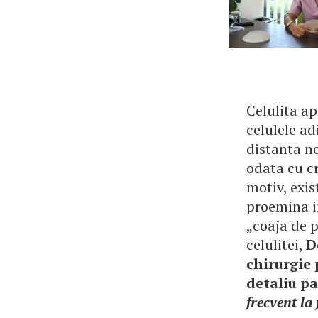
Celulita ap
celulele ad
distanta ne
odata cu cr
motiv, exis
proemina in
„coaja de p
celulitei,
D
chirurgie 
detaliu pa
frecvent la