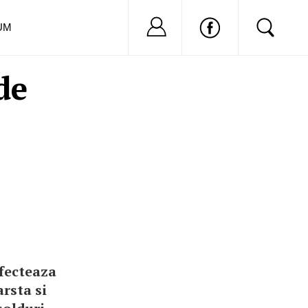
Nu ai cont?
Inregistreaza-
UM
de
afecteaza
rsta si