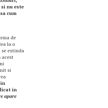
solduri,
 si nu este
asa cum
forma de
lea la o
a se extinda
n acest
ni
mit si
rea
 in
licat in
re apare