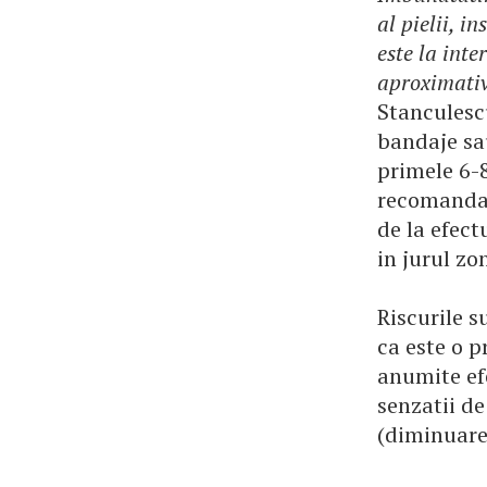
al pielii, 
este la int
aproximati
Stanculesc
bandaje sa
primele 6-8
recomandat 
de la efect
in jurul zo
Riscurile 
ca este o p
anumite efe
senzatii de
(diminuarea