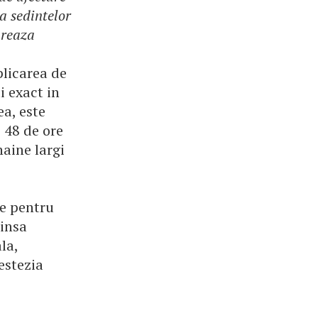
a sedintelor
ureaza
plicarea de
i exact in
ea, este
 48 de ore
aine largi
ie pentru
 insa
la,
estezia