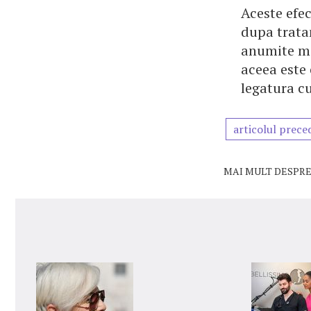
Aceste efe
dupa tratam
anumite me
aceea este 
legatura cu
articolul prece
MAI MULT DESPRE