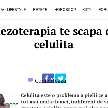
rezești mai des
Cât durează, cum te pregătești și cât
i în vârstă
de dureroasă este investigația
LIFESTYLE
RETETE
HOROSCOP
CITY
FOR
ezoterapia te scapa 
celulita
Comenteaza
Celulita este o problema a pielii ce 
tot mai multe femei, indiferent de va