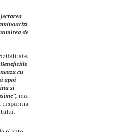
njectarea
 aminoacizi
denumirea de
izibilitate,
„
Beneficiile
oneaza cu
si apoi
ina si
asime”,
mai
 disparitia
tului.
de plante,