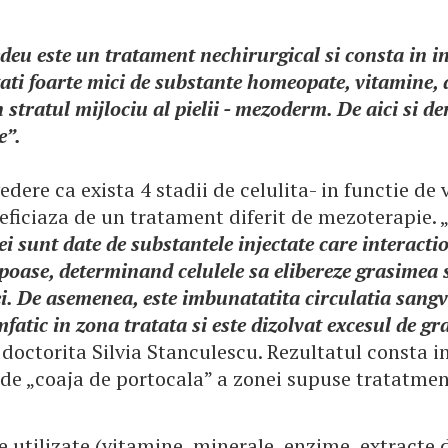
deu este un tratament nechirurgical si consta in i
ati foarte mici de substante homeopate, vitamine,
n stratul mijlociu al pielii - mezoderm. De aici si 
e”.
dere ca exista 4 stadii de celulita- in functie de v
eficiaza de un tratament diferit de mezoterapie. 
i sunt date de substantele injectate care interacti
ipoase, determinand celulele sa elibereze grasimea 
. De asemenea, este imbunatatita circulatia sangv
mfatic in zona tratata si este dizolvat excesul de gr
doctorita Silvia Stanculescu. Rezultatul consta in
 de „coaja de portocala” a zonei supuse tratatmen
 utilizate (vitamine, minerale, enzime, extracte 