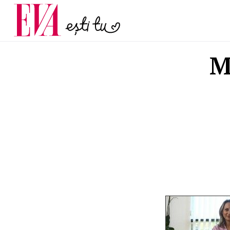
și 60 de ani. De ce te t
Carieră
pe măsură ce înaintez
Actualitate
M