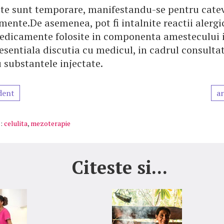
cte sunt temporare, manifestandu-se pentru catev
ente.De asemenea, pot fi intalnite reactii alergi
dicamente folosite in componenta amestecului i
esentiala discutia cu medicul, in cadrul consultati
 substantele injectate.
dent
ar
:
celulita
,
mezoterapie
Citeste si...