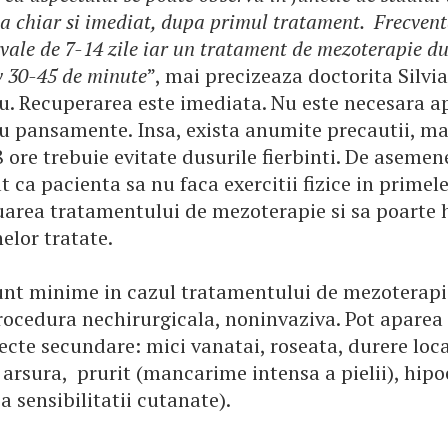
insa chiar si imediat, dupa primul tratament. Frecvent
ervale de 7-14 zile iar un tratament de mezoterapie d
v 30-45 de minute
”, mai precizeaza doctorita Silvia
u. Recuperarea este imediata. Nu este necesara a
u pansamente. Insa, exista anumite precautii, ma
 ore trebuie evitate dusurile fierbinti. De asemen
ca pacienta sa nu faca exercitii fizice in primele
uarea tratamentului de mezoterapie si sa poarte h
nelor tratate.
sunt minime in cazul tratamentului de mezoterap
rocedura nechirurgicala, noninvaziva. Pot aparea
cte secundare: mici vanatai, roseata, durere loca
 arsura, prurit (mancarime intensa a pielii), hipo
 sensibilitatii cutanate).