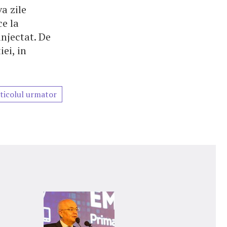
a zile
ce la
njectat. De
ei, in
ticolul urmator