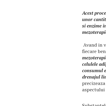
Acest proce
unor cantit
si enzime i
mezoterapi
Avand in ve
fiecare ben
mezoterapie
celulele ad
consumul ei
drenajul li
precizeaza 
aspectului
Substantele