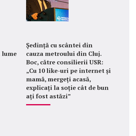
Ședință cu scântei din
n lume
cauza metroului din Cluj.
Boc, către consilierii USR:
„Cu 10 like-uri pe internet și
mamă, mergeți acasă,
explicați la soție cât de bun
ați fost astăzi”