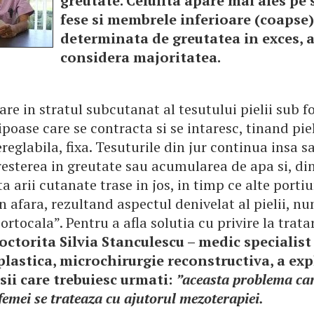
greutate. Celulita apare mai ales pe 
fese si membrele inferioare (coapse)
determinata de greutatea in exces, 
considera majoritatea.
are in stratul subcutanat al tesutului pielii sub 
ipoase care se contracta si se intaresc, tinand pie
reglabila, fixa. Tesuturile din jur continua insa s
esterea in greutate sau acumularea de apa si, di
ta arii cutanate trase in jos, in timp ce alte portiu
 afara, rezultand aspectul denivelat al pielii, nu
ortocala”. Pentru a afla solutia cu privire la trata
octorita Silvia Stanculescu – medic specialist
plastica, microchirurgie reconstructiva, a exp
sii care trebuiesc urmati:
”aceasta problema ca
 femei se trateaza cu ajutorul mezoterapiei.