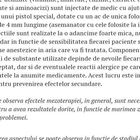
e si aminoacizi) sunt injectate de medic cu ajut
 unui pistol special, dotate cu un ac de unica folo
 de 4 mm lungime (asemanator cu cele folosite la i
ectiile sunt realizate la o adancime foarte mica, 
dar in functie de sensibilitatea fiecarei paciente 
e anestezice in aria care va fi tratata. Componen
i de substante utilizate depinde de nevoile fiecar
eptat, dar si de eventualele reactii alergice pe car
ntele la anumite medicamente. Acest lucru este 
ntru prevenirea efectelor secundare.
e observa efectele mezoterapiei, in general, sunt nec
tru a avea rezultatele dorite, in functie de marimea z
 problemei.
ea aspectului se poate observa in functie de stadiul 