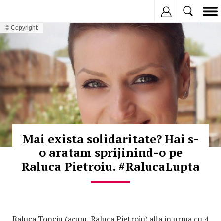
Inregistreaza
© Copyright:
Mai exista solidaritate? Hai s-
o aratam sprijinind-o pe
Raluca Pietroiu. #RalucaLupta
Raluca Tonciu (acum, Raluca Pietroiu) afla in urma cu 4