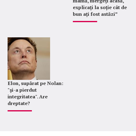
mamă, mergeți acasă,
explicați la soție cât de
bun ați fost astăzi”
Elon, supărat pe Nolan:
"şi-a pierdut
integritatea". Are
dreptate?