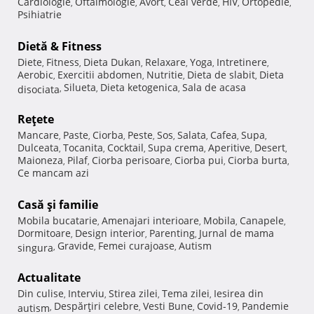
Cardiologie
Oftalmologie
Avort
Ceai verde
HIV
Ortopedie
,
,
,
,
,
,
Psihiatrie
Dietă & Fitness
Diete
Fitness
Dieta Dukan
Relaxare
Yoga
Intretinere
,
,
,
,
,
,
Aerobic
Exercitii abdomen
Nutritie
Dieta de slabit
Dieta
,
,
,
,
Silueta
Dieta ketogenica
Sala de acasa
disociata
,
,
,
Reţete
Mancare
Paste
Ciorba
Peste
Sos
Salata
Cafea
Supa
,
,
,
,
,
,
,
,
Dulceata
Tocanita
Cocktail
Supa crema
Aperitive
Desert
,
,
,
,
,
,
Maioneza
Pilaf
Ciorba perisoare
Ciorba pui
Ciorba burta
,
,
,
,
,
Ce mancam azi
Casă şi familie
Mobila bucatarie
Amenajari interioare
Mobila
Canapele
,
,
,
,
Dormitoare
Design interior
Parenting
Jurnal de mama
,
,
,
Gravide
Femei curajoase
Autism
singura
,
,
,
Actualitate
Din culise
Interviu
Stirea zilei
Tema zilei
Iesirea din
,
,
,
,
Despărţiri celebre
Vesti Bune
Covid-19
Pandemie
autism
,
,
,
,