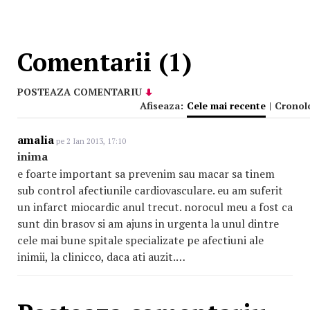
Comentarii (1)
POSTEAZA COMENTARIU
Afiseaza:
Cele mai recente
|
Cronol
amalia
pe 2 Ian 2013, 17:10
inima
e foarte important sa prevenim sau macar sa tinem
sub control afectiunile cardiovasculare. eu am suferit
un infarct miocardic anul trecut. norocul meu a fost ca
sunt din brasov si am ajuns in urgenta la unul dintre
cele mai bune spitale specializate pe afectiuni ale
inimii, la clinicco, daca ati auzit.…