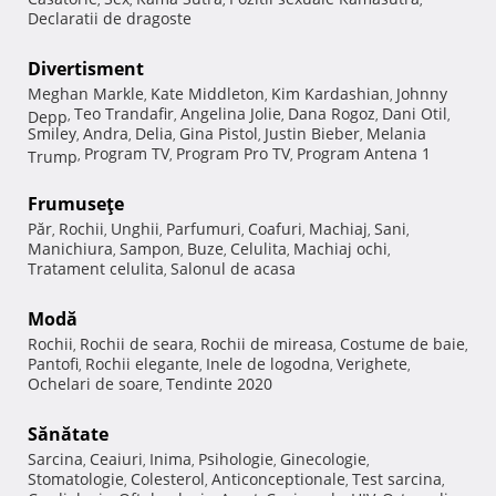
Declaratii de dragoste
Divertisment
Meghan Markle
Kate Middleton
Kim Kardashian
Johnny
,
,
,
Teo Trandafir
Angelina Jolie
Dana Rogoz
Dani Otil
Depp
,
,
,
,
,
Smiley
Andra
Delia
Gina Pistol
Justin Bieber
Melania
,
,
,
,
,
Program TV
Program Pro TV
Program Antena 1
Trump
,
,
,
Frumuseţe
Păr
Rochii
Unghii
Parfumuri
Coafuri
Machiaj
Sani
,
,
,
,
,
,
,
Manichiura
Sampon
Buze
Celulita
Machiaj ochi
,
,
,
,
,
Tratament celulita
Salonul de acasa
,
Modă
Rochii
Rochii de seara
Rochii de mireasa
Costume de baie
,
,
,
,
Pantofi
Rochii elegante
Inele de logodna
Verighete
,
,
,
,
Ochelari de soare
Tendinte 2020
,
Sănătate
Sarcina
Ceaiuri
Inima
Psihologie
Ginecologie
,
,
,
,
,
Stomatologie
Colesterol
Anticonceptionale
Test sarcina
,
,
,
,