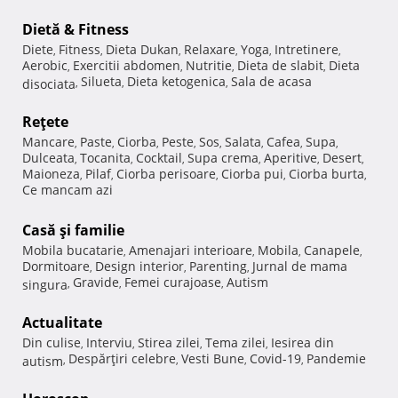
Dietă & Fitness
Diete
Fitness
Dieta Dukan
Relaxare
Yoga
Intretinere
,
,
,
,
,
,
Aerobic
Exercitii abdomen
Nutritie
Dieta de slabit
Dieta
,
,
,
,
Silueta
Dieta ketogenica
Sala de acasa
disociata
,
,
,
Reţete
Mancare
Paste
Ciorba
Peste
Sos
Salata
Cafea
Supa
,
,
,
,
,
,
,
,
Dulceata
Tocanita
Cocktail
Supa crema
Aperitive
Desert
,
,
,
,
,
,
Maioneza
Pilaf
Ciorba perisoare
Ciorba pui
Ciorba burta
,
,
,
,
,
Ce mancam azi
Casă şi familie
Mobila bucatarie
Amenajari interioare
Mobila
Canapele
,
,
,
,
Dormitoare
Design interior
Parenting
Jurnal de mama
,
,
,
Gravide
Femei curajoase
Autism
singura
,
,
,
Actualitate
Din culise
Interviu
Stirea zilei
Tema zilei
Iesirea din
,
,
,
,
Despărţiri celebre
Vesti Bune
Covid-19
Pandemie
autism
,
,
,
,