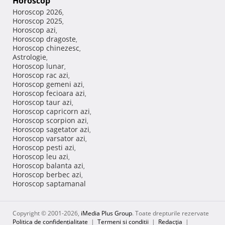
Horoscop
Horoscop 2026
,
Horoscop 2025
,
Horoscop azi
,
Horoscop dragoste
,
Horoscop chinezesc
,
Astrologie
,
Horoscop lunar
,
Horoscop rac azi
,
Horoscop gemeni azi
,
Horoscop fecioara azi
,
Horoscop taur azi
,
Horoscop capricorn azi
,
Horoscop scorpion azi
,
Horoscop sagetator azi
,
Horoscop varsator azi
,
Horoscop pesti azi
,
Horoscop leu azi
,
Horoscop balanta azi
,
Horoscop berbec azi
,
Horoscop saptamanal
Copyright © 2001-2026,
iMedia Plus Group
. Toate drepturile rezervate
Politica de confidențialitate
|
Termeni si conditii
|
Redacţia
|