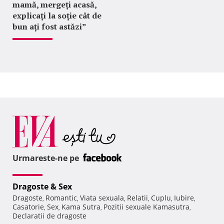
mamă, mergeți acasă,
explicați la soție cât de
bun ați fost astăzi”
Urmareste-ne pe
Dragoste & Sex
Dragoste
Romantic
Viata sexuala
Relatii
Cuplu
Iubire
,
,
,
,
,
,
Casatorie
Sex
Kama Sutra
Pozitii sexuale Kamasutra
,
,
,
,
Declaratii de dragoste