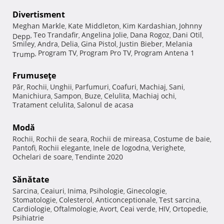
Divertisment
Meghan Markle
Kate Middleton
Kim Kardashian
Johnny
,
,
,
Teo Trandafir
Angelina Jolie
Dana Rogoz
Dani Otil
Depp
,
,
,
,
,
Smiley
Andra
Delia
Gina Pistol
Justin Bieber
Melania
,
,
,
,
,
Program TV
Program Pro TV
Program Antena 1
Trump
,
,
,
Frumuseţe
Păr
Rochii
Unghii
Parfumuri
Coafuri
Machiaj
Sani
,
,
,
,
,
,
,
Manichiura
Sampon
Buze
Celulita
Machiaj ochi
,
,
,
,
,
Tratament celulita
Salonul de acasa
,
Modă
Rochii
Rochii de seara
Rochii de mireasa
Costume de baie
,
,
,
,
Pantofi
Rochii elegante
Inele de logodna
Verighete
,
,
,
,
Ochelari de soare
Tendinte 2020
,
Sănătate
Sarcina
Ceaiuri
Inima
Psihologie
Ginecologie
,
,
,
,
,
Stomatologie
Colesterol
Anticonceptionale
Test sarcina
,
,
,
,
Cardiologie
Oftalmologie
Avort
Ceai verde
HIV
Ortopedie
,
,
,
,
,
,
Psihiatrie