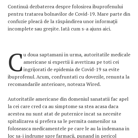
Continuă dezbaterea despre folosirea ibuprofenului
pentru tratarea bolnavilor de Covid-19. Mare parte din
confuzie pleacă de la răspândirea unor informații
incomplete sau greșite. Iată cum s-a ajuns aici.
C
u doua saptamani in urma, autoritatile medicale
americane si expertii ii avertizau pe toti cei
ingrijorati de epidemia de Covid-19 sa evite
ibuprofenul. Acum, confruntati cu dovezile, renunta la
recomandarile anterioare, noteaza Wired.
Autoritatile americane din domeniul sanatatii fac apel
la cei care cred ca au simptome sa stea acasa daca
acestea nu sunt atat de puternice incat sa necesite
spitalizarea si prefera sa le permita oamenilor sa
foloseasca medicamentele pe care le au la indemana in
loc sa-i indrume spre farmacii, punand in pericol