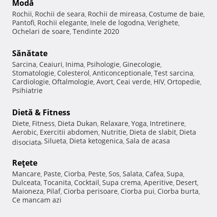
Modă
Rochii
Rochii de seara
Rochii de mireasa
Costume de baie
,
,
,
,
Pantofi
Rochii elegante
Inele de logodna
Verighete
,
,
,
,
Ochelari de soare
Tendinte 2020
,
Sănătate
Sarcina
Ceaiuri
Inima
Psihologie
Ginecologie
,
,
,
,
,
Stomatologie
Colesterol
Anticonceptionale
Test sarcina
,
,
,
,
Cardiologie
Oftalmologie
Avort
Ceai verde
HIV
Ortopedie
,
,
,
,
,
,
Psihiatrie
Dietă & Fitness
Diete
Fitness
Dieta Dukan
Relaxare
Yoga
Intretinere
,
,
,
,
,
,
Aerobic
Exercitii abdomen
Nutritie
Dieta de slabit
Dieta
,
,
,
,
Silueta
Dieta ketogenica
Sala de acasa
disociata
,
,
,
Reţete
Mancare
Paste
Ciorba
Peste
Sos
Salata
Cafea
Supa
,
,
,
,
,
,
,
,
Dulceata
Tocanita
Cocktail
Supa crema
Aperitive
Desert
,
,
,
,
,
,
Maioneza
Pilaf
Ciorba perisoare
Ciorba pui
Ciorba burta
,
,
,
,
,
Ce mancam azi