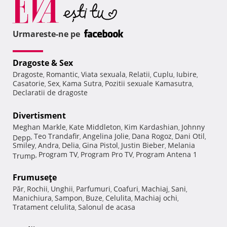
Urmareste-ne pe
Dragoste & Sex
Dragoste
Romantic
Viata sexuala
Relatii
Cuplu
Iubire
,
,
,
,
,
,
Casatorie
Sex
Kama Sutra
Pozitii sexuale Kamasutra
,
,
,
,
Declaratii de dragoste
Divertisment
Meghan Markle
Kate Middleton
Kim Kardashian
Johnny
,
,
,
Teo Trandafir
Angelina Jolie
Dana Rogoz
Dani Otil
Depp
,
,
,
,
,
Smiley
Andra
Delia
Gina Pistol
Justin Bieber
Melania
,
,
,
,
,
Program TV
Program Pro TV
Program Antena 1
Trump
,
,
,
Frumuseţe
Păr
Rochii
Unghii
Parfumuri
Coafuri
Machiaj
Sani
,
,
,
,
,
,
,
Manichiura
Sampon
Buze
Celulita
Machiaj ochi
,
,
,
,
,
Tratament celulita
Salonul de acasa
,