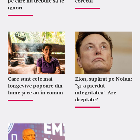
pe care nu trebuie să le
corectă
ignori
Care sunt cele mai
Elon, supărat pe Nolan:
longevive popoare din
"şi-a pierdut
lume și ce au în comun
integritatea". Are
dreptate?