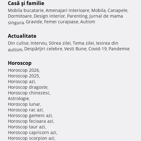
Casă şi familie
Mobila bucatarie
Amenajari interioare
Mobila
Canapele
,
,
,
,
Dormitoare
Design interior
Parenting
Jurnal de mama
,
,
,
Gravide
Femei curajoase
Autism
singura
,
,
,
Actualitate
Din culise
Interviu
Stirea zilei
Tema zilei
Iesirea din
,
,
,
,
Despărţiri celebre
Vesti Bune
Covid-19
Pandemie
autism
,
,
,
,
Horoscop
Horoscop 2026
,
Horoscop 2025
,
Horoscop azi
,
Horoscop dragoste
,
Horoscop chinezesc
,
Astrologie
,
Horoscop lunar
,
Horoscop rac azi
,
Horoscop gemeni azi
,
Horoscop fecioara azi
,
Horoscop taur azi
,
Horoscop capricorn azi
,
Horoscop scorpion azi
,