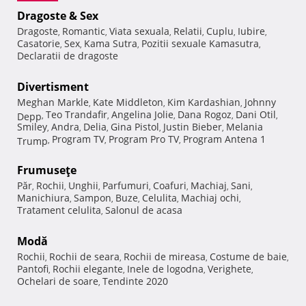
Dragoste & Sex
Dragoste
Romantic
Viata sexuala
Relatii
Cuplu
Iubire
,
,
,
,
,
,
Casatorie
Sex
Kama Sutra
Pozitii sexuale Kamasutra
,
,
,
,
Declaratii de dragoste
Divertisment
Meghan Markle
Kate Middleton
Kim Kardashian
Johnny
,
,
,
Teo Trandafir
Angelina Jolie
Dana Rogoz
Dani Otil
Depp
,
,
,
,
,
Smiley
Andra
Delia
Gina Pistol
Justin Bieber
Melania
,
,
,
,
,
Program TV
Program Pro TV
Program Antena 1
Trump
,
,
,
Frumuseţe
Păr
Rochii
Unghii
Parfumuri
Coafuri
Machiaj
Sani
,
,
,
,
,
,
,
Manichiura
Sampon
Buze
Celulita
Machiaj ochi
,
,
,
,
,
Tratament celulita
Salonul de acasa
,
Modă
Rochii
Rochii de seara
Rochii de mireasa
Costume de baie
,
,
,
,
Pantofi
Rochii elegante
Inele de logodna
Verighete
,
,
,
,
Ochelari de soare
Tendinte 2020
,