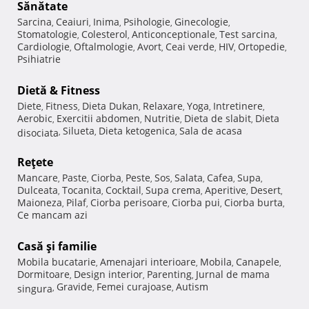
Sănătate
Sarcina
Ceaiuri
Inima
Psihologie
Ginecologie
,
,
,
,
,
Stomatologie
Colesterol
Anticonceptionale
Test sarcina
,
,
,
,
Cardiologie
Oftalmologie
Avort
Ceai verde
HIV
Ortopedie
,
,
,
,
,
,
Psihiatrie
Dietă & Fitness
Diete
Fitness
Dieta Dukan
Relaxare
Yoga
Intretinere
,
,
,
,
,
,
Aerobic
Exercitii abdomen
Nutritie
Dieta de slabit
Dieta
,
,
,
,
Silueta
Dieta ketogenica
Sala de acasa
disociata
,
,
,
Reţete
Mancare
Paste
Ciorba
Peste
Sos
Salata
Cafea
Supa
,
,
,
,
,
,
,
,
Dulceata
Tocanita
Cocktail
Supa crema
Aperitive
Desert
,
,
,
,
,
,
Maioneza
Pilaf
Ciorba perisoare
Ciorba pui
Ciorba burta
,
,
,
,
,
Ce mancam azi
Casă şi familie
Mobila bucatarie
Amenajari interioare
Mobila
Canapele
,
,
,
,
Dormitoare
Design interior
Parenting
Jurnal de mama
,
,
,
Gravide
Femei curajoase
Autism
singura
,
,
,