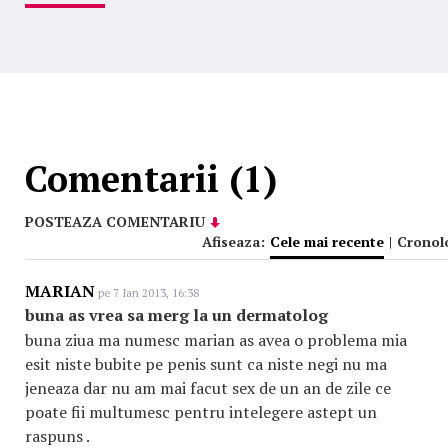
Comentarii (1)
POSTEAZA COMENTARIU
Afiseaza:
Cele mai recente
|
Cronol
MARIAN
pe 7 Ian 2013, 16:38
buna as vrea sa merg la un dermatolog
buna ziua ma numesc marian as avea o problema mia
esit niste bubite pe penis sunt ca niste negi nu ma
jeneaza dar nu am mai facut sex de un an de zile ce
poate fii multumesc pentru intelegere astept un
raspuns .