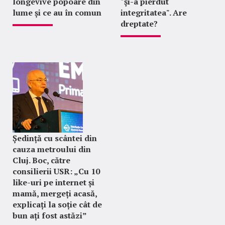
longevive popoare din
"şi-a pierdut
lume și ce au în comun
integritatea". Are
dreptate?
Ședință cu scântei din
cauza metroului din
Cluj. Boc, către
consilierii USR: „Cu 10
like-uri pe internet și
mamă, mergeți acasă,
explicați la soție cât de
bun ați fost astăzi”