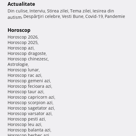
Actualitate
Din culise
Interviu
Stirea zilei
Tema zilei
Iesirea din
,
,
,
,
Despărţiri celebre
Vesti Bune
Covid-19
Pandemie
autism
,
,
,
,
Horoscop
Horoscop 2026
,
Horoscop 2025
,
Horoscop azi
,
Horoscop dragoste
,
Horoscop chinezesc
,
Astrologie
,
Horoscop lunar
,
Horoscop rac azi
,
Horoscop gemeni azi
,
Horoscop fecioara azi
,
Horoscop taur azi
,
Horoscop capricorn azi
,
Horoscop scorpion azi
,
Horoscop sagetator azi
,
Horoscop varsator azi
,
Horoscop pesti azi
,
Horoscop leu azi
,
Horoscop balanta azi
,
Horoscop berbec azi
,