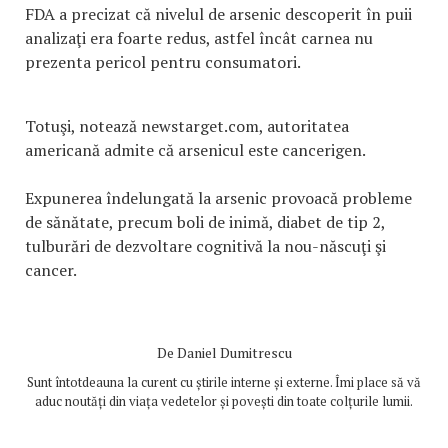
FDA a precizat că nivelul de arsenic descoperit în puii
analizaţi era foarte redus, astfel încât carnea nu
prezenta pericol pentru consumatori.
Totuşi, notează newstarget.com, autoritatea
americană admite că arsenicul este cancerigen.
Expunerea îndelungată la arsenic provoacă probleme
de sănătate, precum boli de inimă, diabet de tip 2,
tulburări de dezvoltare cognitivă la nou-născuţi şi
cancer.
De
Daniel Dumitrescu
Sunt întotdeauna la curent cu știrile interne și externe. Îmi place să vă
aduc noutăți din viața vedetelor și povești din toate colțurile lumii.