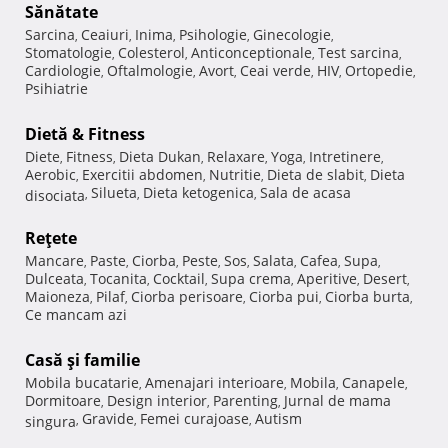
Sănătate
Sarcina
Ceaiuri
Inima
Psihologie
Ginecologie
,
,
,
,
,
Stomatologie
Colesterol
Anticonceptionale
Test sarcina
,
,
,
,
Cardiologie
Oftalmologie
Avort
Ceai verde
HIV
Ortopedie
,
,
,
,
,
,
Psihiatrie
Dietă & Fitness
Diete
Fitness
Dieta Dukan
Relaxare
Yoga
Intretinere
,
,
,
,
,
,
Aerobic
Exercitii abdomen
Nutritie
Dieta de slabit
Dieta
,
,
,
,
Silueta
Dieta ketogenica
Sala de acasa
disociata
,
,
,
Reţete
Mancare
Paste
Ciorba
Peste
Sos
Salata
Cafea
Supa
,
,
,
,
,
,
,
,
Dulceata
Tocanita
Cocktail
Supa crema
Aperitive
Desert
,
,
,
,
,
,
Maioneza
Pilaf
Ciorba perisoare
Ciorba pui
Ciorba burta
,
,
,
,
,
Ce mancam azi
Casă şi familie
Mobila bucatarie
Amenajari interioare
Mobila
Canapele
,
,
,
,
Dormitoare
Design interior
Parenting
Jurnal de mama
,
,
,
Gravide
Femei curajoase
Autism
singura
,
,
,