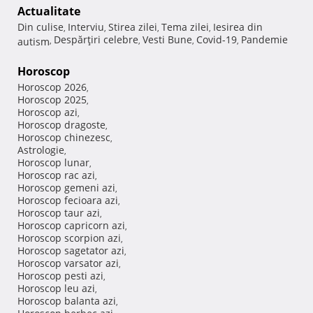
Actualitate
Din culise
Interviu
Stirea zilei
Tema zilei
Iesirea din
,
,
,
,
Despărţiri celebre
Vesti Bune
Covid-19
Pandemie
autism
,
,
,
,
Horoscop
Horoscop 2026
,
Horoscop 2025
,
Horoscop azi
,
Horoscop dragoste
,
Horoscop chinezesc
,
Astrologie
,
Horoscop lunar
,
Horoscop rac azi
,
Horoscop gemeni azi
,
Horoscop fecioara azi
,
Horoscop taur azi
,
Horoscop capricorn azi
,
Horoscop scorpion azi
,
Horoscop sagetator azi
,
Horoscop varsator azi
,
Horoscop pesti azi
,
Horoscop leu azi
,
Horoscop balanta azi
,