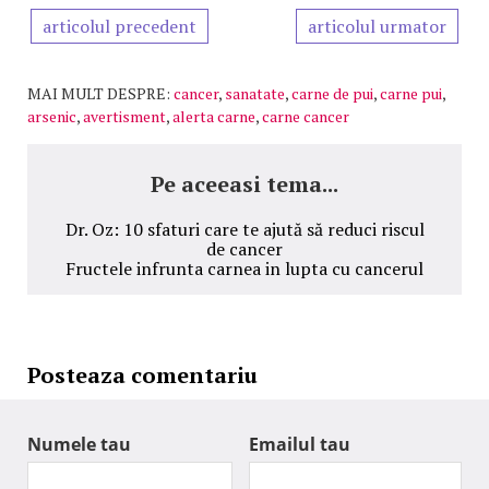
articolul precedent
articolul urmator
MAI MULT DESPRE:
cancer
,
sanatate
,
carne de pui
,
carne pui
,
arsenic
,
avertisment
,
alerta carne
,
carne cancer
Pe aceeasi tema...
Dr. Oz: 10 sfaturi care te ajută să reduci riscul
de cancer
Fructele infrunta carnea in lupta cu cancerul
Posteaza comentariu
Numele tau
Emailul tau