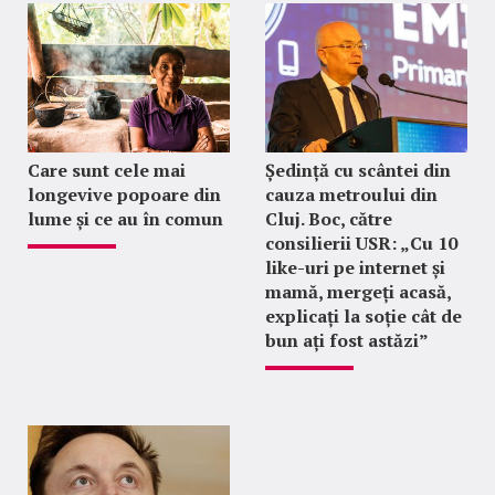
Care sunt cele mai
Ședință cu scântei din
longevive popoare din
cauza metroului din
lume și ce au în comun
Cluj. Boc, către
consilierii USR: „Cu 10
like-uri pe internet și
mamă, mergeți acasă,
explicați la soție cât de
bun ați fost astăzi”