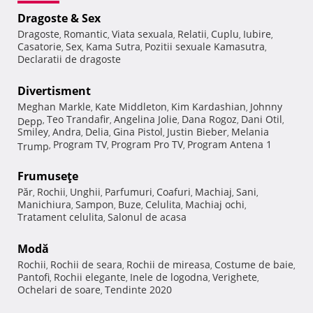
Dragoste & Sex
Dragoste
Romantic
Viata sexuala
Relatii
Cuplu
Iubire
,
,
,
,
,
,
Casatorie
Sex
Kama Sutra
Pozitii sexuale Kamasutra
,
,
,
,
Declaratii de dragoste
Divertisment
Meghan Markle
Kate Middleton
Kim Kardashian
Johnny
,
,
,
Teo Trandafir
Angelina Jolie
Dana Rogoz
Dani Otil
Depp
,
,
,
,
,
Smiley
Andra
Delia
Gina Pistol
Justin Bieber
Melania
,
,
,
,
,
Program TV
Program Pro TV
Program Antena 1
Trump
,
,
,
Frumuseţe
Păr
Rochii
Unghii
Parfumuri
Coafuri
Machiaj
Sani
,
,
,
,
,
,
,
Manichiura
Sampon
Buze
Celulita
Machiaj ochi
,
,
,
,
,
Tratament celulita
Salonul de acasa
,
Modă
Rochii
Rochii de seara
Rochii de mireasa
Costume de baie
,
,
,
,
Pantofi
Rochii elegante
Inele de logodna
Verighete
,
,
,
,
Ochelari de soare
Tendinte 2020
,