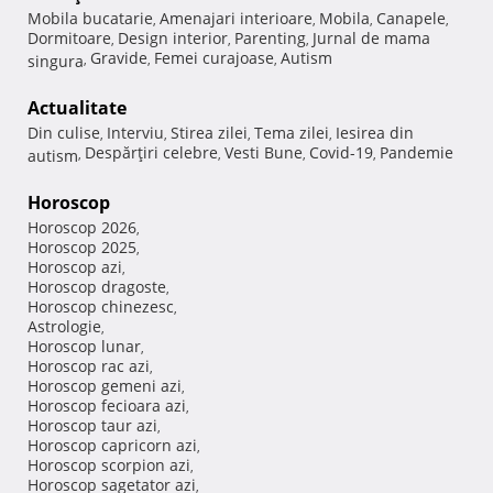
Mobila bucatarie
Amenajari interioare
Mobila
Canapele
,
,
,
,
Dormitoare
Design interior
Parenting
Jurnal de mama
,
,
,
Gravide
Femei curajoase
Autism
singura
,
,
,
Actualitate
Din culise
Interviu
Stirea zilei
Tema zilei
Iesirea din
,
,
,
,
Despărţiri celebre
Vesti Bune
Covid-19
Pandemie
autism
,
,
,
,
Horoscop
Horoscop 2026
,
Horoscop 2025
,
Horoscop azi
,
Horoscop dragoste
,
Horoscop chinezesc
,
Astrologie
,
Horoscop lunar
,
Horoscop rac azi
,
Horoscop gemeni azi
,
Horoscop fecioara azi
,
Horoscop taur azi
,
Horoscop capricorn azi
,
Horoscop scorpion azi
,
Horoscop sagetator azi
,