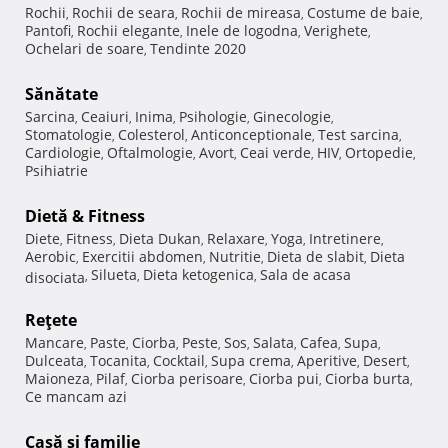
Rochii
Rochii de seara
Rochii de mireasa
Costume de baie
,
,
,
,
Pantofi
Rochii elegante
Inele de logodna
Verighete
,
,
,
,
Ochelari de soare
Tendinte 2020
,
Sănătate
Sarcina
Ceaiuri
Inima
Psihologie
Ginecologie
,
,
,
,
,
Stomatologie
Colesterol
Anticonceptionale
Test sarcina
,
,
,
,
Cardiologie
Oftalmologie
Avort
Ceai verde
HIV
Ortopedie
,
,
,
,
,
,
Psihiatrie
Dietă & Fitness
Diete
Fitness
Dieta Dukan
Relaxare
Yoga
Intretinere
,
,
,
,
,
,
Aerobic
Exercitii abdomen
Nutritie
Dieta de slabit
Dieta
,
,
,
,
Silueta
Dieta ketogenica
Sala de acasa
disociata
,
,
,
Reţete
Mancare
Paste
Ciorba
Peste
Sos
Salata
Cafea
Supa
,
,
,
,
,
,
,
,
Dulceata
Tocanita
Cocktail
Supa crema
Aperitive
Desert
,
,
,
,
,
,
Maioneza
Pilaf
Ciorba perisoare
Ciorba pui
Ciorba burta
,
,
,
,
,
Ce mancam azi
Casă şi familie