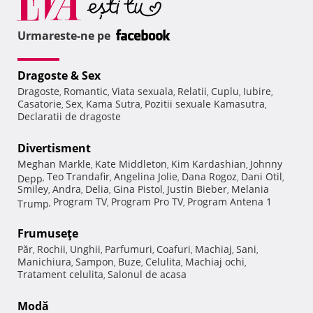
Urmareste-ne pe
Dragoste & Sex
Dragoste
Romantic
Viata sexuala
Relatii
Cuplu
Iubire
,
,
,
,
,
,
Casatorie
Sex
Kama Sutra
Pozitii sexuale Kamasutra
,
,
,
,
Declaratii de dragoste
Divertisment
Meghan Markle
Kate Middleton
Kim Kardashian
Johnny
,
,
,
Teo Trandafir
Angelina Jolie
Dana Rogoz
Dani Otil
Depp
,
,
,
,
,
Smiley
Andra
Delia
Gina Pistol
Justin Bieber
Melania
,
,
,
,
,
Program TV
Program Pro TV
Program Antena 1
Trump
,
,
,
Frumuseţe
Păr
Rochii
Unghii
Parfumuri
Coafuri
Machiaj
Sani
,
,
,
,
,
,
,
Manichiura
Sampon
Buze
Celulita
Machiaj ochi
,
,
,
,
,
Tratament celulita
Salonul de acasa
,
Modă