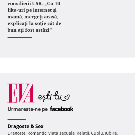
consilierii USR: „Cu 10
like-uri pe internet și
mamă, mergeți acasă,
explicați la soție cât de
bun ați fost astăzi”
Urmareste-ne pe
Dragoste & Sex
Dragoste
Romantic
Viata sexuala
Relatii
Cuplu
Iubire
,
,
,
,
,
,