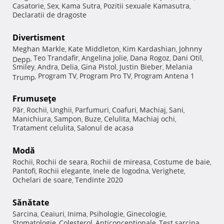
Casatorie
Sex
Kama Sutra
Pozitii sexuale Kamasutra
,
,
,
,
Declaratii de dragoste
Divertisment
Meghan Markle
Kate Middleton
Kim Kardashian
Johnny
,
,
,
Teo Trandafir
Angelina Jolie
Dana Rogoz
Dani Otil
Depp
,
,
,
,
,
Smiley
Andra
Delia
Gina Pistol
Justin Bieber
Melania
,
,
,
,
,
Program TV
Program Pro TV
Program Antena 1
Trump
,
,
,
Frumuseţe
Păr
Rochii
Unghii
Parfumuri
Coafuri
Machiaj
Sani
,
,
,
,
,
,
,
Manichiura
Sampon
Buze
Celulita
Machiaj ochi
,
,
,
,
,
Tratament celulita
Salonul de acasa
,
Modă
Rochii
Rochii de seara
Rochii de mireasa
Costume de baie
,
,
,
,
Pantofi
Rochii elegante
Inele de logodna
Verighete
,
,
,
,
Ochelari de soare
Tendinte 2020
,
Sănătate
Sarcina
Ceaiuri
Inima
Psihologie
Ginecologie
,
,
,
,
,
Stomatologie
Colesterol
Anticonceptionale
Test sarcina
,
,
,
,