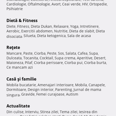
Cardiologie
Oftalmologie
Avort
Ceai verde
HIV
Ortopedie
,
,
,
,
,
,
Psihiatrie
Dietă & Fitness
Diete
Fitness
Dieta Dukan
Relaxare
Yoga
Intretinere
,
,
,
,
,
,
Aerobic
Exercitii abdomen
Nutritie
Dieta de slabit
Dieta
,
,
,
,
Silueta
Dieta ketogenica
Sala de acasa
disociata
,
,
,
Reţete
Mancare
Paste
Ciorba
Peste
Sos
Salata
Cafea
Supa
,
,
,
,
,
,
,
,
Dulceata
Tocanita
Cocktail
Supa crema
Aperitive
Desert
,
,
,
,
,
,
Maioneza
Pilaf
Ciorba perisoare
Ciorba pui
Ciorba burta
,
,
,
,
,
Ce mancam azi
Casă şi familie
Mobila bucatarie
Amenajari interioare
Mobila
Canapele
,
,
,
,
Dormitoare
Design interior
Parenting
Jurnal de mama
,
,
,
Gravide
Femei curajoase
Autism
singura
,
,
,
Actualitate
Din culise
Interviu
Stirea zilei
Tema zilei
Iesirea din
,
,
,
,