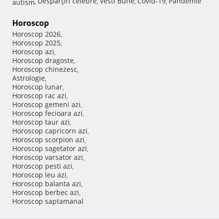
Despărţiri celebre
Vesti Bune
Covid-19
Pandemie
autism
,
,
,
,
Horoscop
Horoscop 2026
,
Horoscop 2025
,
Horoscop azi
,
Horoscop dragoste
,
Horoscop chinezesc
,
Astrologie
,
Horoscop lunar
,
Horoscop rac azi
,
Horoscop gemeni azi
,
Horoscop fecioara azi
,
Horoscop taur azi
,
Horoscop capricorn azi
,
Horoscop scorpion azi
,
Horoscop sagetator azi
,
Horoscop varsator azi
,
Horoscop pesti azi
,
Horoscop leu azi
,
Horoscop balanta azi
,
Horoscop berbec azi
,
Horoscop saptamanal