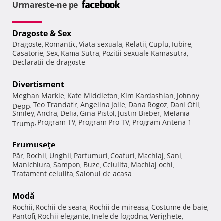
Urmareste-ne pe
Dragoste & Sex
Dragoste
Romantic
Viata sexuala
Relatii
Cuplu
Iubire
,
,
,
,
,
,
Casatorie
Sex
Kama Sutra
Pozitii sexuale Kamasutra
,
,
,
,
Declaratii de dragoste
Divertisment
Meghan Markle
Kate Middleton
Kim Kardashian
Johnny
,
,
,
Teo Trandafir
Angelina Jolie
Dana Rogoz
Dani Otil
Depp
,
,
,
,
,
Smiley
Andra
Delia
Gina Pistol
Justin Bieber
Melania
,
,
,
,
,
Program TV
Program Pro TV
Program Antena 1
Trump
,
,
,
Frumuseţe
Păr
Rochii
Unghii
Parfumuri
Coafuri
Machiaj
Sani
,
,
,
,
,
,
,
Manichiura
Sampon
Buze
Celulita
Machiaj ochi
,
,
,
,
,
Tratament celulita
Salonul de acasa
,
Modă
Rochii
Rochii de seara
Rochii de mireasa
Costume de baie
,
,
,
,
Pantofi
Rochii elegante
Inele de logodna
Verighete
,
,
,
,