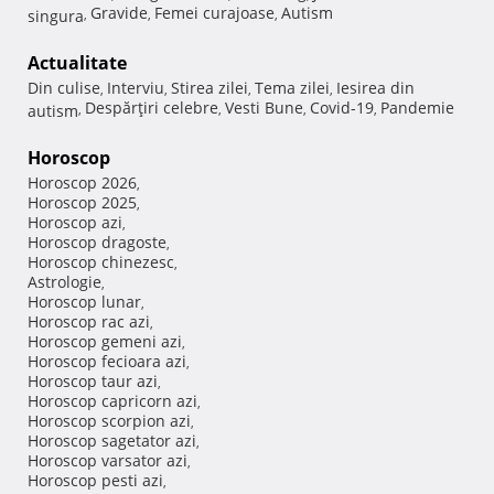
Gravide
Femei curajoase
Autism
singura
,
,
,
Actualitate
Din culise
Interviu
Stirea zilei
Tema zilei
Iesirea din
,
,
,
,
Despărţiri celebre
Vesti Bune
Covid-19
Pandemie
autism
,
,
,
,
Horoscop
Horoscop 2026
,
Horoscop 2025
,
Horoscop azi
,
Horoscop dragoste
,
Horoscop chinezesc
,
Astrologie
,
Horoscop lunar
,
Horoscop rac azi
,
Horoscop gemeni azi
,
Horoscop fecioara azi
,
Horoscop taur azi
,
Horoscop capricorn azi
,
Horoscop scorpion azi
,
Horoscop sagetator azi
,
Horoscop varsator azi
,
Horoscop pesti azi
,