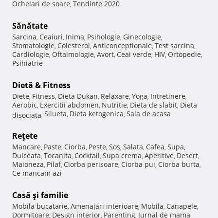
Ochelari de soare
Tendinte 2020
,
Sănătate
Sarcina
Ceaiuri
Inima
Psihologie
Ginecologie
,
,
,
,
,
Stomatologie
Colesterol
Anticonceptionale
Test sarcina
,
,
,
,
Cardiologie
Oftalmologie
Avort
Ceai verde
HIV
Ortopedie
,
,
,
,
,
,
Psihiatrie
Dietă & Fitness
Diete
Fitness
Dieta Dukan
Relaxare
Yoga
Intretinere
,
,
,
,
,
,
Aerobic
Exercitii abdomen
Nutritie
Dieta de slabit
Dieta
,
,
,
,
Silueta
Dieta ketogenica
Sala de acasa
disociata
,
,
,
Reţete
Mancare
Paste
Ciorba
Peste
Sos
Salata
Cafea
Supa
,
,
,
,
,
,
,
,
Dulceata
Tocanita
Cocktail
Supa crema
Aperitive
Desert
,
,
,
,
,
,
Maioneza
Pilaf
Ciorba perisoare
Ciorba pui
Ciorba burta
,
,
,
,
,
Ce mancam azi
Casă şi familie
Mobila bucatarie
Amenajari interioare
Mobila
Canapele
,
,
,
,
Dormitoare
Design interior
Parenting
Jurnal de mama
,
,
,