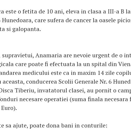
este o fetita de 10 ani, eleva in clasa a III-a B l
 Hunedoara, care sufera de cancer la oasele picior
a si galopanta.
a supravietui, Anamaria are nevoie urgent de o in
icala care poate fi efectuata la un spital din Vien
ndarea medicului este ca in maxim 14 zile copilul
u aceasta, conducerea Scolii Generale Nr. 6 Huned
isca Tiberiu, invatatorul clasei, au pornit o cam
fonduri necesare operatiei (suma finala necesara 
Euro).
e sa ajute, poate dona bani in conturile: