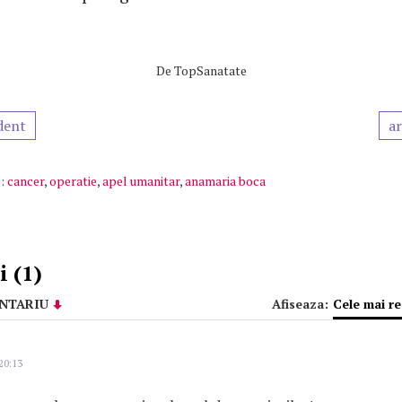
De
TopSanatate
dent
ar
:
cancer
,
operatie
,
apel umanitar
,
anamaria boca
 (1)
NTARIU
Afiseaza:
Cele mai r
20:13