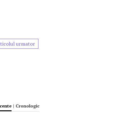
ticolul urmator
ecente
|
Cronologic