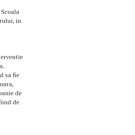
a Scoala
ului, in
terventie
a.
 sa fie
oara,
panie de
fiind de