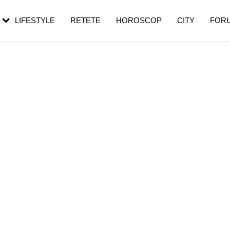
rezești mai des
Cât durează, cum te pregătești și cât
i în vârstă
de dureroasă este investigația
LIFESTYLE
RETETE
HOROSCOP
CITY
FOR