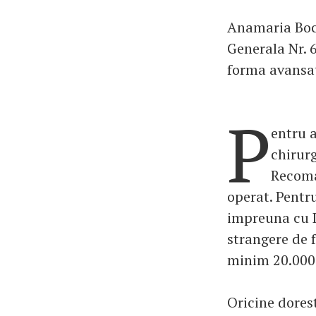
Anamaria Boca 
Generala Nr. 6
forma avansat
P
entru 
chirurg
Recoma
operat. Pentr
impreuna cu D
strangere de 
minim 20.000 
Oricine dorest