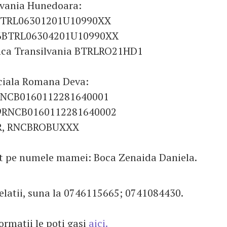
lvania Hunedoara:
1BTRL06301201U10990XX
 36BTRL06304201U10990XX
nca Transilvania BTRLRO21HD1
iala Romana Deva:
9RNCB0160112281640001
89RNCB0160112281640002
CR, RNCBROBUXXX
nt pe numele mamei: Boca Zenaida Daniela.
relatii, suna la 0746115665; 0741084430.
ormatii le poti gasi
aici.