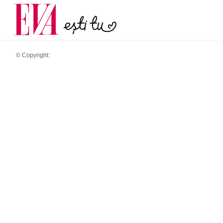
și 60 de ani. De ce te t
Carieră
pe măsură ce înaintez
Actualitate
© Copyright: