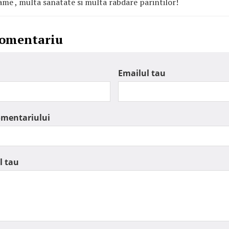
me , multa sanatate si multa rabdare parintilor!
comentariu
Emailul tau
omentariului
l tau