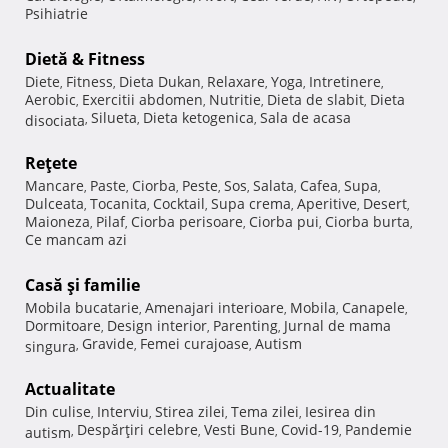
Psihiatrie
Dietă & Fitness
Diete
Fitness
Dieta Dukan
Relaxare
Yoga
Intretinere
,
,
,
,
,
,
Aerobic
Exercitii abdomen
Nutritie
Dieta de slabit
Dieta
,
,
,
,
Silueta
Dieta ketogenica
Sala de acasa
disociata
,
,
,
Reţete
Mancare
Paste
Ciorba
Peste
Sos
Salata
Cafea
Supa
,
,
,
,
,
,
,
,
Dulceata
Tocanita
Cocktail
Supa crema
Aperitive
Desert
,
,
,
,
,
,
Maioneza
Pilaf
Ciorba perisoare
Ciorba pui
Ciorba burta
,
,
,
,
,
Ce mancam azi
Casă şi familie
Mobila bucatarie
Amenajari interioare
Mobila
Canapele
,
,
,
,
Dormitoare
Design interior
Parenting
Jurnal de mama
,
,
,
Gravide
Femei curajoase
Autism
singura
,
,
,
Actualitate
Din culise
Interviu
Stirea zilei
Tema zilei
Iesirea din
,
,
,
,
Despărţiri celebre
Vesti Bune
Covid-19
Pandemie
autism
,
,
,
,