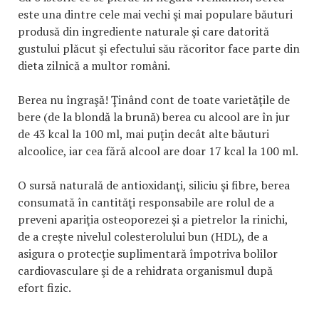
este una dintre cele mai vechi şi mai populare băuturi
produsă din ingrediente naturale şi care datorită
gustului plăcut şi efectului său răcoritor face parte din
dieta zilnică a multor români.
Berea nu îngraşă! Ţinând cont de toate varietăţile de
bere (de la blondă la brună) berea cu alcool are în jur
de 43 kcal la 100 ml, mai puţin decât alte băuturi
alcoolice, iar cea fără alcool are doar 17 kcal la 100 ml.
O sursă naturală de antioxidanţi, siliciu şi fibre, berea
consumată în cantităţi responsabile are rolul de a
preveni apariţia osteoporezei şi a pietrelor la rinichi,
de a creşte nivelul colesterolului bun (HDL), de a
asigura o protecţie suplimentară împotriva bolilor
cardiovasculare şi de a rehidrata organismul după
efort fizic.