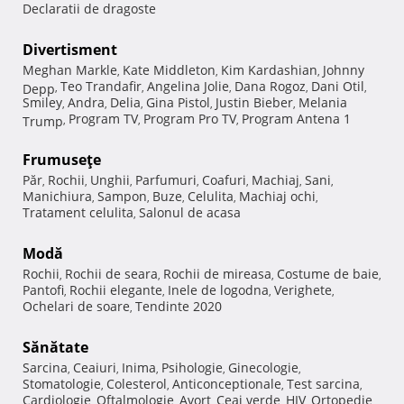
Declaratii de dragoste
Divertisment
Meghan Markle
Kate Middleton
Kim Kardashian
Johnny
,
,
,
Teo Trandafir
Angelina Jolie
Dana Rogoz
Dani Otil
Depp
,
,
,
,
,
Smiley
Andra
Delia
Gina Pistol
Justin Bieber
Melania
,
,
,
,
,
Program TV
Program Pro TV
Program Antena 1
Trump
,
,
,
Frumuseţe
Păr
Rochii
Unghii
Parfumuri
Coafuri
Machiaj
Sani
,
,
,
,
,
,
,
Manichiura
Sampon
Buze
Celulita
Machiaj ochi
,
,
,
,
,
Tratament celulita
Salonul de acasa
,
Modă
Rochii
Rochii de seara
Rochii de mireasa
Costume de baie
,
,
,
,
Pantofi
Rochii elegante
Inele de logodna
Verighete
,
,
,
,
Ochelari de soare
Tendinte 2020
,
Sănătate
Sarcina
Ceaiuri
Inima
Psihologie
Ginecologie
,
,
,
,
,
Stomatologie
Colesterol
Anticonceptionale
Test sarcina
,
,
,
,
Cardiologie
Oftalmologie
Avort
Ceai verde
HIV
Ortopedie
,
,
,
,
,
,