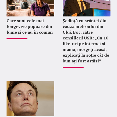
Care sunt cele mai
Ședință cu scântei din
longevive popoare din
cauza metroului din
lume și ce au în comun
Cluj. Boc, către
consilierii USR: „Cu 10
like-uri pe internet și
mamă, mergeți acasă,
explicați la soție cât de
bun ați fost astăzi”