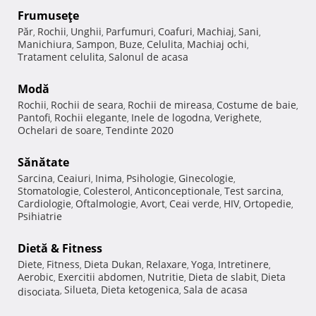
Frumuseţe
Păr
Rochii
Unghii
Parfumuri
Coafuri
Machiaj
Sani
,
,
,
,
,
,
,
Manichiura
Sampon
Buze
Celulita
Machiaj ochi
,
,
,
,
,
Tratament celulita
Salonul de acasa
,
Modă
Rochii
Rochii de seara
Rochii de mireasa
Costume de baie
,
,
,
,
Pantofi
Rochii elegante
Inele de logodna
Verighete
,
,
,
,
Ochelari de soare
Tendinte 2020
,
Sănătate
Sarcina
Ceaiuri
Inima
Psihologie
Ginecologie
,
,
,
,
,
Stomatologie
Colesterol
Anticonceptionale
Test sarcina
,
,
,
,
Cardiologie
Oftalmologie
Avort
Ceai verde
HIV
Ortopedie
,
,
,
,
,
,
Psihiatrie
Dietă & Fitness
Diete
Fitness
Dieta Dukan
Relaxare
Yoga
Intretinere
,
,
,
,
,
,
Aerobic
Exercitii abdomen
Nutritie
Dieta de slabit
Dieta
,
,
,
,
Silueta
Dieta ketogenica
Sala de acasa
disociata
,
,
,