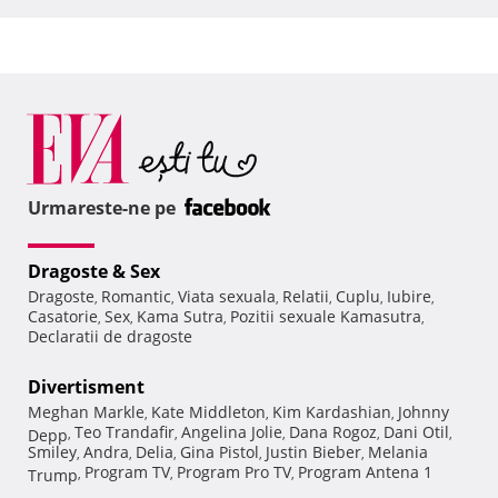
Urmareste-ne pe
Dragoste & Sex
Dragoste
Romantic
Viata sexuala
Relatii
Cuplu
Iubire
,
,
,
,
,
,
Casatorie
Sex
Kama Sutra
Pozitii sexuale Kamasutra
,
,
,
,
Declaratii de dragoste
Divertisment
Meghan Markle
Kate Middleton
Kim Kardashian
Johnny
,
,
,
Teo Trandafir
Angelina Jolie
Dana Rogoz
Dani Otil
Depp
,
,
,
,
,
Smiley
Andra
Delia
Gina Pistol
Justin Bieber
Melania
,
,
,
,
,
Program TV
Program Pro TV
Program Antena 1
Trump
,
,
,