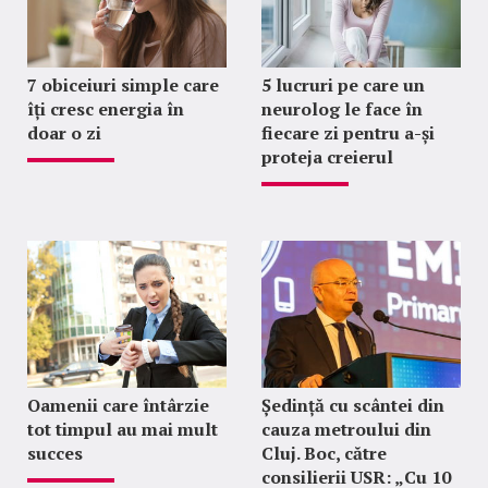
7 obiceiuri simple care
5 lucruri pe care un
îți cresc energia în
neurolog le face în
doar o zi
fiecare zi pentru a-și
proteja creierul
Oamenii care întârzie
Ședință cu scântei din
tot timpul au mai mult
cauza metroului din
succes
Cluj. Boc, către
consilierii USR: „Cu 10