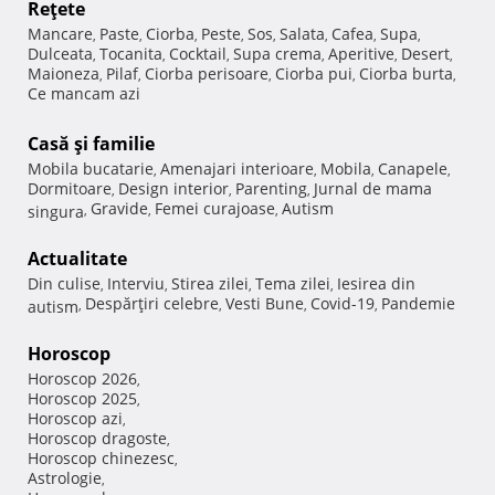
Reţete
Mancare
Paste
Ciorba
Peste
Sos
Salata
Cafea
Supa
,
,
,
,
,
,
,
,
Dulceata
Tocanita
Cocktail
Supa crema
Aperitive
Desert
,
,
,
,
,
,
Maioneza
Pilaf
Ciorba perisoare
Ciorba pui
Ciorba burta
,
,
,
,
,
Ce mancam azi
Casă şi familie
Mobila bucatarie
Amenajari interioare
Mobila
Canapele
,
,
,
,
Dormitoare
Design interior
Parenting
Jurnal de mama
,
,
,
Gravide
Femei curajoase
Autism
singura
,
,
,
Actualitate
Din culise
Interviu
Stirea zilei
Tema zilei
Iesirea din
,
,
,
,
Despărţiri celebre
Vesti Bune
Covid-19
Pandemie
autism
,
,
,
,
Horoscop
Horoscop 2026
,
Horoscop 2025
,
Horoscop azi
,
Horoscop dragoste
,
Horoscop chinezesc
,
Astrologie
,