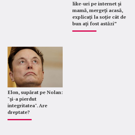
like-uri pe internet și
mamă, mergeți acasă,
explicați la soție cât de
bun ați fost astăzi”
Elon, supărat pe Nolan:
"şi-a pierdut
integritatea". Are
dreptate?