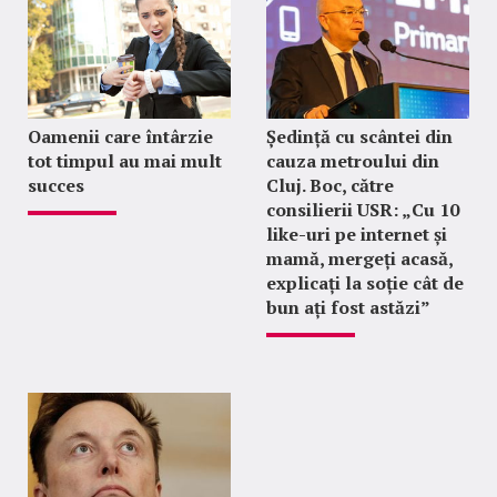
Oamenii care întârzie
Ședință cu scântei din
tot timpul au mai mult
cauza metroului din
succes
Cluj. Boc, către
consilierii USR: „Cu 10
like-uri pe internet și
mamă, mergeți acasă,
explicați la soție cât de
bun ați fost astăzi”