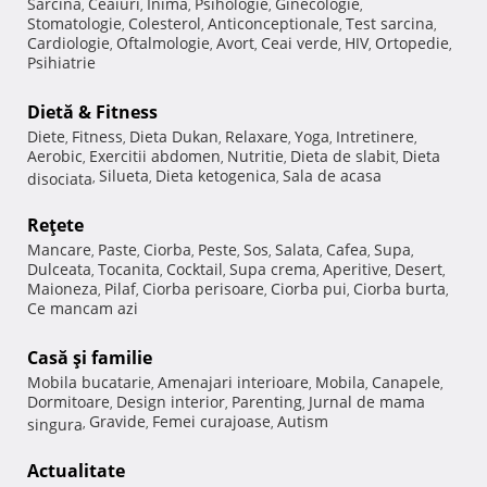
Sarcina
Ceaiuri
Inima
Psihologie
Ginecologie
,
,
,
,
,
Stomatologie
Colesterol
Anticonceptionale
Test sarcina
,
,
,
,
Cardiologie
Oftalmologie
Avort
Ceai verde
HIV
Ortopedie
,
,
,
,
,
,
Psihiatrie
Dietă & Fitness
Diete
Fitness
Dieta Dukan
Relaxare
Yoga
Intretinere
,
,
,
,
,
,
Aerobic
Exercitii abdomen
Nutritie
Dieta de slabit
Dieta
,
,
,
,
Silueta
Dieta ketogenica
Sala de acasa
disociata
,
,
,
Reţete
Mancare
Paste
Ciorba
Peste
Sos
Salata
Cafea
Supa
,
,
,
,
,
,
,
,
Dulceata
Tocanita
Cocktail
Supa crema
Aperitive
Desert
,
,
,
,
,
,
Maioneza
Pilaf
Ciorba perisoare
Ciorba pui
Ciorba burta
,
,
,
,
,
Ce mancam azi
Casă şi familie
Mobila bucatarie
Amenajari interioare
Mobila
Canapele
,
,
,
,
Dormitoare
Design interior
Parenting
Jurnal de mama
,
,
,
Gravide
Femei curajoase
Autism
singura
,
,
,
Actualitate