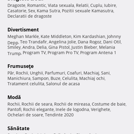
Dragoste
Romantic
Viata sexuala
Relatii
Cuplu
Iubire
,
,
,
,
,
,
Casatorie
Sex
Kama Sutra
Pozitii sexuale Kamasutra
,
,
,
,
Declaratii de dragoste
Divertisment
Meghan Markle
Kate Middleton
Kim Kardashian
Johnny
,
,
,
Teo Trandafir
Angelina Jolie
Dana Rogoz
Dani Otil
Depp
,
,
,
,
,
Smiley
Andra
Delia
Gina Pistol
Justin Bieber
Melania
,
,
,
,
,
Program TV
Program Pro TV
Program Antena 1
Trump
,
,
,
Frumuseţe
Păr
Rochii
Unghii
Parfumuri
Coafuri
Machiaj
Sani
,
,
,
,
,
,
,
Manichiura
Sampon
Buze
Celulita
Machiaj ochi
,
,
,
,
,
Tratament celulita
Salonul de acasa
,
Modă
Rochii
Rochii de seara
Rochii de mireasa
Costume de baie
,
,
,
,
Pantofi
Rochii elegante
Inele de logodna
Verighete
,
,
,
,
Ochelari de soare
Tendinte 2020
,
Sănătate