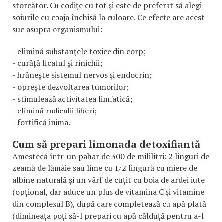
storcător. Cu codiţe cu tot şi este de preferat să alegi
soiurile cu coaja închisă la culoare. Ce efecte are acest
suc asupra organismului:
- elimină substanţele toxice din corp;
- curăţă ficatul şi rinichii;
- hrăneşte sistemul nervos şi endocrin;
- opreşte dezvoltarea tumorilor;
- stimulează activitatea limfatică;
- elimină radicalii liberi;
- fortifică inima.
Cum să prepari limonada detoxifiantă
Amestecă într-un pahar de 300 de mililitri: 2 linguri de
zeamă de lămâie sau lime cu 1/2 lingură cu miere de
albine naturală şi un vârf de cuţit cu boia de ardei iute
(opţional, dar aduce un plus de vitamina C şi vitamine
din complexul B), după care completează cu apă plată
(dimineaţa poţi să-l prepari cu apă călduţă pentru a-l