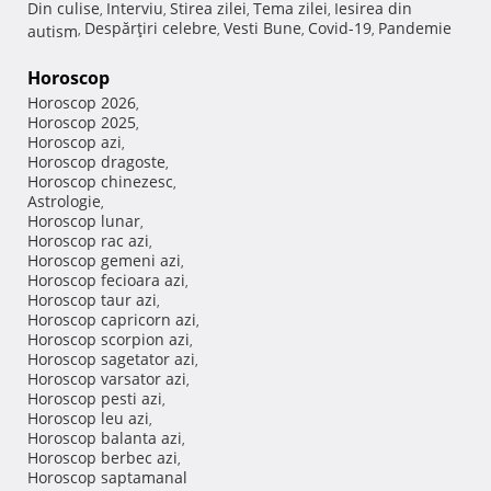
Din culise
Interviu
Stirea zilei
Tema zilei
Iesirea din
,
,
,
,
Despărţiri celebre
Vesti Bune
Covid-19
Pandemie
autism
,
,
,
,
Horoscop
Horoscop 2026
,
Horoscop 2025
,
Horoscop azi
,
Horoscop dragoste
,
Horoscop chinezesc
,
Astrologie
,
Horoscop lunar
,
Horoscop rac azi
,
Horoscop gemeni azi
,
Horoscop fecioara azi
,
Horoscop taur azi
,
Horoscop capricorn azi
,
Horoscop scorpion azi
,
Horoscop sagetator azi
,
Horoscop varsator azi
,
Horoscop pesti azi
,
Horoscop leu azi
,
Horoscop balanta azi
,
Horoscop berbec azi
,
Horoscop saptamanal