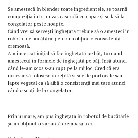
Se amestecă în blender toate ingredientele, se toarnă
compoziţia într-un vas caserolă cu capac şi se lasă la
congelator peste noapte.
Când vrei să serveşti îngheţata trebuie să o amesteci în
robotul de bucătărie pentru a obţine o consistenţă
cremoasă.
Am încercat iniţial să fac îngheţată pe băţ, turnând
amestecul în formele de îngheţată pe băţ, însă atunci
când le-am scos s-au rupt pe la mijloc. Cred că era
necesar să folosesc în reţetă şi suc de portocale sau
lapte vegetal ca să aibă o consistenţă mai tare atunci
când o scoţi de la congelator.
Prin urmare, am pus îngheţata în robotul de bucătărie
şi am obţinut o variantă cremoasă a ei.