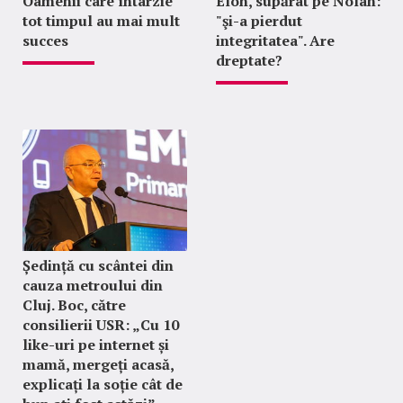
Oamenii care întârzie
Elon, supărat pe Nolan:
tot timpul au mai mult
"şi-a pierdut
succes
integritatea". Are
dreptate?
Ședință cu scântei din
cauza metroului din
Cluj. Boc, către
consilierii USR: „Cu 10
like-uri pe internet și
mamă, mergeți acasă,
explicați la soție cât de