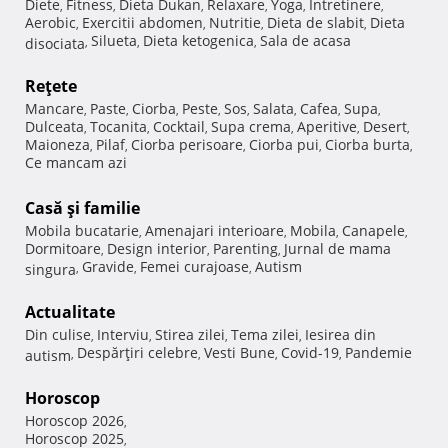
Diete
Fitness
Dieta Dukan
Relaxare
Yoga
Intretinere
,
,
,
,
,
,
Aerobic
Exercitii abdomen
Nutritie
Dieta de slabit
Dieta
,
,
,
,
Silueta
Dieta ketogenica
Sala de acasa
disociata
,
,
,
Reţete
Mancare
Paste
Ciorba
Peste
Sos
Salata
Cafea
Supa
,
,
,
,
,
,
,
,
Dulceata
Tocanita
Cocktail
Supa crema
Aperitive
Desert
,
,
,
,
,
,
Maioneza
Pilaf
Ciorba perisoare
Ciorba pui
Ciorba burta
,
,
,
,
,
Ce mancam azi
Casă şi familie
Mobila bucatarie
Amenajari interioare
Mobila
Canapele
,
,
,
,
Dormitoare
Design interior
Parenting
Jurnal de mama
,
,
,
Gravide
Femei curajoase
Autism
singura
,
,
,
Actualitate
Din culise
Interviu
Stirea zilei
Tema zilei
Iesirea din
,
,
,
,
Despărţiri celebre
Vesti Bune
Covid-19
Pandemie
autism
,
,
,
,
Horoscop
Horoscop 2026
,
Horoscop 2025
,