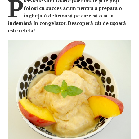
P
iersicile sunt foarte parfumate şi le poţi
folosi cu succes acum pentru a prepara o
îngheţată delicioasă pe care să o ai la
îndemână în congelator. Descoperă cât de uşoară
este reţeta!