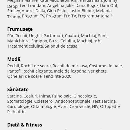
Meghan Markle
Kate Middleton
Kim Kardashian
Johnny
,
,
,
Teo Trandafir
Angelina Jolie
Dana Rogoz
Dani Otil
Depp
,
,
,
,
,
Smiley
Andra
Delia
Gina Pistol
Justin Bieber
Melania
,
,
,
,
,
Program TV
Program Pro TV
Program Antena 1
Trump
,
,
,
Frumuseţe
Păr
Rochii
Unghii
Parfumuri
Coafuri
Machiaj
Sani
,
,
,
,
,
,
,
Manichiura
Sampon
Buze
Celulita
Machiaj ochi
,
,
,
,
,
Tratament celulita
Salonul de acasa
,
Modă
Rochii
Rochii de seara
Rochii de mireasa
Costume de baie
,
,
,
,
Pantofi
Rochii elegante
Inele de logodna
Verighete
,
,
,
,
Ochelari de soare
Tendinte 2020
,
Sănătate
Sarcina
Ceaiuri
Inima
Psihologie
Ginecologie
,
,
,
,
,
Stomatologie
Colesterol
Anticonceptionale
Test sarcina
,
,
,
,
Cardiologie
Oftalmologie
Avort
Ceai verde
HIV
Ortopedie
,
,
,
,
,
,
Psihiatrie
Dietă & Fitness