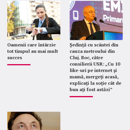
Oamenii care întârzie
Ședință cu scântei din
tot timpul au mai mult
cauza metroului din
succes
Cluj. Boc, către
consilierii USR: „Cu 10
like-uri pe internet și
mamă, mergeți acasă,
explicați la soție cât de
bun ați fost astăzi”