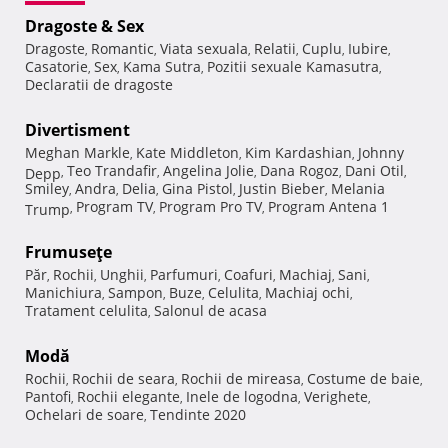
Dragoste & Sex
Dragoste
Romantic
Viata sexuala
Relatii
Cuplu
Iubire
,
,
,
,
,
,
Casatorie
Sex
Kama Sutra
Pozitii sexuale Kamasutra
,
,
,
,
Declaratii de dragoste
Divertisment
Meghan Markle
Kate Middleton
Kim Kardashian
Johnny
,
,
,
Teo Trandafir
Angelina Jolie
Dana Rogoz
Dani Otil
Depp
,
,
,
,
,
Smiley
Andra
Delia
Gina Pistol
Justin Bieber
Melania
,
,
,
,
,
Program TV
Program Pro TV
Program Antena 1
Trump
,
,
,
Frumuseţe
Păr
Rochii
Unghii
Parfumuri
Coafuri
Machiaj
Sani
,
,
,
,
,
,
,
Manichiura
Sampon
Buze
Celulita
Machiaj ochi
,
,
,
,
,
Tratament celulita
Salonul de acasa
,
Modă
Rochii
Rochii de seara
Rochii de mireasa
Costume de baie
,
,
,
,
Pantofi
Rochii elegante
Inele de logodna
Verighete
,
,
,
,
Ochelari de soare
Tendinte 2020
,