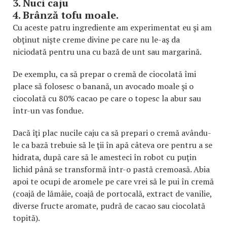
3. Nuci caju
4. Brânză tofu moale.
Cu aceste patru ingrediente am experimentat eu şi am
obţinut nişte creme divine pe care nu le-aş da
niciodată pentru una cu bază de unt sau margarină.
De exemplu, ca să prepar o cremă de ciocolată îmi
place să folosesc o banană, un avocado moale şi o
ciocolată cu 80% cacao pe care o topesc la abur sau
într-un vas fondue.
Dacă îţi plac nucile caju ca să prepari o cremă avându-
le ca bază trebuie să le ţii în apă câteva ore pentru a se
hidrata, după care să le amesteci în robot cu puţin
lichid până se transformă într-o pastă cremoasă. Abia
apoi te ocupi de aromele pe care vrei să le pui în cremă
(coajă de lămâie, coajă de portocală, extract de vanilie,
diverse fructe aromate, pudră de cacao sau ciocolată
topită).