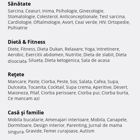
Sănătate
Sarcina
Ceaiuri
Inima
Psihologie
Ginecologie
,
,
,
,
,
Stomatologie
Colesterol
Anticonceptionale
Test sarcina
,
,
,
,
Cardiologie
Oftalmologie
Avort
Ceai verde
HIV
Ortopedie
,
,
,
,
,
,
Psihiatrie
Dietă & Fitness
Diete
Fitness
Dieta Dukan
Relaxare
Yoga
Intretinere
,
,
,
,
,
,
Aerobic
Exercitii abdomen
Nutritie
Dieta de slabit
Dieta
,
,
,
,
Silueta
Dieta ketogenica
Sala de acasa
disociata
,
,
,
Reţete
Mancare
Paste
Ciorba
Peste
Sos
Salata
Cafea
Supa
,
,
,
,
,
,
,
,
Dulceata
Tocanita
Cocktail
Supa crema
Aperitive
Desert
,
,
,
,
,
,
Maioneza
Pilaf
Ciorba perisoare
Ciorba pui
Ciorba burta
,
,
,
,
,
Ce mancam azi
Casă şi familie
Mobila bucatarie
Amenajari interioare
Mobila
Canapele
,
,
,
,
Dormitoare
Design interior
Parenting
Jurnal de mama
,
,
,
Gravide
Femei curajoase
Autism
singura
,
,
,