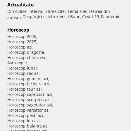
Actualitate
Din culise
Interviu
Stirea zilei
Tema zilei
Iesirea din
,
,
,
,
Despărţiri celebre
Vesti Bune
Covid-19
Pandemie
autism
,
,
,
,
Horoscop
Horoscop 2026
,
Horoscop 2025
,
Horoscop azi
,
Horoscop dragoste
,
Horoscop chinezesc
,
Astrologie
,
Horoscop lunar
,
Horoscop rac azi
,
Horoscop gemeni azi
,
Horoscop fecioara azi
,
Horoscop taur azi
,
Horoscop capricorn azi
,
Horoscop scorpion azi
,
Horoscop sagetator azi
,
Horoscop varsator azi
,
Horoscop pesti azi
,
Horoscop leu azi
,
Horoscop balanta azi
,