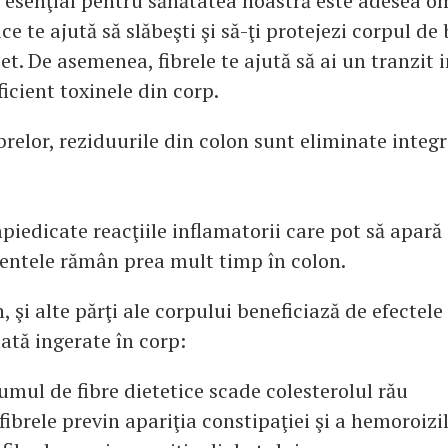
 esenţial pentru sănătatea noastră este adesea om
ice te ajută să slăbeşti şi să-ţi protejezi corpul de
et. De asemenea, fibrele te ajută să ai un tranzit 
eficient toxinele din corp.
brelor, reziduurile din colon sunt eliminate integr
piedicate reacţiile inflamatorii care pot să apar
mentele rămân prea mult timp în colon.
, şi alte părţi ale corpului beneficiază de efectel
dată ingerate în corp:
umul de fibre dietetice scade colesterolul rău
 fibrele previn apariţia constipaţiei şi a hemoroizi