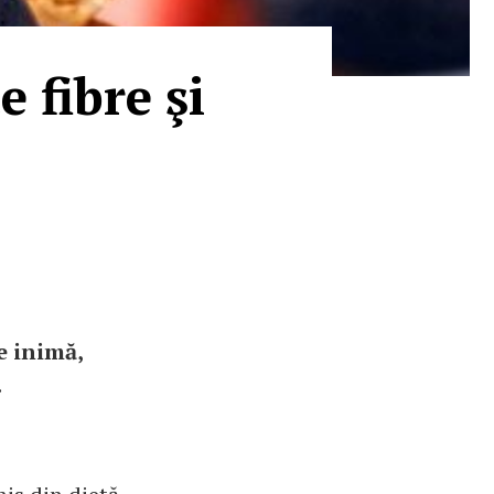
 fibre şi
de inimă,
.