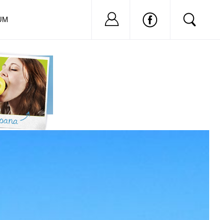
Nu ai cont?
Inregistreaza-
UM