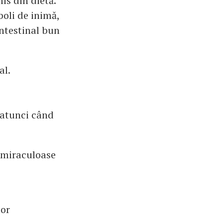
is din dietă.
 boli de inimă,
intestinal bun
al.
ă atunci când
e miraculoase
lor