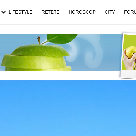
rebui să mergi
și 60 de ani. De ce te trezești mai des
pe măsură ce înaintezi în vârstă
LIFESTYLE
RETETE
HOROSCOP
CITY
FOR