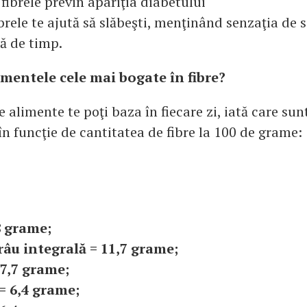
fibrele previn apariţia diabetului
brele te ajută să slăbeşti, menţinând senzaţia de s
ă de timp.
imentele cele mai bogate în fibre?
ce alimente te poţi baza în fiecare zi, iată care sun
în funcţie de cantitatea de fibre la 100 de grame:
8 grame;
râu integrală = 11,7 grame;
 7,7 grame;
= 6,4 grame;