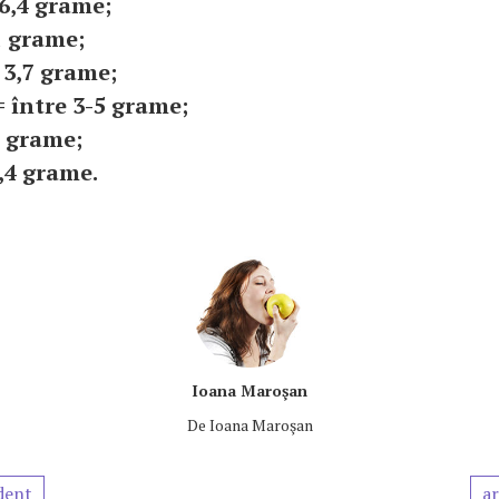
 6,4 grame;
1 grame;
 3,7 grame;
= între 3-5 grame;
9 grame;
2,4 grame.
Ioana Maroşan
De
Ioana Maroşan
dent
ar