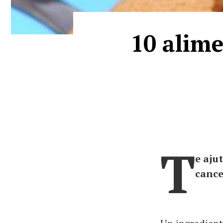
10 alime
T
e ajut
cance