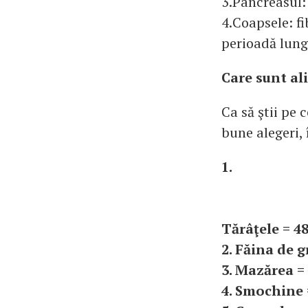
3.Pancreasul: 
4.Coapsele: fi
perioadă lung
Care sunt al
Ca să ştii pe 
bune alegeri, 
1.
Tărâţele = 4
2. Făina de g
3. Mazărea =
4. Smochine 