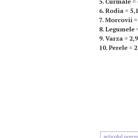
5. Curmale =
6. Rodia = 5,
7. Morcovii =
8. Legumele 
9. Varza = 2,
10. Perele = 
articolul prece