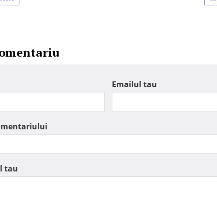
comentariu
Emailul tau
omentariului
l tau