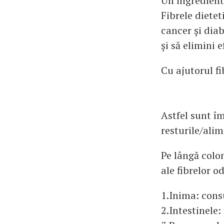
Un ingredient
Fibrele dietet
cancer şi diab
şi să elimini 
Cu ajutorul fi
Astfel sunt îm
resturile/ali
Pe lângă colon
ale fibrelor o
1.Inima: cons
2.Intestinele: