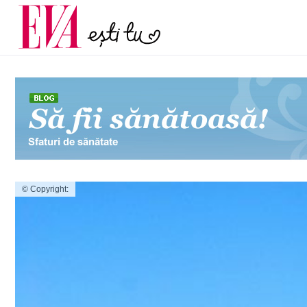
menopauză și când ar t
Carieră
la medic
Actualitate
© Copyright: