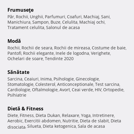
Frumuseţe
Păr
Rochii
Unghii
Parfumuri
Coafuri
Machiaj
Sani
,
,
,
,
,
,
,
Manichiura
Sampon
Buze
Celulita
Machiaj ochi
,
,
,
,
,
Tratament celulita
Salonul de acasa
,
Modă
Rochii
Rochii de seara
Rochii de mireasa
Costume de baie
,
,
,
,
Pantofi
Rochii elegante
Inele de logodna
Verighete
,
,
,
,
Ochelari de soare
Tendinte 2020
,
Sănătate
Sarcina
Ceaiuri
Inima
Psihologie
Ginecologie
,
,
,
,
,
Stomatologie
Colesterol
Anticonceptionale
Test sarcina
,
,
,
,
Cardiologie
Oftalmologie
Avort
Ceai verde
HIV
Ortopedie
,
,
,
,
,
,
Psihiatrie
Dietă & Fitness
Diete
Fitness
Dieta Dukan
Relaxare
Yoga
Intretinere
,
,
,
,
,
,
Aerobic
Exercitii abdomen
Nutritie
Dieta de slabit
Dieta
,
,
,
,
Silueta
Dieta ketogenica
Sala de acasa
disociata
,
,
,