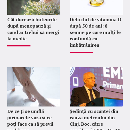
Cât durează bufeurile
Deficitul de vitamina D
după menopauză și
după 50 de ani: 8
când ar trebui să mergi
semne pe care mulți le
la medic
confundă cu
îmbătrânirea
De ce ți se umflă
Ședință cu scântei din
picioarele vara și ce
cauza metroului din
poți face ca să previi
Cluj. Boc, către