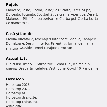
Reţete
Mancare
Paste
Ciorba
Peste
Sos
Salata
Cafea
Supa
,
,
,
,
,
,
,
,
Dulceata
Tocanita
Cocktail
Supa crema
Aperitive
Desert
,
,
,
,
,
,
Maioneza
Pilaf
Ciorba perisoare
Ciorba pui
Ciorba burta
,
,
,
,
,
Ce mancam azi
Casă şi familie
Mobila bucatarie
Amenajari interioare
Mobila
Canapele
,
,
,
,
Dormitoare
Design interior
Parenting
Jurnal de mama
,
,
,
Gravide
Femei curajoase
Autism
singura
,
,
,
Actualitate
Din culise
Interviu
Stirea zilei
Tema zilei
Iesirea din
,
,
,
,
Despărţiri celebre
Vesti Bune
Covid-19
Pandemie
autism
,
,
,
,
Horoscop
Horoscop 2026
,
Horoscop 2025
,
Horoscop azi
,
Horoscop dragoste
,
Horoscop chinezesc
,
Astrologie
,