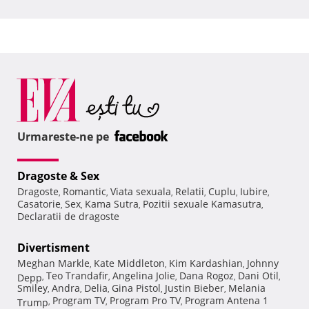
Urmareste-ne pe
Dragoste & Sex
Dragoste
Romantic
Viata sexuala
Relatii
Cuplu
Iubire
,
,
,
,
,
,
Casatorie
Sex
Kama Sutra
Pozitii sexuale Kamasutra
,
,
,
,
Declaratii de dragoste
Divertisment
Meghan Markle
Kate Middleton
Kim Kardashian
Johnny
,
,
,
Teo Trandafir
Angelina Jolie
Dana Rogoz
Dani Otil
Depp
,
,
,
,
,
Smiley
Andra
Delia
Gina Pistol
Justin Bieber
Melania
,
,
,
,
,
Program TV
Program Pro TV
Program Antena 1
Trump
,
,
,