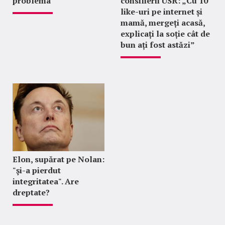
problema
consilierii USR: „Cu 10
like-uri pe internet și
mamă, mergeți acasă,
explicați la soție cât de
bun ați fost astăzi”
Elon, supărat pe Nolan:
"şi-a pierdut
integritatea". Are
dreptate?