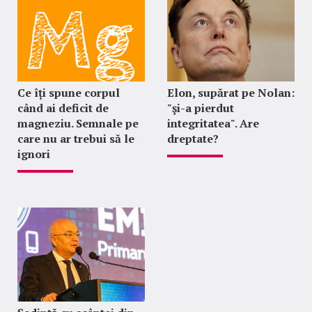
Ce îți spune corpul
Elon, supărat pe Nolan:
când ai deficit de
"şi-a pierdut
magneziu. Semnale pe
integritatea". Are
care nu ar trebui să le
dreptate?
ignori