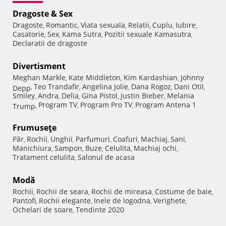
Dragoste & Sex
Dragoste
Romantic
Viata sexuala
Relatii
Cuplu
Iubire
,
,
,
,
,
,
Casatorie
Sex
Kama Sutra
Pozitii sexuale Kamasutra
,
,
,
,
Declaratii de dragoste
Divertisment
Meghan Markle
Kate Middleton
Kim Kardashian
Johnny
,
,
,
Teo Trandafir
Angelina Jolie
Dana Rogoz
Dani Otil
Depp
,
,
,
,
,
Smiley
Andra
Delia
Gina Pistol
Justin Bieber
Melania
,
,
,
,
,
Program TV
Program Pro TV
Program Antena 1
Trump
,
,
,
Frumuseţe
Păr
Rochii
Unghii
Parfumuri
Coafuri
Machiaj
Sani
,
,
,
,
,
,
,
Manichiura
Sampon
Buze
Celulita
Machiaj ochi
,
,
,
,
,
Tratament celulita
Salonul de acasa
,
Modă
Rochii
Rochii de seara
Rochii de mireasa
Costume de baie
,
,
,
,
Pantofi
Rochii elegante
Inele de logodna
Verighete
,
,
,
,
Ochelari de soare
Tendinte 2020
,