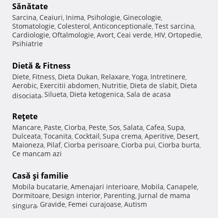
Sănătate
Sarcina
Ceaiuri
Inima
Psihologie
Ginecologie
,
,
,
,
,
Stomatologie
Colesterol
Anticonceptionale
Test sarcina
,
,
,
,
Cardiologie
Oftalmologie
Avort
Ceai verde
HIV
Ortopedie
,
,
,
,
,
,
Psihiatrie
Dietă & Fitness
Diete
Fitness
Dieta Dukan
Relaxare
Yoga
Intretinere
,
,
,
,
,
,
Aerobic
Exercitii abdomen
Nutritie
Dieta de slabit
Dieta
,
,
,
,
Silueta
Dieta ketogenica
Sala de acasa
disociata
,
,
,
Reţete
Mancare
Paste
Ciorba
Peste
Sos
Salata
Cafea
Supa
,
,
,
,
,
,
,
,
Dulceata
Tocanita
Cocktail
Supa crema
Aperitive
Desert
,
,
,
,
,
,
Maioneza
Pilaf
Ciorba perisoare
Ciorba pui
Ciorba burta
,
,
,
,
,
Ce mancam azi
Casă şi familie
Mobila bucatarie
Amenajari interioare
Mobila
Canapele
,
,
,
,
Dormitoare
Design interior
Parenting
Jurnal de mama
,
,
,
Gravide
Femei curajoase
Autism
singura
,
,
,