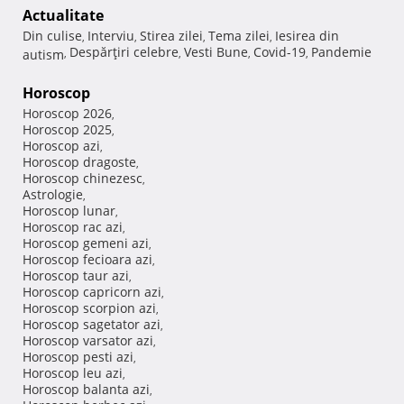
Actualitate
Din culise
Interviu
Stirea zilei
Tema zilei
Iesirea din
,
,
,
,
Despărţiri celebre
Vesti Bune
Covid-19
Pandemie
autism
,
,
,
,
Horoscop
Horoscop 2026
,
Horoscop 2025
,
Horoscop azi
,
Horoscop dragoste
,
Horoscop chinezesc
,
Astrologie
,
Horoscop lunar
,
Horoscop rac azi
,
Horoscop gemeni azi
,
Horoscop fecioara azi
,
Horoscop taur azi
,
Horoscop capricorn azi
,
Horoscop scorpion azi
,
Horoscop sagetator azi
,
Horoscop varsator azi
,
Horoscop pesti azi
,
Horoscop leu azi
,
Horoscop balanta azi
,