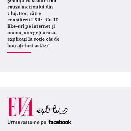
Ședință cu scântei din
cauza metroului din
Cluj. Boc, către
consilierii USR: „Cu 10
like-uri pe internet și
mamă, mergeți acasă,
explicați la soție cât de
bun ați fost astăzi”
Urmareste-ne pe