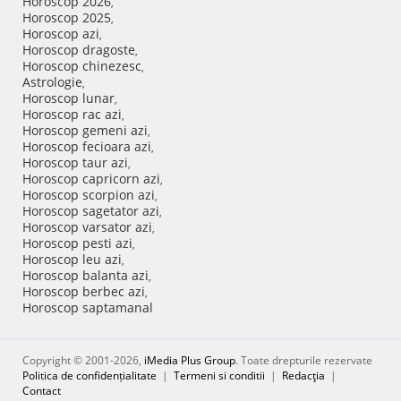
Horoscop 2026
,
Horoscop 2025
,
Horoscop azi
,
Horoscop dragoste
,
Horoscop chinezesc
,
Astrologie
,
Horoscop lunar
,
Horoscop rac azi
,
Horoscop gemeni azi
,
Horoscop fecioara azi
,
Horoscop taur azi
,
Horoscop capricorn azi
,
Horoscop scorpion azi
,
Horoscop sagetator azi
,
Horoscop varsator azi
,
Horoscop pesti azi
,
Horoscop leu azi
,
Horoscop balanta azi
,
Horoscop berbec azi
,
Horoscop saptamanal
Copyright © 2001-2026,
iMedia Plus Group
. Toate drepturile rezervate
Politica de confidențialitate
|
Termeni si conditii
|
Redacţia
|
Contact