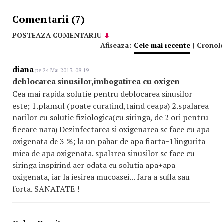
Comentarii (7)
POSTEAZA COMENTARIU
Afiseaza:
Cele mai recente
|
Cronol
diana
pe 24 Mai 2013, 08:19
deblocarea sinusilor,imbogatirea cu oxigen
Cea mai rapida solutie pentru deblocarea sinusilor
este; 1.plansul (poate curatind,taind ceapa) 2.spalarea
narilor cu solutie fiziologica(cu siringa, de 2 ori pentru
fiecare nara) Dezinfectarea si oxigenarea se face cu apa
oxigenata de 3 %; la un pahar de apa fiarta+1lingurita
mica de apa oxigenata. spalarea sinusilor se face cu
siringa inspirind aer odata cu solutia apa+apa
oxigenata, iar la iesirea mucoasei... fara a sufla sau
forta. SANATATE !