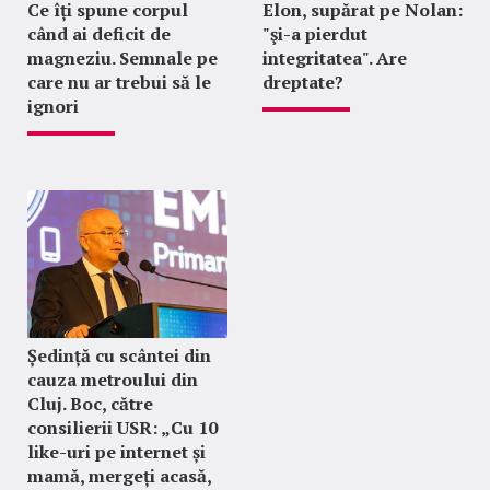
Ce îți spune corpul
Elon, supărat pe Nolan:
când ai deficit de
"şi-a pierdut
magneziu. Semnale pe
integritatea". Are
care nu ar trebui să le
dreptate?
ignori
Ședință cu scântei din
cauza metroului din
Cluj. Boc, către
consilierii USR: „Cu 10
like-uri pe internet și
mamă, mergeți acasă,