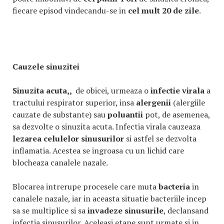
fiecare episod vindecandu-se in
cel mult 20 de zile
.
Cauzele sinuzitei
Sinuzita acuta,,
de obicei, urmeaza o
infectie virala
a
tractului respirator superior, insa
alergenii
(alergiile
cauzate de substante) sau
poluantii
pot, de asemenea,
sa dezvolte o sinuzita acuta. Infectia virala cauzeaza
lezarea celulelor sinusurilor
si astfel se dezvolta
inflamatia. Acestea se ingroasa cu un lichid care
blocheaza canalele nazale.
Blocarea intrerupe procesele care muta
bacteria
in
canalele nazale, iar in aceasta situatie bacteriile incep
sa se multiplice si sa
invadeze sinusurile
, declansand
infectia sinusurilor. Aceleasi etape sunt urmate si in