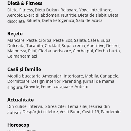
Dietă & Fitness
Diete
Fitness
Dieta Dukan
Relaxare
Yoga
Intretinere
,
,
,
,
,
,
Aerobic
Exercitii abdomen
Nutritie
Dieta de slabit
Dieta
,
,
,
,
Silueta
Dieta ketogenica
Sala de acasa
disociata
,
,
,
Reţete
Mancare
Paste
Ciorba
Peste
Sos
Salata
Cafea
Supa
,
,
,
,
,
,
,
,
Dulceata
Tocanita
Cocktail
Supa crema
Aperitive
Desert
,
,
,
,
,
,
Maioneza
Pilaf
Ciorba perisoare
Ciorba pui
Ciorba burta
,
,
,
,
,
Ce mancam azi
Casă şi familie
Mobila bucatarie
Amenajari interioare
Mobila
Canapele
,
,
,
,
Dormitoare
Design interior
Parenting
Jurnal de mama
,
,
,
Gravide
Femei curajoase
Autism
singura
,
,
,
Actualitate
Din culise
Interviu
Stirea zilei
Tema zilei
Iesirea din
,
,
,
,
Despărţiri celebre
Vesti Bune
Covid-19
Pandemie
autism
,
,
,
,
Horoscop