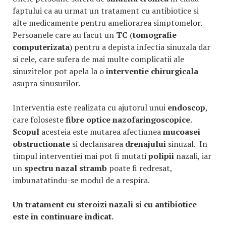
faptului ca au urmat un tratament cu antibiotice si
alte medicamente pentru ameliorarea simptomelor.
Persoanele care au facut un
TC
(
tomografie
computerizata
) pentru a depista infectia sinuzala dar
si cele, care sufera de mai multe complicatii ale
sinuzitelor pot apela la o
interventie chirurgicala
asupra sinusurilor.
Interventia este realizata cu ajutorul unui
endoscop
,
care foloseste
fibre optice nazofaringoscopice
.
Scopul
acesteia este mutarea afectiunea
mucoasei
obstructionate
si declansarea
drenajului
sinuzal. In
timpul interventiei mai pot fi mutati
polipii
nazali, iar
un
spectru nazal stramb
poate fi redresat,
imbunatatindu-se modul de a respira.
Un tratament cu steroizi nazali si cu antibiotice
este in continuare indicat
.