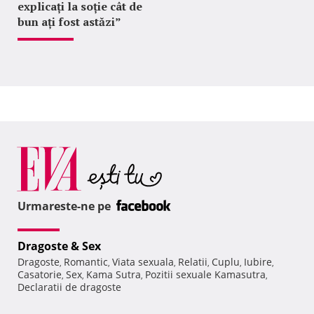
explicați la soție cât de
bun ați fost astăzi”
Urmareste-ne pe
Dragoste & Sex
Dragoste
Romantic
Viata sexuala
Relatii
Cuplu
Iubire
,
,
,
,
,
,
Casatorie
Sex
Kama Sutra
Pozitii sexuale Kamasutra
,
,
,
,
Declaratii de dragoste