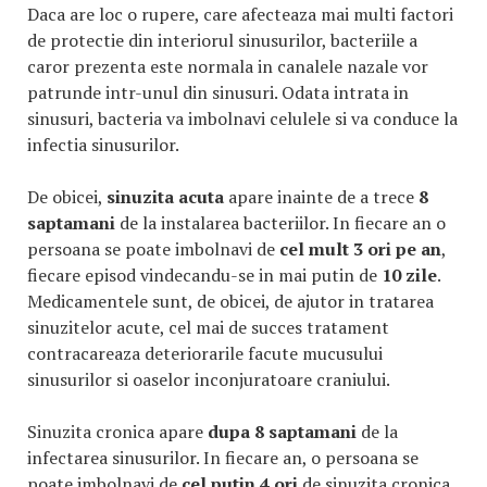
Daca are loc o rupere, care afecteaza mai multi factori
de protectie din interiorul sinusurilor, bacteriile a
caror prezenta este normala in canalele nazale vor
patrunde intr-unul din sinusuri. Odata intrata in
sinusuri, bacteria va imbolnavi celulele si va conduce la
infectia sinusurilor.
De obicei,
sinuzita acuta
apare inainte de a trece
8
saptamani
de la instalarea bacteriilor. In fiecare an o
persoana se poate imbolnavi de
cel mult 3 ori pe an
,
fiecare episod vindecandu-se in mai putin de
10 zile
.
Medicamentele sunt, de obicei, de ajutor in tratarea
sinuzitelor acute, cel mai de succes tratament
contracareaza deteriorarile facute mucusului
sinusurilor si oaselor inconjuratoare craniului.
Sinuzita cronica apare
dupa 8 saptamani
de la
infectarea sinusurilor. In fiecare an, o persoana se
poate imbolnavi de
cel putin 4 ori
de sinuzita cronica,