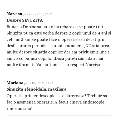
Narcisa
pe 27 Aug 2010, 17:42
Despre SINUZITA
Bunaziu Doresc sa pun o intrebare cu se poate trata
Sinuzita pt ca este vorba despre 2 copii unul de 4 ani si
cel mic 3 ani Se poate face o operatie sau decat prin
desfasurarea periodica a unui tratament ,NU stiu prea
multe despre situatia copiilor dar am privit emisiune si
am vb cu bunica copiilor .Daca puteti sami dati mai
multe iformati. Va multumesc cu respect Narcisa
Mariana
pe 12 Dec 2007, 19:22
Sinuzita sfenoidala, maxilara
Operatia prin endoscopie este dureroasa? Trebuie sa
fac o asemenea operatie. A facut cineva endoscopie
rinosinusala?