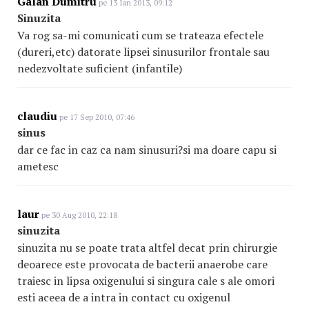
Galan Dumitru
pe 13 Ian 2013, 09:12
Sinuzita
Va rog sa-mi comunicati cum se trateaza efectele
(dureri,etc) datorate lipsei sinusurilor frontale sau
nedezvoltate suficient (infantile)
claudiu
pe 17 Sep 2010, 07:46
sinus
dar ce fac in caz ca nam sinusuri?si ma doare capu si
ametesc
laur
pe 30 Aug 2010, 22:18
sinuzita
sinuzita nu se poate trata altfel decat prin chirurgie
deoarece este provocata de bacterii anaerobe care
traiesc in lipsa oxigenului si singura cale s ale omori
esti aceea de a intra in contact cu oxigenul