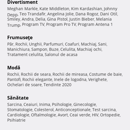
Divertisment
Meghan Markle
Kate Middleton
Kim Kardashian
Johnny
,
,
,
Teo Trandafir
Angelina Jolie
Dana Rogoz
Dani Otil
Depp
,
,
,
,
,
Smiley
Andra
Delia
Gina Pistol
Justin Bieber
Melania
,
,
,
,
,
Program TV
Program Pro TV
Program Antena 1
Trump
,
,
,
Frumuseţe
Păr
Rochii
Unghii
Parfumuri
Coafuri
Machiaj
Sani
,
,
,
,
,
,
,
Manichiura
Sampon
Buze
Celulita
Machiaj ochi
,
,
,
,
,
Tratament celulita
Salonul de acasa
,
Modă
Rochii
Rochii de seara
Rochii de mireasa
Costume de baie
,
,
,
,
Pantofi
Rochii elegante
Inele de logodna
Verighete
,
,
,
,
Ochelari de soare
Tendinte 2020
,
Sănătate
Sarcina
Ceaiuri
Inima
Psihologie
Ginecologie
,
,
,
,
,
Stomatologie
Colesterol
Anticonceptionale
Test sarcina
,
,
,
,
Cardiologie
Oftalmologie
Avort
Ceai verde
HIV
Ortopedie
,
,
,
,
,
,
Psihiatrie