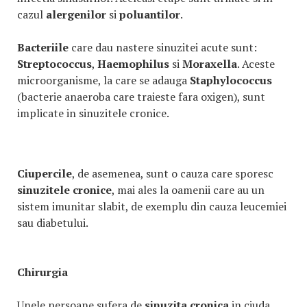
cazul
alergenilor
si
poluantilor
.
Bacteriile
care dau nastere sinuzitei acute sunt:
Streptococcus
,
Haemophilus
si
Moraxella
. Aceste
microorganisme, la care se adauga
Staphylococcus
(bacterie anaeroba care traieste fara oxigen), sunt
implicate in sinuzitele cronice.
Ciupercile
, de asemenea, sunt o cauza care sporesc
sinuzitele cronice
, mai ales la oamenii care au un
sistem imunitar slabit, de exemplu din cauza leucemiei
sau diabetului.
Chirurgia
Unele persoane sufera de
sinuzita cronica
in ciuda