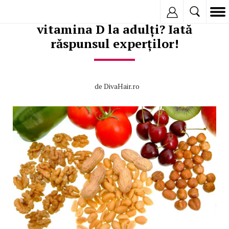
Este necesar consumul de
Inregistreaza
vitamina D la adulți? Iată
răspunsul experților!
de
DivaHair.ro