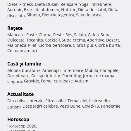
Diete
Fitness
Dieta Dukan
Relaxare
Yoga
Intretinere
,
,
,
,
,
,
Aerobic
Exercitii abdomen
Nutritie
Dieta de slabit
Dieta
,
,
,
,
Silueta
Dieta ketogenica
Sala de acasa
disociata
,
,
,
Reţete
Mancare
Paste
Ciorba
Peste
Sos
Salata
Cafea
Supa
,
,
,
,
,
,
,
,
Dulceata
Tocanita
Cocktail
Supa crema
Aperitive
Desert
,
,
,
,
,
,
Maioneza
Pilaf
Ciorba perisoare
Ciorba pui
Ciorba burta
,
,
,
,
,
Ce mancam azi
Casă şi familie
Mobila bucatarie
Amenajari interioare
Mobila
Canapele
,
,
,
,
Dormitoare
Design interior
Parenting
Jurnal de mama
,
,
,
Gravide
Femei curajoase
Autism
singura
,
,
,
Actualitate
Din culise
Interviu
Stirea zilei
Tema zilei
Iesirea din
,
,
,
,
Despărţiri celebre
Vesti Bune
Covid-19
Pandemie
autism
,
,
,
,
Horoscop
Horoscop 2026
,