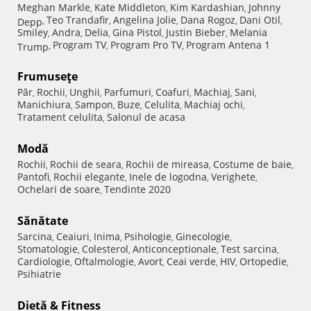
Meghan Markle
Kate Middleton
Kim Kardashian
Johnny
,
,
,
Teo Trandafir
Angelina Jolie
Dana Rogoz
Dani Otil
Depp
,
,
,
,
,
Smiley
Andra
Delia
Gina Pistol
Justin Bieber
Melania
,
,
,
,
,
Program TV
Program Pro TV
Program Antena 1
Trump
,
,
,
Frumuseţe
Păr
Rochii
Unghii
Parfumuri
Coafuri
Machiaj
Sani
,
,
,
,
,
,
,
Manichiura
Sampon
Buze
Celulita
Machiaj ochi
,
,
,
,
,
Tratament celulita
Salonul de acasa
,
Modă
Rochii
Rochii de seara
Rochii de mireasa
Costume de baie
,
,
,
,
Pantofi
Rochii elegante
Inele de logodna
Verighete
,
,
,
,
Ochelari de soare
Tendinte 2020
,
Sănătate
Sarcina
Ceaiuri
Inima
Psihologie
Ginecologie
,
,
,
,
,
Stomatologie
Colesterol
Anticonceptionale
Test sarcina
,
,
,
,
Cardiologie
Oftalmologie
Avort
Ceai verde
HIV
Ortopedie
,
,
,
,
,
,
Psihiatrie
Dietă & Fitness