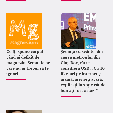
Ce îți spune corpul
Ședință cu scântei din
când ai deficit de
cauza metroului din
magneziu. Semnale pe
Cluj. Boc, către
care nu ar trebui să le
consilierii USR: „Cu 10
ignori
like-uri pe internet și
mamă, mergeți acasă,
explicați la soție cât de
bun ați fost astăzi”