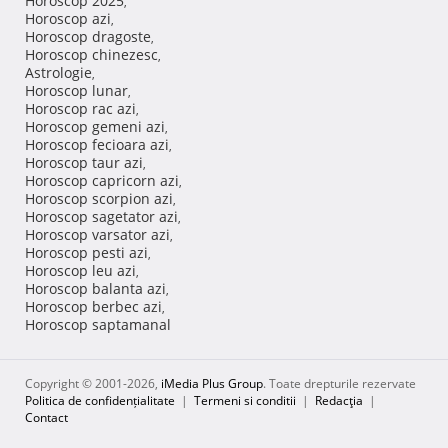
Horoscop 2025
,
Horoscop azi
,
Horoscop dragoste
,
Horoscop chinezesc
,
Astrologie
,
Horoscop lunar
,
Horoscop rac azi
,
Horoscop gemeni azi
,
Horoscop fecioara azi
,
Horoscop taur azi
,
Horoscop capricorn azi
,
Horoscop scorpion azi
,
Horoscop sagetator azi
,
Horoscop varsator azi
,
Horoscop pesti azi
,
Horoscop leu azi
,
Horoscop balanta azi
,
Horoscop berbec azi
,
Horoscop saptamanal
Copyright © 2001-2026,
iMedia Plus Group
. Toate drepturile rezervate
Politica de confidențialitate
|
Termeni si conditii
|
Redacţia
|
Contact