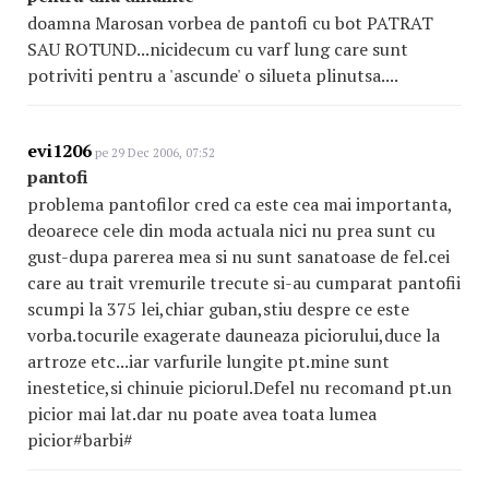
doamna Marosan vorbea de pantofi cu bot PATRAT
SAU ROTUND...nicidecum cu varf lung care sunt
potriviti pentru a 'ascunde' o silueta plinutsa....
evi1206
pe 29 Dec 2006, 07:52
pantofi
problema pantofilor cred ca este cea mai importanta,
deoarece cele din moda actuala nici nu prea sunt cu
gust-dupa parerea mea si nu sunt sanatoase de fel.cei
care au trait vremurile trecute si-au cumparat pantofii
scumpi la 375 lei,chiar guban,stiu despre ce este
vorba.tocurile exagerate dauneaza piciorului,duce la
artroze etc...iar varfurile lungite pt.mine sunt
inestetice,si chinuie piciorul.Defel nu recomand pt.un
picior mai lat.dar nu poate avea toata lumea
picior#barbi#