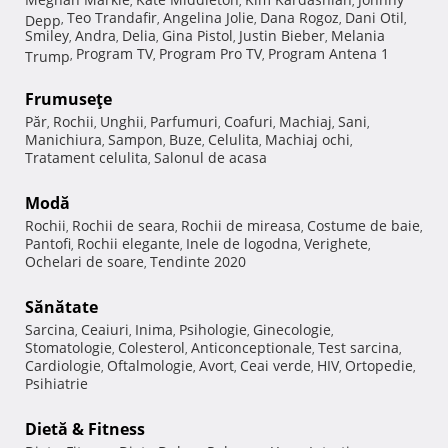
,
,
,
Teo Trandafir
Angelina Jolie
Dana Rogoz
Dani Otil
Depp
,
,
,
,
,
Smiley
Andra
Delia
Gina Pistol
Justin Bieber
Melania
,
,
,
,
,
Program TV
Program Pro TV
Program Antena 1
Trump
,
,
,
Frumuseţe
Păr
Rochii
Unghii
Parfumuri
Coafuri
Machiaj
Sani
,
,
,
,
,
,
,
Manichiura
Sampon
Buze
Celulita
Machiaj ochi
,
,
,
,
,
Tratament celulita
Salonul de acasa
,
Modă
Rochii
Rochii de seara
Rochii de mireasa
Costume de baie
,
,
,
,
Pantofi
Rochii elegante
Inele de logodna
Verighete
,
,
,
,
Ochelari de soare
Tendinte 2020
,
Sănătate
Sarcina
Ceaiuri
Inima
Psihologie
Ginecologie
,
,
,
,
,
Stomatologie
Colesterol
Anticonceptionale
Test sarcina
,
,
,
,
Cardiologie
Oftalmologie
Avort
Ceai verde
HIV
Ortopedie
,
,
,
,
,
,
Psihiatrie
Dietă & Fitness