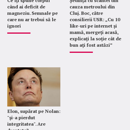
Ce îți spune corpul
Ședință cu scântei din
când ai deficit de
cauza metroului din
magneziu. Semnale pe
Cluj. Boc, către
care nu ar trebui să le
consilierii USR: „Cu 10
ignori
like-uri pe internet și
mamă, mergeți acasă,
explicați la soție cât de
bun ați fost astăzi”
Elon, supărat pe Nolan:
"şi-a pierdut
integritatea". Are