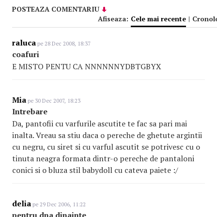
POSTEAZA COMENTARIU
Afiseaza:
Cele mai recente
|
Cronol
raluca
pe 28 Dec 2008, 18:37
coafuri
E MISTO PENTU CA NNNNNNYDBTGBYX
Mia
pe 30 Dec 2007, 18:23
Intrebare
Da, pantofii cu varfurile ascutite te fac sa pari mai
inalta. Vreau sa stiu daca o pereche de ghetute argintii
cu negru, cu siret si cu varful ascutit se potrivesc cu o
tinuta neagra formata dintr-o pereche de pantaloni
conici si o bluza stil babydoll cu cateva paiete :/
delia
pe 29 Dec 2006, 11:22
pentru dna dinainte