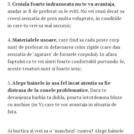
3.
Croiala foarte indrazneata nu te va avantaja
,
asadar ar fi de preferat sa le eviti. Nu vei reusi decat sa
creezi senzatia de prea multa voluptate, in conditiile
in care tu vrei sa mai ascunzi;
4.
Materialele usoare
, care tind sa cada peste corp
sunt de preferat in defavoarea celor rigide (care dau
senzatia de "agatare" de formele corpului). In afara
faptului ca te vei simti foarte confortabil purtandu-le,
aceste tesaturi sunt si foarte sexy;
5.
Alege hainele in asa fel incat atentia sa fie
distrasa de la zonele problematice
. Daca te
deranjeaza barbia ta dubla, poarta intotdeauna bluze
cu anchior (in V) care te vor avantaja in situatia de
fata.
Ai burtica si vrei sa o "maschezi" cumva? Alege hainele