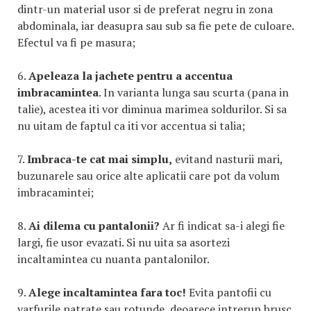
dintr-un material usor si de preferat negru in zona
abdominala, iar deasupra sau sub sa fie pete de culoare.
Efectul va fi pe masura;
6.
Apeleaza la jachete pentru a accentua
imbracamintea
. In varianta lunga sau scurta (pana in
talie), acestea iti vor diminua marimea soldurilor. Si sa
nu uitam de faptul ca iti vor accentua si talia;
7.
Imbraca-te cat mai simplu,
evitand nasturii mari,
buzunarele sau orice alte aplicatii care pot da volum
imbracamintei;
8.
Ai dilema cu pantalonii?
Ar fi indicat sa-i alegi fie
largi, fie usor evazati. Si nu uita sa asortezi
incaltamintea cu nuanta pantalonilor.
9.
Alege incaltamintea fara toc!
Evita pantofii cu
varfurile patrate sau rotunde, deoarece intrerup brusc