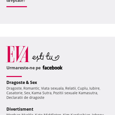
dreptate?
Urmareste-ne pe
Dragoste & Sex
Dragoste
Romantic
Viata sexuala
Relatii
Cuplu
Iubire
,
,
,
,
,
,
Casatorie
Sex
Kama Sutra
Pozitii sexuale Kamasutra
,
,
,
,
Declaratii de dragoste
Divertisment
Meghan Markle
Kate Middleton
Kim Kardashian
Johnny