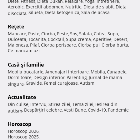
Diete
Fitness
Dieta Dukan
Relaxare
Yoga
Intretinere
,
,
,
,
,
,
Aerobic
Exercitii abdomen
Nutritie
Dieta de slabit
Dieta
,
,
,
,
Silueta
Dieta ketogenica
Sala de acasa
disociata
,
,
,
Reţete
Mancare
Paste
Ciorba
Peste
Sos
Salata
Cafea
Supa
,
,
,
,
,
,
,
,
Dulceata
Tocanita
Cocktail
Supa crema
Aperitive
Desert
,
,
,
,
,
,
Maioneza
Pilaf
Ciorba perisoare
Ciorba pui
Ciorba burta
,
,
,
,
,
Ce mancam azi
Casă şi familie
Mobila bucatarie
Amenajari interioare
Mobila
Canapele
,
,
,
,
Dormitoare
Design interior
Parenting
Jurnal de mama
,
,
,
Gravide
Femei curajoase
Autism
singura
,
,
,
Actualitate
Din culise
Interviu
Stirea zilei
Tema zilei
Iesirea din
,
,
,
,
Despărţiri celebre
Vesti Bune
Covid-19
Pandemie
autism
,
,
,
,
Horoscop
Horoscop 2026
,
Horoscop 2025
,