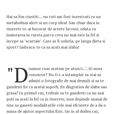
Hai sa fim cinstiti ... nu toti am fost inzestrati cu un
metabolism alert si un corp ideal. Sau chiar daca in
tinerete te-ai bucurat de aceste lucruri, odata cu
inaintarea in varsta parca ceva nu mai este la fel si
incepe sa "scartaie". Care ar fi solutia, pe langa dieta si
sport? Imbraca-te ca sa arati mai slaba!
"D
oamne cum aratam pe atunci...", iti suna
cunoscut? Nu ti s-a intamplat sa stai sa
admiri o fotografie de mai demult si sa te
gandesti fie ca aratai superb, fie disgratios de slaba sau
grasa? In primul caz, trebuie sa te gandesti ca nu mai
poti sa arati la fel ca in tinerete, insa depinde numai de
tine sa gasesti modalitatile cele mai eficiente de a da o
mana de ajutor aspectului fizic. Iar in al doilea caz,