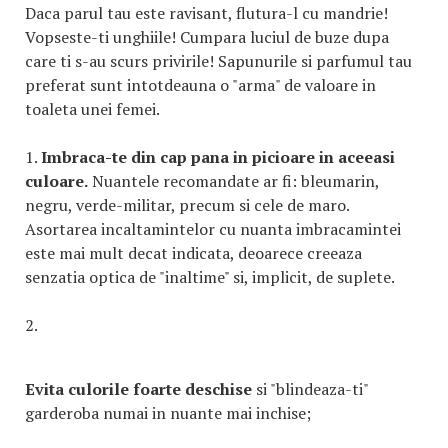
Daca parul tau este ravisant, flutura-l cu mandrie!
Vopseste-ti unghiile! Cumpara luciul de buze dupa
care ti s-au scurs privirile! Sapunurile si parfumul tau
preferat sunt intotdeauna o "arma" de valoare in
toaleta unei femei.
1.
Imbraca-te din cap pana in picioare in aceeasi
culoare.
Nuantele recomandate ar fi: bleumarin,
negru, verde-militar, precum si cele de maro.
Asortarea incaltamintelor cu nuanta imbracamintei
este mai mult decat indicata, deoarece creeaza
senzatia optica de "inaltime" si, implicit, de suplete.
2.
Evita culorile foarte deschise
si "blindeaza-ti"
garderoba numai in nuante mai inchise;