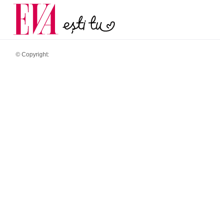
și 60 de ani. De ce te t
Carieră
pe măsură ce înaintez
Actualitate
© Copyright: