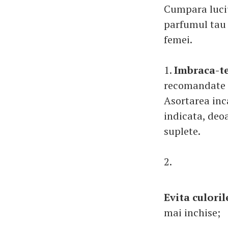
Cumpara luciu
parfumul tau 
femei.
1.
Imbraca-te
recomandate a
Asortarea inc
indicata, deoa
suplete.
2.
Evita culoril
mai inchise;