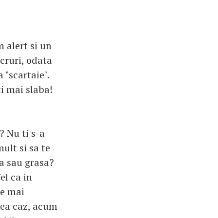
m alert si un
ucruri, odata
 "scartaie".
ti mai slaba!
 Nu ti s-a
ult si sa te
ba sau grasa?
el ca in
le mai
ilea caz, acum