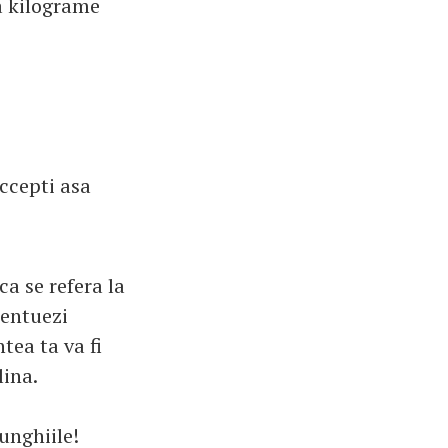
a kilograme
accepti asa
a se refera la
centuezi
tea ta va fi
lina.
unghiile!