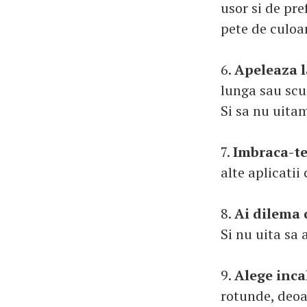
usor si de pr
pete de culoar
6.
Apeleaza l
lunga sau scur
Si sa nu uitam
7.
Imbraca-te
alte aplicati
8.
Ai dilema 
Si nu uita sa
9.
Alege inca
rotunde, deoar