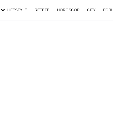
rezești mai des
Cât durează, cum te pregătești și cât
i în vârstă
de dureroasă este investigația
LIFESTYLE
RETETE
HOROSCOP
CITY
FOR