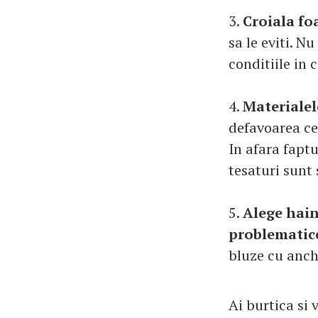
3.
Croiala fo
sa le eviti. N
conditiile in 
4.
Materialel
defavoarea cel
In afara faptu
tesaturi sunt 
5.
Alege haine
problematic
bluze cu anchi
Ai burtica si