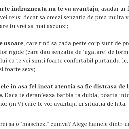
arte indrazneata nu te va avantaja
, asadar ar 
u vei reusi decat sa creezi senzatia de prea multa v
care tu vrei sa mai ascunzi;
e usoare
, care tind sa cada peste corp sunt de pr
or rigide (care dau senzatia de "agatare" de form
lui ca te vei simti foarte confortabil purtandu-le,
si foarte sexy;
le in asa fel incat atentia sa fie distrasa de 
e
. Daca te deranjeaza barbia ta dubla, poarta in
or (in V) care te vor avantaja in situatia de fata.
 vrei sa o "maschezi" cumva? Alege hainele dintr-u