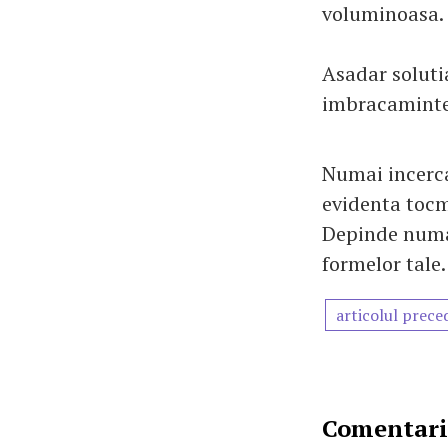
voluminoasa.
Asadar soluti
imbracaminte
Numai incerca
evidenta tocma
Depinde numai
formelor tale.
articolul prece
Comentarii