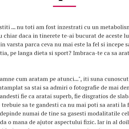
stiti ... nu toti am fost inzestrati cu un metabolis
u chiar daca in tinerete te-ai bucurat de aceste l
in varsta parca ceva nu mai este la fel si incepe sa
utia, pe langa dieta si sport? Imbraca-te ca sa ara
amne cum aratam pe atunci...", iti suna cunoscut?
ntamplat sa stai sa admiri o fotografie de mai dem
andesti fie ca aratai superb, fie disgratios de sla
 trebuie sa te gandesti ca nu mai poti sa arati la f
a depinde numai de tine sa gasesti modalitatile ce
 da o mana de ajutor aspectului fizic. Iar in al do