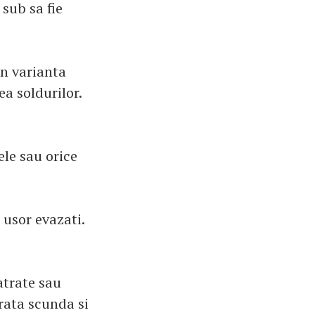
sub sa fie
 In varianta
a soldurilor.
le sau orice
ie usor evazati.
atrate sau
arata scunda si