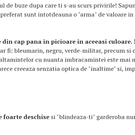
l de buze dupa care ti s-au scurs privirile! Sapun
preferat sunt intotdeauna o "arma" de valoare in 
 din cap pana in picioare in aceeasi culoare.
r fi: bleumarin, negru, verde-militar, precum si 
altamintelor cu nuanta imbracamintei este mai 
rece creeaza senzatia optica de "inaltime" si, impl
e foarte deschise
si "blindeaza-ti" garderoba nu