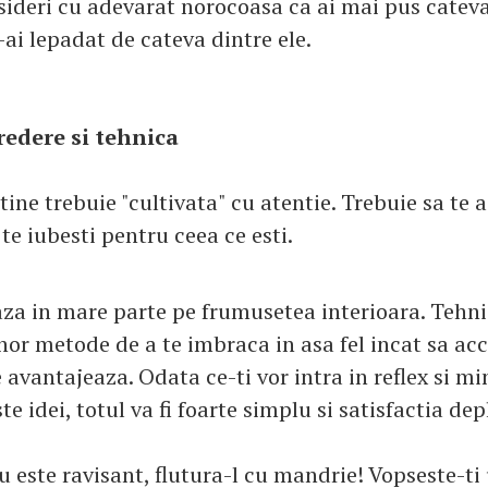
nsideri cu adevarat norocoasa ca ai mai pus catev
-ai lepadat de cateva dintre ele.
redere si tehnica
tine trebuie "cultivata" cu atentie. Trebuie sa te 
 te iubesti pentru ceea ce esti.
za in mare parte pe frumusetea interioara. Tehnic
or metode de a te imbraca in asa fel incat sa ac
e avantajeaza. Odata ce-ti vor intra in reflex si min
te idei, totul va fi foarte simplu si satisfactia dep
 este ravisant, flutura-l cu mandrie! Vopseste-ti 