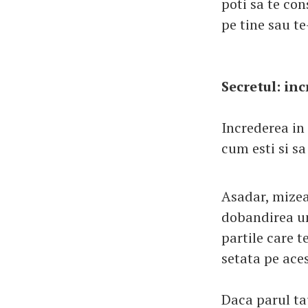
poti sa te co
pe tine sau te
Secretul: inc
Increderea in 
cum esti si sa
Asadar, mizea
dobandirea un
partile care t
setata pe aces
Daca parul tau