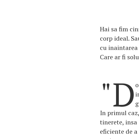
Hai sa fim cin
corp ideal. Sa
cu inaintarea 
Care ar fi sol
"D
o
i
g
In primul caz,
tinerete, ins
eficiente de a