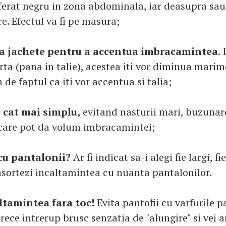
eferat negru in zona abdominala, iar deasupra sau 
e. Efectul va fi pe masura;
a jachete pentru a accentua imbracamintea
.
ta (pana in talie), acestea iti vor diminua marime
 de faptul ca iti vor accentua si talia;
 cat mai simplu,
evitand nasturii mari, buzunare
i care pot da volum imbracamintei;
cu pantalonii?
Ar fi indicat sa-i alegi fie largi, f
 asortezi incaltamintea cu nuanta pantalonilor.
ltamintea fara toc!
Evita pantofii cu varfurile p
ece intrerup brusc senzatia de "alungire" si vei 