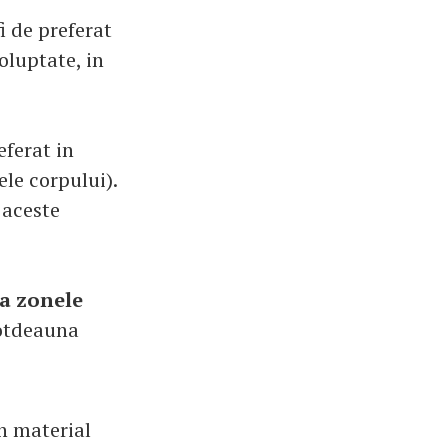
fi de preferat
oluptate, in
eferat in
ele corpului).
 aceste
la zonele
totdeauna
n material