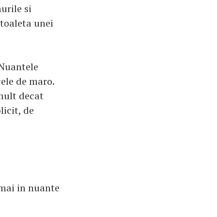
urile si
toaleta unei
Nuantele
cele de maro.
mult decat
icit, de
mai in nuante