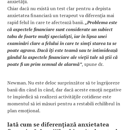
anxietății.
Chiar dacă nu există un test clar pentru a depista
anxietatea financiară un terapeut va diferenția mai
rapid felul în care te afectează banii.
„Problema este
că aspectele financiare sunt considerate un subiect
tabu de foarte mulți specialiști, iar în lipsa unei
examinări clare a felului în care te simți starea ta se
poate agrava. Dacă îți este teamă sau te intimidează
gândul la aspectele financiare ale vieții tale să știi că
poate fi un prim semnal de alarmă”
, spune dr.
Newman. Nu este deloc surprinzător să te îngrijoreze
banii din când în când, dar dacă aceste emoții negative
te împiedică să realizezi activitățile cotidiene este
momentul să iei măsuri pentru a restabili echilibrul în
plan emoțional.
Iată cum se diferențiază anxietatea