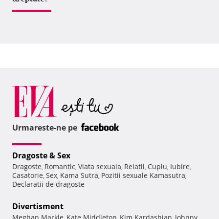
Urmareste-ne pe
Dragoste & Sex
Dragoste
Romantic
Viata sexuala
Relatii
Cuplu
Iubire
,
,
,
,
,
,
Casatorie
Sex
Kama Sutra
Pozitii sexuale Kamasutra
,
,
,
,
Declaratii de dragoste
Divertisment
Meghan Markle
Kate Middleton
Kim Kardashian
Johnny
,
,
,