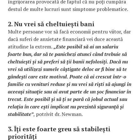
îngrijorarea provocată de faptul că nu poți cumpăra
destul de multe lucruri sunt simptome problematice.
2. Nu vrei să cheltuiești bani
Multe persoane vor să facă economii pentru viitor, dar
dacă suferi de anxietate financiară vei duce această
atitudine la extrem.
„Este posibil să ai un salariu
foarte bun, dar să te panichezi atunci când trebuie să
cheltuiești și să preferi să ții banii nefolosiți. Dacă nu
vrei să utilizezi sumele câștigate deloc ar fi bine să te
gândești care este motivul. Poate că ai crescut într-o
familie cu venituri reduse și nu vrei să riști să ajungi în
aceeași situație sau ai avut parte de un șoc financiar în
trecut. Este posibil și să ți se pară că jobul actual sau
relația în care ești implicat nu prezintă siguranță și
stabilitate”
, potrivit dr. Newman.
3. Îți este foarte greu să stabilești
priorități