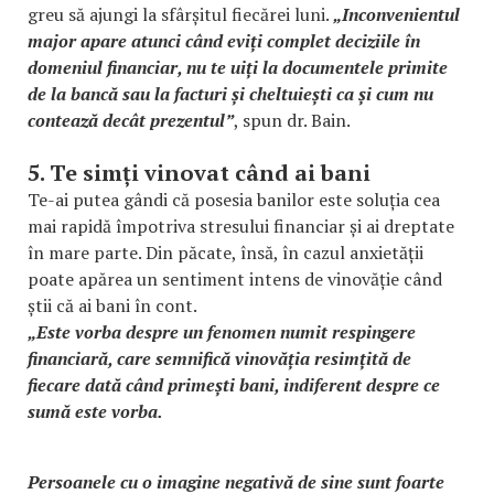
greu să ajungi la sfârșitul fiecărei luni.
„Inconvenientul
major apare atunci când eviți complet deciziile în
domeniul financiar, nu te uiți la documentele primite
de la bancă sau la facturi și cheltuiești ca și cum nu
contează decât prezentul”
, spun dr. Bain.
5. Te simți vinovat când ai bani
Te-ai putea gândi că posesia banilor este soluția cea
mai rapidă împotriva stresului financiar și ai dreptate
în mare parte. Din păcate, însă, în cazul anxietății
poate apărea un sentiment intens de vinovăție când
știi că ai bani în cont.
„Este vorba despre un fenomen numit respingere
financiară, care semnifică vinovăția resimțită de
fiecare dată când primești bani, indiferent despre ce
sumă este vorba.
Persoanele cu o imagine negativă de sine sunt foarte