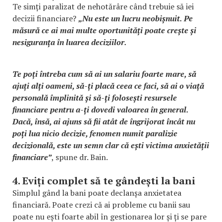
Te simți paralizat de nehotărâre când trebuie să iei
decizii financiare?
„Nu este un lucru neobișnuit. Pe
măsură ce ai mai multe oportunități poate crește și
nesiguranța în luarea deciziilor.
Te poți întreba cum să ai un salariu foarte mare, să
ajuți alți oameni, să-ți placă ceea ce faci, să ai o viață
personală împlinită și să-ți folosești resursele
financiare pentru a-ți dovedi valoarea în general.
Dacă, însă, ai ajuns să fii atât de îngrijorat încât nu
poți lua nicio decizie, fenomen numit paralizie
decizională, este un semn clar că ești victima anxietății
financiare”
, spune dr. Bain.
4. Eviți complet să te gândești la bani
Simplul gând la bani poate declanșa anxietatea
financiară. Poate crezi că ai probleme cu banii sau
poate nu ești foarte abil în gestionarea lor și ți se pare