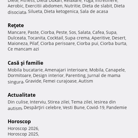
Diete
Fitness
Dieta Dukan
Relaxare
Yoga
Intretinere
,
,
,
,
,
,
Aerobic
Exercitii abdomen
Nutritie
Dieta de slabit
Dieta
,
,
,
,
Silueta
Dieta ketogenica
Sala de acasa
disociata
,
,
,
Reţete
Mancare
Paste
Ciorba
Peste
Sos
Salata
Cafea
Supa
,
,
,
,
,
,
,
,
Dulceata
Tocanita
Cocktail
Supa crema
Aperitive
Desert
,
,
,
,
,
,
Maioneza
Pilaf
Ciorba perisoare
Ciorba pui
Ciorba burta
,
,
,
,
,
Ce mancam azi
Casă şi familie
Mobila bucatarie
Amenajari interioare
Mobila
Canapele
,
,
,
,
Dormitoare
Design interior
Parenting
Jurnal de mama
,
,
,
Gravide
Femei curajoase
Autism
singura
,
,
,
Actualitate
Din culise
Interviu
Stirea zilei
Tema zilei
Iesirea din
,
,
,
,
Despărţiri celebre
Vesti Bune
Covid-19
Pandemie
autism
,
,
,
,
Horoscop
Horoscop 2026
,
Horoscop 2025
,