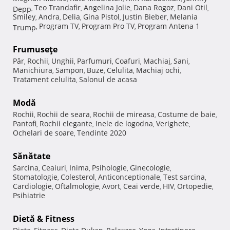
Teo Trandafir
Angelina Jolie
Dana Rogoz
Dani Otil
Depp
,
,
,
,
,
Smiley
Andra
Delia
Gina Pistol
Justin Bieber
Melania
,
,
,
,
,
Program TV
Program Pro TV
Program Antena 1
Trump
,
,
,
Frumuseţe
Păr
Rochii
Unghii
Parfumuri
Coafuri
Machiaj
Sani
,
,
,
,
,
,
,
Manichiura
Sampon
Buze
Celulita
Machiaj ochi
,
,
,
,
,
Tratament celulita
Salonul de acasa
,
Modă
Rochii
Rochii de seara
Rochii de mireasa
Costume de baie
,
,
,
,
Pantofi
Rochii elegante
Inele de logodna
Verighete
,
,
,
,
Ochelari de soare
Tendinte 2020
,
Sănătate
Sarcina
Ceaiuri
Inima
Psihologie
Ginecologie
,
,
,
,
,
Stomatologie
Colesterol
Anticonceptionale
Test sarcina
,
,
,
,
Cardiologie
Oftalmologie
Avort
Ceai verde
HIV
Ortopedie
,
,
,
,
,
,
Psihiatrie
Dietă & Fitness