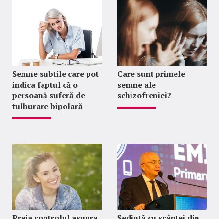
Semne subtile care pot
Care sunt primele
indica faptul că o
semne ale
persoană suferă de
schizofreniei?
tulburare bipolară
Preia controlul asupra
Ședință cu scântei din