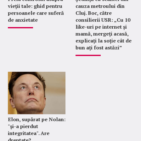
vieții tale: ghid pentru
cauza metroului din
persoanele care suferă
Cluj. Boc, către
de anxietate
consilierii USR: „Cu 10
like-uri pe internet și
mamă, mergeți acasă,
explicați la soție cât de
bun ați fost astăzi”
Elon, supărat pe Nolan:
"şi-a pierdut
integritatea". Are
dreptate?