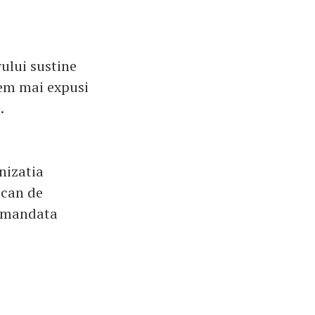
rului sustine
tem mai expusi
.
anizatia
ican de
ecomandata