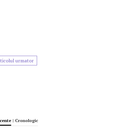
ticolul urmator
ecente
|
Cronologic