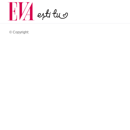
menopauză și când ar t
Carieră
la medic
Actualitate
© Copyright: