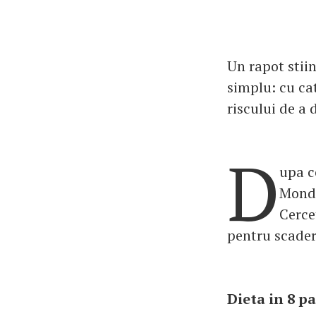
Un rapot stiin
simplu: cu ca
riscului de a 
D
upa ce
Mondi
Cerce
pentru scadere
Dieta in 8 p