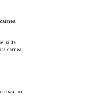
 carnea
el si de
vita carnea
 cu bauturi