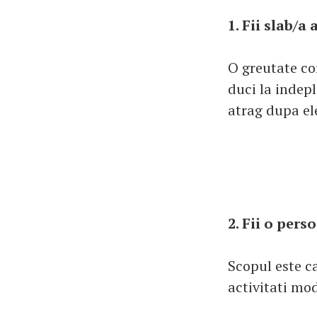
1. Fii slab/a
O greutate co
duci la indep
atrag dupa el
2. Fii o pers
Scopul este c
activitati mod