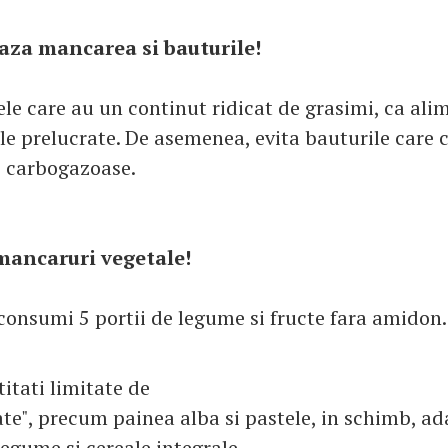
eaza mancarea si bauturile
!
le care au un continut ridicat de grasimi, ca ali
ele prelucrate. De asemenea, evita bauturile care 
e carbogazoase.
mancaruri vegetale!
 consumi 5 portii de legume si fructe fara amidon.
tati limitate de
ate", precum painea alba si pastele, in schimb, a
egume si cereale integrale.