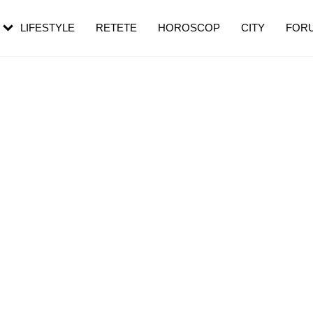
rebui să mergi
și 60 de ani. De ce te trezești mai des
pe măsură ce înaintezi în vârstă
LIFESTYLE
RETETE
HOROSCOP
CITY
FOR