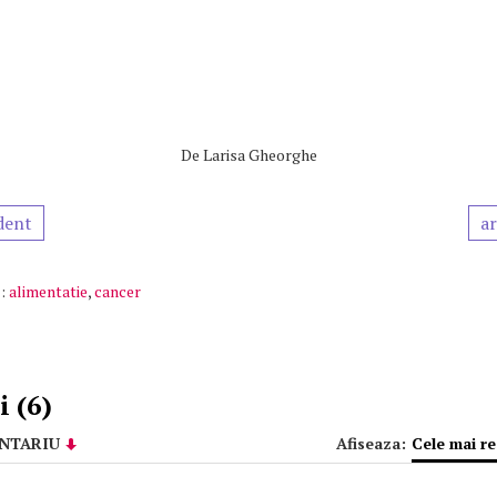
De
Larisa Gheorghe
dent
ar
:
alimentatie
,
cancer
 (6)
NTARIU
Afiseaza:
Cele mai r