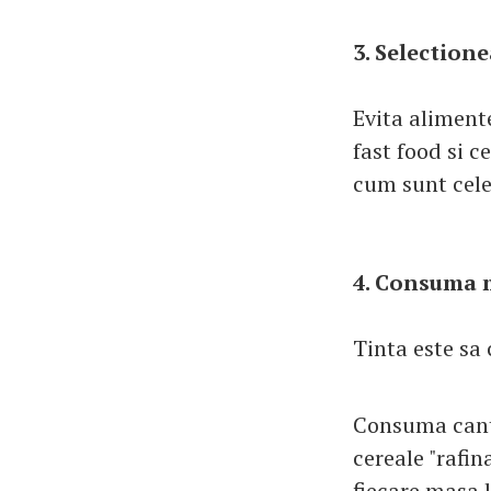
3. Selection
Evita alimente
fast food si c
cum sunt cel
4. Consuma 
Tinta este sa
Consuma canti
cereale "rafin
fiecare masa l