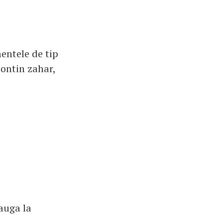
mentele de tip
contin zahar,
dauga la