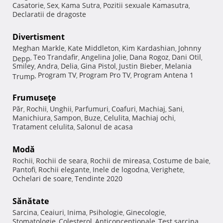
Casatorie
Sex
Kama Sutra
Pozitii sexuale Kamasutra
,
,
,
,
Declaratii de dragoste
Divertisment
Meghan Markle
Kate Middleton
Kim Kardashian
Johnny
,
,
,
Teo Trandafir
Angelina Jolie
Dana Rogoz
Dani Otil
Depp
,
,
,
,
,
Smiley
Andra
Delia
Gina Pistol
Justin Bieber
Melania
,
,
,
,
,
Program TV
Program Pro TV
Program Antena 1
Trump
,
,
,
Frumuseţe
Păr
Rochii
Unghii
Parfumuri
Coafuri
Machiaj
Sani
,
,
,
,
,
,
,
Manichiura
Sampon
Buze
Celulita
Machiaj ochi
,
,
,
,
,
Tratament celulita
Salonul de acasa
,
Modă
Rochii
Rochii de seara
Rochii de mireasa
Costume de baie
,
,
,
,
Pantofi
Rochii elegante
Inele de logodna
Verighete
,
,
,
,
Ochelari de soare
Tendinte 2020
,
Sănătate
Sarcina
Ceaiuri
Inima
Psihologie
Ginecologie
,
,
,
,
,
Stomatologie
Colesterol
Anticonceptionale
Test sarcina
,
,
,
,