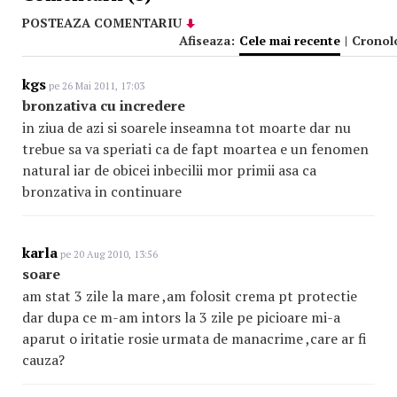
POSTEAZA COMENTARIU
Afiseaza:
Cele mai recente
|
Cronol
kgs
pe 26 Mai 2011, 17:03
bronzativa cu incredere
in ziua de azi si soarele inseamna tot moarte dar nu
trebue sa va speriati ca de fapt moartea e un fenomen
natural iar de obicei inbecilii mor primii asa ca
bronzativa in continuare
karla
pe 20 Aug 2010, 13:56
soare
am stat 3 zile la mare ,am folosit crema pt protectie
dar dupa ce m-am intors la 3 zile pe picioare mi-a
aparut o iritatie rosie urmata de manacrime ,care ar fi
cauza?