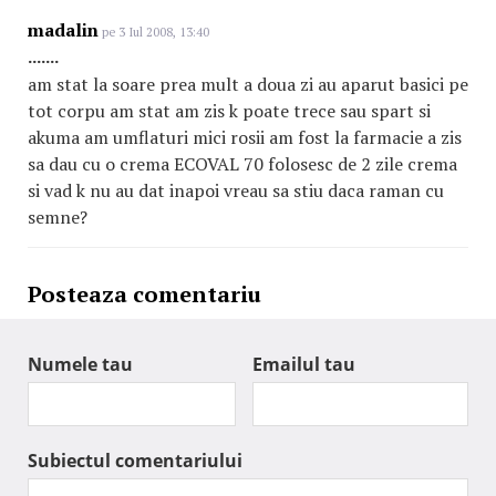
madalin
pe 3 Iul 2008, 13:40
.......
am stat la soare prea mult a doua zi au aparut basici pe
tot corpu am stat am zis k poate trece sau spart si
akuma am umflaturi mici rosii am fost la farmacie a zis
sa dau cu o crema ECOVAL 70 folosesc de 2 zile crema
si vad k nu au dat inapoi vreau sa stiu daca raman cu
semne?
Posteaza comentariu
Numele tau
Emailul tau
Subiectul comentariului