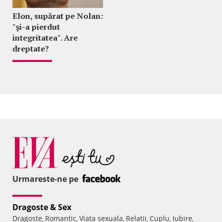
Elon, supărat pe Nolan:
"şi-a pierdut
integritatea". Are
dreptate?
Urmareste-ne pe
Dragoste & Sex
Dragoste
Romantic
Viata sexuala
Relatii
Cuplu
Iubire
,
,
,
,
,
,