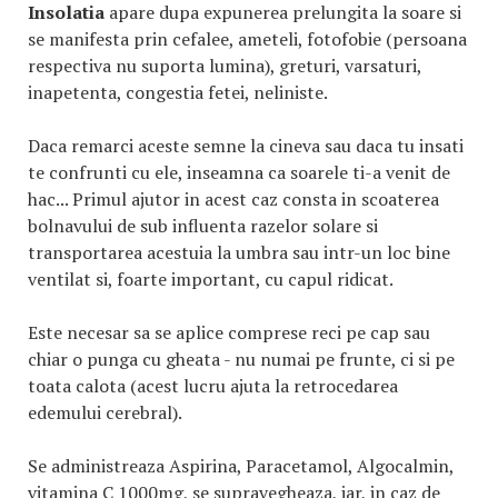
Insolatia
apare dupa expunerea prelungita la soare si
se manifesta prin cefalee, ameteli, fotofobie (persoana
respectiva nu suporta lumina), greturi, varsaturi,
inapetenta, congestia fetei, neliniste.
Daca remarci aceste semne la cineva sau daca tu insati
te confrunti cu ele, inseamna ca soarele ti-a venit de
hac... Primul ajutor in acest caz consta in scoaterea
bolnavului de sub influenta razelor solare si
transportarea acestuia la umbra sau intr-un loc bine
ventilat si, foarte important, cu capul ridicat.
Este necesar sa se aplice comprese reci pe cap sau
chiar o punga cu gheata - nu numai pe frunte, ci si pe
toata calota (acest lucru ajuta la retrocedarea
edemului cerebral).
Se administreaza Aspirina, Paracetamol, Algocalmin,
vitamina C 1000mg, se supravegheaza, iar, in caz de