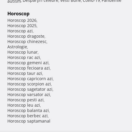
Despărţiri celebre
Vesti Bune
Covid-19
Pandemie
autism
,
,
,
,
Horoscop
Horoscop 2026
,
Horoscop 2025
,
Horoscop azi
,
Horoscop dragoste
,
Horoscop chinezesc
,
Astrologie
,
Horoscop lunar
,
Horoscop rac azi
,
Horoscop gemeni azi
,
Horoscop fecioara azi
,
Horoscop taur azi
,
Horoscop capricorn azi
,
Horoscop scorpion azi
,
Horoscop sagetator azi
,
Horoscop varsator azi
,
Horoscop pesti azi
,
Horoscop leu azi
,
Horoscop balanta azi
,
Horoscop berbec azi
,
Horoscop saptamanal