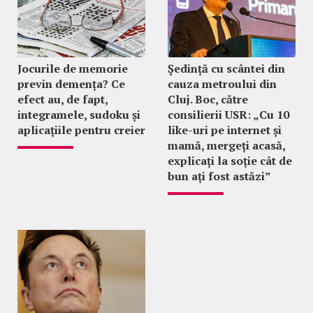
Jocurile de memorie
Ședință cu scântei din
previn demența? Ce
cauza metroului din
efect au, de fapt,
Cluj. Boc, către
integramele, sudoku și
consilierii USR: „Cu 10
aplicațiile pentru creier
like-uri pe internet și
mamă, mergeți acasă,
explicați la soție cât de
bun ați fost astăzi”