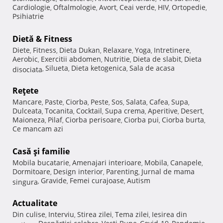
Cardiologie
Oftalmologie
Avort
Ceai verde
HIV
Ortopedie
,
,
,
,
,
,
Psihiatrie
Dietă & Fitness
Diete
Fitness
Dieta Dukan
Relaxare
Yoga
Intretinere
,
,
,
,
,
,
Aerobic
Exercitii abdomen
Nutritie
Dieta de slabit
Dieta
,
,
,
,
Silueta
Dieta ketogenica
Sala de acasa
disociata
,
,
,
Reţete
Mancare
Paste
Ciorba
Peste
Sos
Salata
Cafea
Supa
,
,
,
,
,
,
,
,
Dulceata
Tocanita
Cocktail
Supa crema
Aperitive
Desert
,
,
,
,
,
,
Maioneza
Pilaf
Ciorba perisoare
Ciorba pui
Ciorba burta
,
,
,
,
,
Ce mancam azi
Casă şi familie
Mobila bucatarie
Amenajari interioare
Mobila
Canapele
,
,
,
,
Dormitoare
Design interior
Parenting
Jurnal de mama
,
,
,
Gravide
Femei curajoase
Autism
singura
,
,
,
Actualitate
Din culise
Interviu
Stirea zilei
Tema zilei
Iesirea din
,
,
,
,