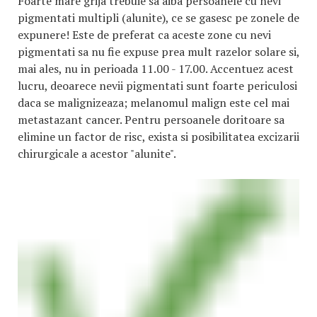
Foarte mare grija trebuie sa aiba persoanele cu nevi
pigmentati multipli (alunite), ce se gasesc pe zonele de
expunere! Este de preferat ca aceste zone cu nevi
pigmentati sa nu fie expuse prea mult razelor solare si,
mai ales, nu in perioada 11.00 - 17.00. Accentuez acest
lucru, deoarece nevii pigmentati sunt foarte periculosi
daca se malignizeaza; melanomul malign este cel mai
metastazant cancer. Pentru persoanele doritoare sa
elimine un factor de risc, exista si posibilitatea excizarii
chirurgicale a acestor "alunite".