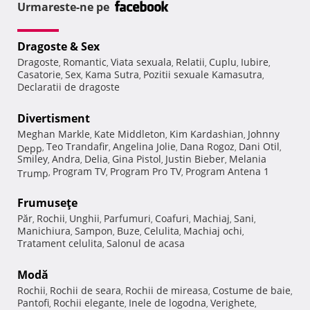
Urmareste-ne pe
Dragoste & Sex
Dragoste
Romantic
Viata sexuala
Relatii
Cuplu
Iubire
,
,
,
,
,
,
Casatorie
Sex
Kama Sutra
Pozitii sexuale Kamasutra
,
,
,
,
Declaratii de dragoste
Divertisment
Meghan Markle
Kate Middleton
Kim Kardashian
Johnny
,
,
,
Teo Trandafir
Angelina Jolie
Dana Rogoz
Dani Otil
Depp
,
,
,
,
,
Smiley
Andra
Delia
Gina Pistol
Justin Bieber
Melania
,
,
,
,
,
Program TV
Program Pro TV
Program Antena 1
Trump
,
,
,
Frumuseţe
Păr
Rochii
Unghii
Parfumuri
Coafuri
Machiaj
Sani
,
,
,
,
,
,
,
Manichiura
Sampon
Buze
Celulita
Machiaj ochi
,
,
,
,
,
Tratament celulita
Salonul de acasa
,
Modă
Rochii
Rochii de seara
Rochii de mireasa
Costume de baie
,
,
,
,
Pantofi
Rochii elegante
Inele de logodna
Verighete
,
,
,
,