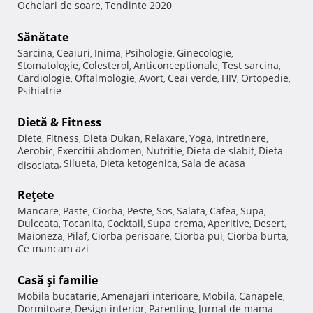
Ochelari de soare
Tendinte 2020
,
Sănătate
Sarcina
Ceaiuri
Inima
Psihologie
Ginecologie
,
,
,
,
,
Stomatologie
Colesterol
Anticonceptionale
Test sarcina
,
,
,
,
Cardiologie
Oftalmologie
Avort
Ceai verde
HIV
Ortopedie
,
,
,
,
,
,
Psihiatrie
Dietă & Fitness
Diete
Fitness
Dieta Dukan
Relaxare
Yoga
Intretinere
,
,
,
,
,
,
Aerobic
Exercitii abdomen
Nutritie
Dieta de slabit
Dieta
,
,
,
,
Silueta
Dieta ketogenica
Sala de acasa
disociata
,
,
,
Reţete
Mancare
Paste
Ciorba
Peste
Sos
Salata
Cafea
Supa
,
,
,
,
,
,
,
,
Dulceata
Tocanita
Cocktail
Supa crema
Aperitive
Desert
,
,
,
,
,
,
Maioneza
Pilaf
Ciorba perisoare
Ciorba pui
Ciorba burta
,
,
,
,
,
Ce mancam azi
Casă şi familie
Mobila bucatarie
Amenajari interioare
Mobila
Canapele
,
,
,
,
Dormitoare
Design interior
Parenting
Jurnal de mama
,
,
,