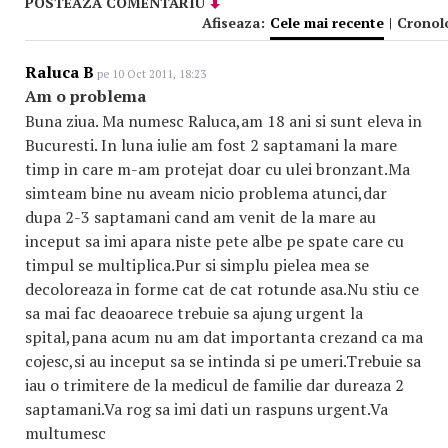
POSTEAZA COMENTARIU
Afiseaza:
Cele mai recente
|
Cronol
Raluca B
pe 10 Oct 2011, 18:23
Am o problema
Buna ziua. Ma numesc Raluca,am 18 ani si sunt eleva in
Bucuresti. In luna iulie am fost 2 saptamani la mare
timp in care m-am protejat doar cu ulei bronzant.Ma
simteam bine nu aveam nicio problema atunci,dar
dupa 2-3 saptamani cand am venit de la mare au
inceput sa imi apara niste pete albe pe spate care cu
timpul se multiplica.Pur si simplu pielea mea se
decoloreaza in forme cat de cat rotunde asa.Nu stiu ce
sa mai fac deaoarece trebuie sa ajung urgent la
spital,pana acum nu am dat importanta crezand ca ma
cojesc,si au inceput sa se intinda si pe umeri.Trebuie sa
iau o trimitere de la medicul de familie dar dureaza 2
saptamani.Va rog sa imi dati un raspuns urgent.Va
multumesc