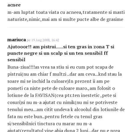
acnee
m-am luptat toata viata cu acneea,tratamente si masti
naturiste,nimic,mai am si multe pucte albe de grasime
mariuca
pe 19 Aug 2008, 16:42
Ajutooor!! am pistrui......si ten gras in zona T si
puncte negre si un scalp si un ten sensibil ff
sensibil
Buna-ziua!!!!as vrea sa stiu si eu cum pot scapa de
pistrui(nu am chiar f multzi ..dar am ceva...knd stau la
soare mi se inchid la culoare)In prezent ii am pe
pometi ca niste pete de culoare maro.,am folosit o
lotiune de la FAVISAN(cea ptr.ten inestetic ,pete si
cosuri)si nu m-a ajutat cu nimik(nu mi se potriveste
tenului meu...am citit undeva k alcoolul din lotiunile de
fata nu este bun..pentru fetele cu tenul gras
si/sensibilnici tinctura cu marar nu m-a
ajutat(rezultatul vine abia dupa 2 luni...dar nu e prea