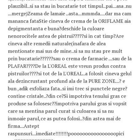
plauzibil..si sa stau in bucatarie tot timpul..pai...asa .nu
...merge)Zeama de lamaie ..asta...mmmda....dar ma cam
mananca fataStie cineva de crema de la ORIFLAME aia
depigmentanta e buna?deschide la culoare
nenorocitele astea de pistrui?????si in cat timp?Are
cineva alte remedii naturale(inafara de alea
mentionate mai sus de mine..si sa nu stau pre mult
prin bucatarie??????sau o crema de farmacie ...sau de la
PLAFAR????De la L'OREAL este vreun produs contra
pistruilor????si tot de la L'OREAL..a folosit cineva gelul
ala dezincrustant profund ala de la PURE ZONE...? e
bun ,adik exfoliaza fata..si imi trec si punctele negre?
contine cristale..?din ce?Si impotriva tenului gras ce
produse sa folosesc??impotriva parului gras si vopsit
care sa mentina parul curat si culoarea si sa nu
inmoaie parul,ce as putea folosi..?din astea mai de
firma...Astept
raspunsuri...imediate!!!!!!!!poooooooooooooooopic
i