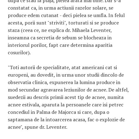
dupa ce stau la plaja, pielea arata mai bine. Dar s-a
constatat ca, in urma actiunii razelor solare, se
produce edem cutanat - deci pielea se umfla. In felul
acesta, porii sunt "striviti", torturati si se produce
staza (ceea ce, ne explica dr. Mihaela Leventer,
inseamna ca secretia de sebum se blocheaza in
interiorul porilor, fapt care determina aparitia
cosurilor).
"Toti autorii de specialitate, atat americani cat si
europeni, au dovedit, in urma unor studii dincolo de
observatia clinica, expunerea la lumina produce in
mod secundar agravarea leziunilor de acnee. De altfel,
suedezii au descris primii acest tip de acnee, numita
acnee estivala, aparuta la persoanele care isi petrec
concediul in Palma de Majorca si care, dupa o
saptamana de la intoarcerea acasa, fac o explozie de
acnee", spune dr. Leventer.