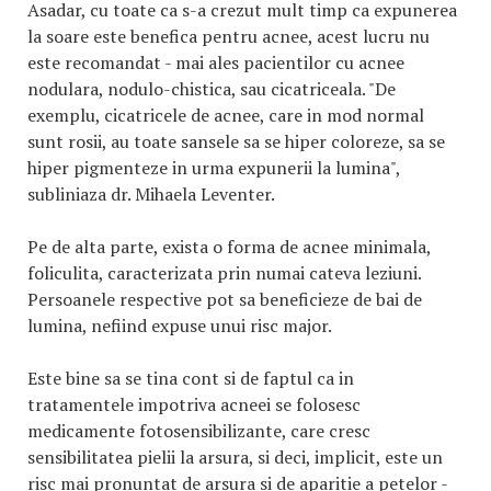
Asadar, cu toate ca s-a crezut mult timp ca expunerea
la soare este benefica pentru acnee, acest lucru nu
este recomandat - mai ales pacientilor cu acnee
nodulara, nodulo-chistica, sau cicatriceala. "De
exemplu, cicatricele de acnee, care in mod normal
sunt rosii, au toate sansele sa se hiper coloreze, sa se
hiper pigmenteze in urma expunerii la lumina",
subliniaza dr. Mihaela Leventer.
Pe de alta parte, exista o forma de acnee minimala,
foliculita, caracterizata prin numai cateva leziuni.
Persoanele respective pot sa beneficieze de bai de
lumina, nefiind expuse unui risc major.
Este bine sa se tina cont si de faptul ca in
tratamentele impotriva acneei se folosesc
medicamente fotosensibilizante, care cresc
sensibilitatea pielii la arsura, si deci, implicit, este un
risc mai pronuntat de arsura si de aparitie a petelor -