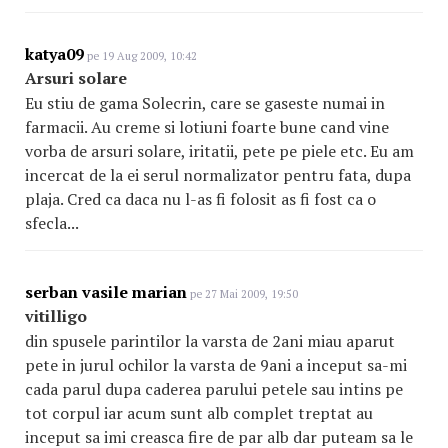
katya09
pe 19 Aug 2009, 10:42
Arsuri solare
Eu stiu de gama Solecrin, care se gaseste numai in
farmacii. Au creme si lotiuni foarte bune cand vine
vorba de arsuri solare, iritatii, pete pe piele etc. Eu am
incercat de la ei serul normalizator pentru fata, dupa
plaja. Cred ca daca nu l-as fi folosit as fi fost ca o
sfecla...
serban vasile marian
pe 27 Mai 2009, 19:50
vitilligo
din spusele parintilor la varsta de 2ani miau aparut
pete in jurul ochilor la varsta de 9ani a inceput sa-mi
cada parul dupa caderea parului petele sau intins pe
tot corpul iar acum sunt alb complet treptat au
inceput sa imi creasca fire de par alb dar puteam sa le