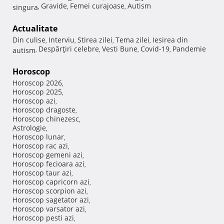
Gravide
Femei curajoase
Autism
singura
,
,
,
Actualitate
Din culise
Interviu
Stirea zilei
Tema zilei
Iesirea din
,
,
,
,
Despărţiri celebre
Vesti Bune
Covid-19
Pandemie
autism
,
,
,
,
Horoscop
Horoscop 2026
,
Horoscop 2025
,
Horoscop azi
,
Horoscop dragoste
,
Horoscop chinezesc
,
Astrologie
,
Horoscop lunar
,
Horoscop rac azi
,
Horoscop gemeni azi
,
Horoscop fecioara azi
,
Horoscop taur azi
,
Horoscop capricorn azi
,
Horoscop scorpion azi
,
Horoscop sagetator azi
,
Horoscop varsator azi
,
Horoscop pesti azi
,