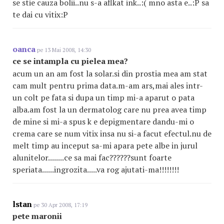
se stie cauza bolii..nu s-a aflkat ink..:( mno asta e..:P sa
te dai cu vitix:P
oanca
pe 13 Mai 2008, 14:30
ce se intampla cu pielea mea?
acum un an am fost la solar.si din prostia mea am stat
cam mult pentru prima data.m-am ars,mai ales intr-
un colt pe fata si dupa un timp mi-a aparut o pata
alba.am fost la un dermatolog care nu prea avea timp
de mine si mi-a spus k e depigmentare dandu-mi o
crema care se num vitix insa nu si-a facut efectul.nu de
melt timp au inceput sa-mi apara pete albe in jurul
alunitelor........ce sa mai fac??????sunt foarte
speriata......ingrozita.....va rog ajutati-ma!!!!!!!!
lstan
pe 30 Apr 2008, 17:19
pete maronii