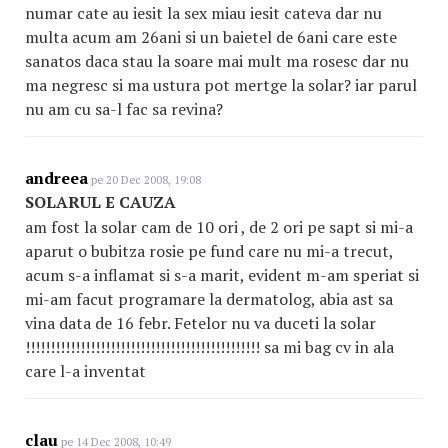
numar cate au iesit la sex miau iesit cateva dar nu
multa acum am 26ani si un baietel de 6ani care este
sanatos daca stau la soare mai mult ma rosesc dar nu
ma negresc si ma ustura pot mertge la solar? iar parul
nu am cu sa-l fac sa revina?
andreea
pe 20 Dec 2008, 19:08
SOLARUL E CAUZA
am fost la solar cam de 10 ori , de 2 ori pe sapt si mi-a
aparut o bubitza rosie pe fund care nu mi-a trecut,
acum s-a inflamat si s-a marit, evident m-am speriat si
mi-am facut programare la dermatolog, abia ast sa
vina data de 16 febr. Fetelor nu va duceti la solar
!!!!!!!!!!!!!!!!!!!!!!!!!!!!!!!!!!!!!!!!!!!!!!! sa mi bag cv in ala
care l-a inventat
clau
pe 14 Dec 2008, 10:49