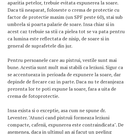
aparitia petelor, trebuie evitata expunerea la soare.
Daca tii neaparat, foloseste o crema de protectie cu
factor de protectie maxim (un SPF peste 60), stai sub
umbrela si poarta palarie de soare. Insa chiar si in
acest caz trebuie sa stii ca pielea tot se va pata pentru
ca lumina este reflectata de nisip, de soare si in
general de suprafetele din jur.
Pentru persoanele care au pistrui, vestile sunt mai
bune. Acestia sunt mult mai stabili ca leziuni. Sigur ca
se accentueaza in perioada de expunere la soare, dar
depinde de fiecare caz in parte. Daca nu te deranjeaza
prezenta lor te poti expune la soare, fara a uita de
crema de fotoprotectie.
Insa exista si o exceptie, asa cum ne spune dr.
Leventer. "Atunci cand pistruii formeaza leziuni
compacte, cafenii, expunerea este contraindicata". De
asemenea, daca in ultimul an ai facut un peeling