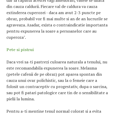
dar la capatul acestei vagi ameliorari, vasele se dilata
din cauza caldurii. Fiecare val de caldura va cauza
extinderea cuperozei - daca am avut 2-3 puncte pe
obraz, probabil vor fi mai multe si an de an lucrurile se
agraveaza. Asadar, exista o contraindicatie importanta
pentru expunerea la soare a persoanelor care au
cuperoza".
Pete si pistrui
Daca vrei sa-ti pastrezi culoarea naturala a tenului, nu
este recomandabila expunerea la soare. Melasma
(petele cafenii de pe obraz) pot aparea spontan din
cauza unui ovar polichistic, sau la o femeie care a
folosit un contraceptiv cu progestativ, dupa o sarcina,
sau pot fi patari patologice care tin de o sensibilitate a
pielii la lumina.
Pentru a-ti mentine tenul normal colorat si a evita